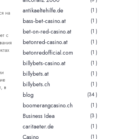
ancorallZ 2000
antikaeltehilfe.de
(1 )
ся на
bass-bet-casino.at
(1 )
bet-on-red-casino.at
(1 )
ет с
betonred-casino.at
(1 )
вания
ктах
betonredofficial.com
(1 )
billybets-casino.at
(1 )
ии
billybets.at
(1 )
шие
billybets.ch
(1 )
, в
blog
(34 )
boomerangcasino.ch
(1 )
Business Idea
(3 )
caritaeter.de
(1 )
Casino
(1 )