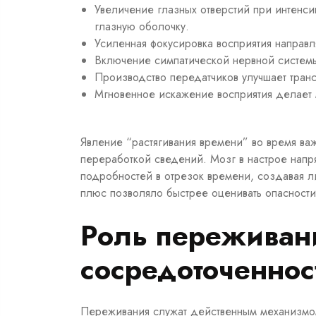
Увеличение глазных отверстий при интенс
глазную оболочку.
Усиленная фокусировка восприятия направля
Включение симпатической нервной системы
Производство передатчиков улучшает тран
Мгновенное искажение восприятия делает
Явление “растягивания времени” во время ва
переработкой сведений. Мозг в настрое напр
подробностей в отрезок времени, создавая 
плюс позволяло быстрее оценивать опасности
Роль переживани
сосредоточеннос
Переживания служат действенным механизмом