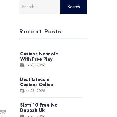
Search
for:
Recent Posts
Casinos Near Me
With Free Play
June 28, 2026
Best Litecoin
Casinos Online
June 28, 2026
Slots 10 Free No
я
Deposit Uk
уру
June 28, 2026