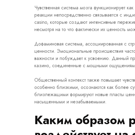
Чувственная система мозга функционирует ка
реакции непосредственно связывается с инд
casino
, которые создают интенсивные пережи
несмотря на то что фактически их ценность мо
Дофаминовая система, ассоциированная с стр
ценности. Эмоциональные происшествия част
важности и побуждает к усвоению. Данный пр
казино, соединенные с мощными ощущениями,
Общественный контекст также повышает чувст
особенно близкими, осознаются как более с
близлежащими формируют новые пласты ценн
насыщенными и незабываемыми.
Каким образом 
воздействует на