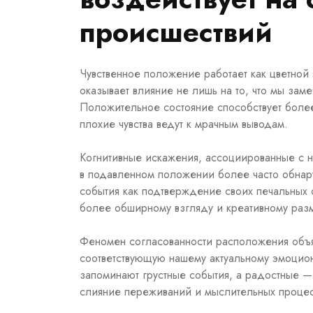
происшествий
Чувственное положение работает как цветной
оказывает влияние не лишь на то, что мы зам
Положительное состояние способствует более
плохие чувства ведут к мрачным выводам.
Когнитивные искажения, ассоциированные с н
в подавленном положении более часто обнар
события как подтверждение своих печальных
более обширному взгляду и креативному разм
Феномен согласованности расположения объя
соответствующую нашему актуальному эмоцио
запоминают грустные события, а радостные —
слияние переживаний и мыслительных процес