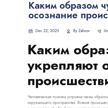
Каким образом ч
осознание прои
Dec 22, 2025
By
Zahoor
Un
Каким обра
укрепляют 
происшеств
Человеческая психика устроена таким образом
окружающего пространства. Всякое происшест