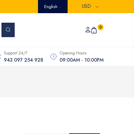
USD
English
0
Support 24/7
Opening Hours
943 097 254 928
09:00AM - 10:00PM