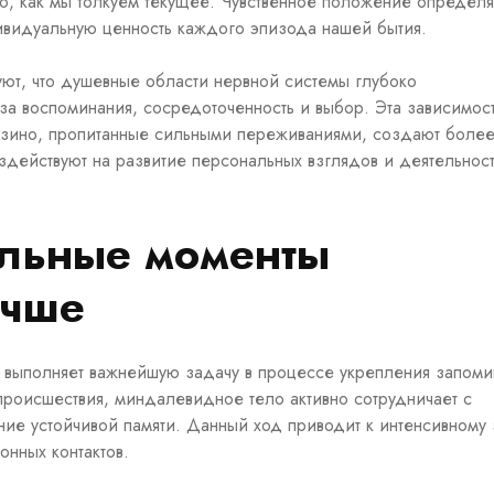
то, как мы толкуем текущее. Чувственное положение определя
ивидуальную ценность каждого эпизода нашей бытия.
ют, что душевные области нервной системы глубоко
за воспоминания, сосредоточенность и выбор. Эта зависимос
казино, пропитанные сильными переживаниями, создают боле
оздействуют на развитие персональных взглядов и деятельнос
альные моменты
учше
 выполняет важнейшую задачу в процессе укрепления запоми
оисшествия, миндалевидное тело активно сотрудничает с
ние устойчивой памяти. Данный ход приводит к интенсивному
нных контактов.