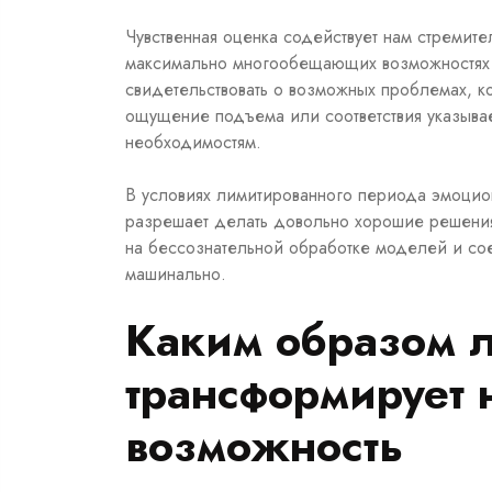
Чувственная оценка содействует нам стремите
максимально многообещающих возможностях в
свидетельствовать о возможных проблемах, к
ощущение подъема или соответствия указыва
необходимостям.
В условиях лимитированного периода эмоцио
разрешает делать довольно хорошие решения 
на бессознательной обработке моделей и сое
машинально.
Каким образом 
трансформирует 
возможность