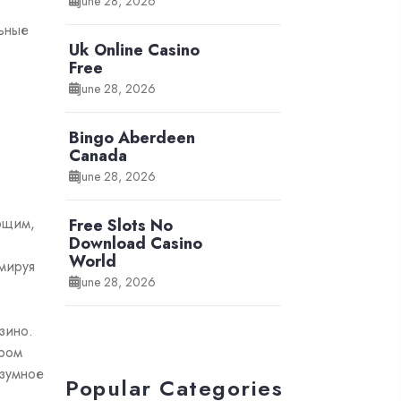
June 28, 2026
льные
Uk Online Casino
Free
June 28, 2026
Bingo Aberdeen
Canada
June 28, 2026
ющим,
Free Slots No
Download Casino
World
мируя
June 28, 2026
зино.
ором
азумное
Popular Categories