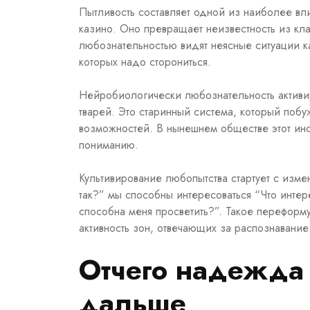
Пытливость составляет одной из наиболее вл
казино. Оно превращает неизвестность из кл
любознательностью видят неясные ситуации ка
которых надо сторониться.
Нейробиологически любознательность активир
тварей. Это старинный система, который поб
возможностей. В нынешнем обществе этот инс
пониманию.
Культивирование любопытства стартует с изме
так?” мы способны интересоваться “Что интер
способна меня просветить?”. Такое переформ
активность зон, отвечающих за распознавание
Отчего надежда 
дальше