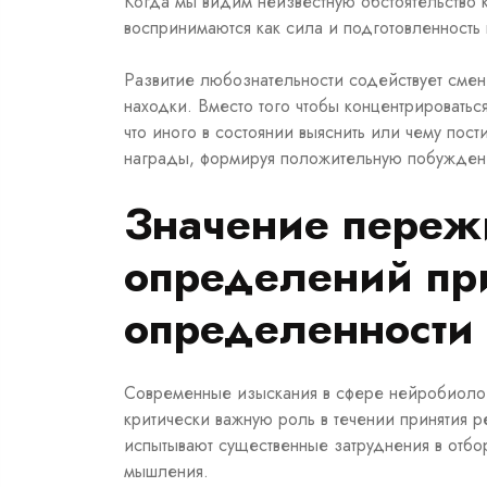
Когда мы видим неизвестную обстоятельство к
воспринимаются как сила и подготовленность к
Развитие любознательности содействует смен
находки. Вместо того чтобы концентрироваться
что иного в состоянии выяснить или чему пос
награды, формируя положительную побужден
Значение переж
определений при
определенности
Современные изыскания в сфере нейробиолог
критически важную роль в течении принятия
испытывают существенные затруднения в отбо
мышления.