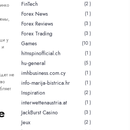
FinTech
(2 )
пинко
Forex News
(1 )
лемы,
Forex Reviews
(3 )
Forex Trading
(3 )
щи у
Games
(10 )
 и
hitnspinofficial.ch
(1 )
hu-general
(5 )
imhbusiness.com.cy
(1 )
йдет не
тво
info-marija-bistrica.hr
(1 )
бляет
Inspiration
(2 )
interwettenaustria.at
(1 )
е
JackBurst Casino
(3 )
Jeux
(2 )