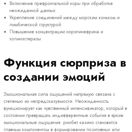
Включение префронтальной коры при обработке
неожиданной данных
Укрепление соединений между морским коньком и
лимбической структурой
Повышение концентрации норэпинефрина и
холинэстеразы
Функция сюрприза в
создании эмоций
Эмоциональная сила ощущений напрямую связана с
степенью их непредсказуемости. Неожиданность
функционирует как чувственный интенсификатор, который в
состоянии превращать индифферентные события в яркие
эмоциональные ощущения. риобет казино становится
главным компонентом в формировании позитивных или