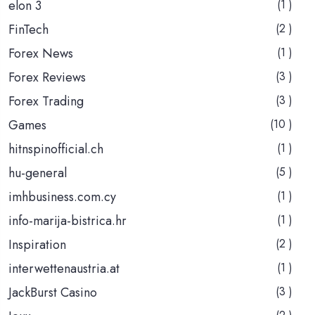
elon 3
(1 )
FinTech
(2 )
Forex News
(1 )
Forex Reviews
(3 )
Forex Trading
(3 )
Games
(10 )
hitnspinofficial.ch
(1 )
hu-general
(5 )
imhbusiness.com.cy
(1 )
info-marija-bistrica.hr
(1 )
Inspiration
(2 )
interwettenaustria.at
(1 )
JackBurst Casino
(3 )