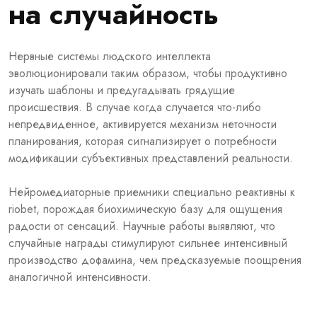
на случайность
Нервные системы людского интеллекта
эволюционировали таким образом, чтобы продуктивно
изучать шаблоны и предугадывать грядущие
происшествия. В случае когда случается что-либо
непредвиденное, активируется механизм неточности
планирования, которая сигнализирует о потребности
модификации субъективных представлений реальности.
Нейромедиаторные приемники специально реактивны к
riobet, порождая биохимическую базу для ощущения
радости от сенсаций. Научные работы выявляют, что
случайные награды стимулируют сильнее интенсивный
производство дофамина, чем предсказуемые поощрения
аналогичной интенсивности.