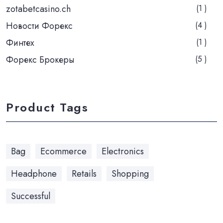
zotabetcasino.ch
(1 )
Новости Форекс
(4 )
Финтех
(1 )
Форекс Брокеры
(5 )
Product Tags
Bag
Ecommerce
Electronics
Headphone
Retails
Shopping
Successful