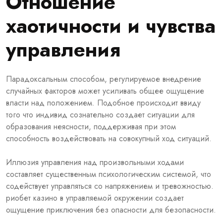
Отношение
хаотичности и чувства
управления
Парадоксальным способом, регулируемое внедрение
случайных факторов может усиливать общее ощущение
власти над положением. Подобное происходит ввиду
того что индивид сознательно создает ситуации для
образования неясности, поддерживая при этом
способность воздействовать на совокупный ход ситуаций.
Иллюзия управления над произвольными ходами
составляет существенным психологическим системой, что
содействует управляться со напряжением и тревожностью.
риобет казино в управляемой окружении создает
ощущение приключения без опасности для безопасности.