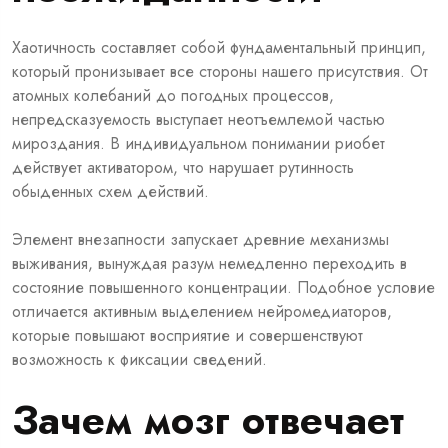
Хаотичность составляет собой фундаментальный принцип,
который пронизывает все стороны нашего присутствия. От
атомных колебаний до погодных процессов,
непредсказуемость выступает неотъемлемой частью
мироздания. В индивидуальном понимании риобет
действует активатором, что нарушает рутинность
обыденных схем действий.
Элемент внезапности запускает древние механизмы
выживания, вынуждая разум немедленно переходить в
состояние повышенного концентрации. Подобное условие
отличается активным выделением нейромедиаторов,
которые повышают восприятие и совершенствуют
возможность к фиксации сведений.
Зачем мозг отвечает