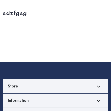
sdzfgsg
Store
Information