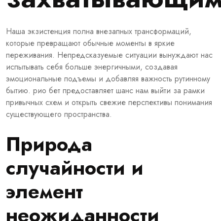
Наша экзистенция полна внезапных трансформаций,
которые превращают обычные моменты в яркие
переживания. Непредсказуемые ситуации вынуждают нас
испытывать себя больше энергичными, создавая
эмоциональные подъемы и добавляя важность рутинному
бытию.
рио бет
предоставляет шанс нам выйти за рамки
привычных схем и открыть свежие перспективы понимания
существующего пространства.
Природа
случайности и
элемент
неожиданности