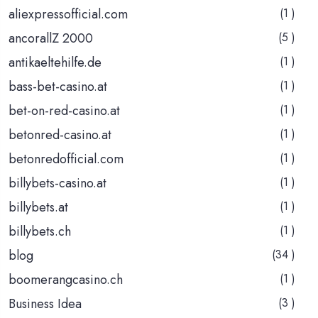
aliexpressofficial.com
(1 )
ancorallZ 2000
(5 )
antikaeltehilfe.de
(1 )
bass-bet-casino.at
(1 )
bet-on-red-casino.at
(1 )
betonred-casino.at
(1 )
betonredofficial.com
(1 )
billybets-casino.at
(1 )
billybets.at
(1 )
billybets.ch
(1 )
blog
(34 )
boomerangcasino.ch
(1 )
Business Idea
(3 )