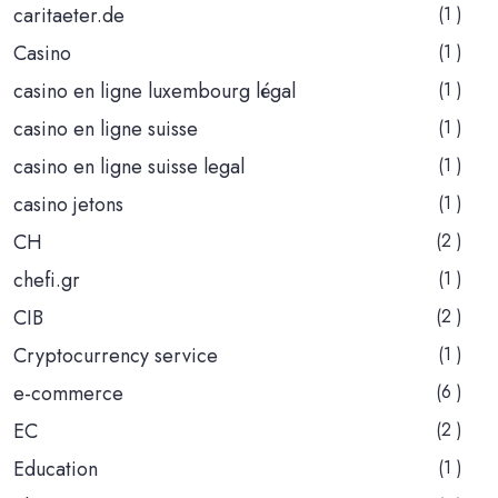
caritaeter.de
(1 )
Casino
(1 )
casino en ligne luxembourg légal
(1 )
casino en ligne suisse
(1 )
casino en ligne suisse legal
(1 )
casino jetons
(1 )
CH
(2 )
chefi.gr
(1 )
CIB
(2 )
Cryptocurrency service
(1 )
e-commerce
(6 )
EC
(2 )
Education
(1 )