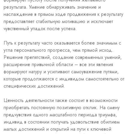
результата. Умение обнаруживать значение и
наслаждение в прямом ходе продвижения к результату
предоставляет стабильную мотивацию и исключает
чувственный упадок после успеха.
Путь к результату часто оказывается более значимым с
угла персонального прогресса, чем прямой исход.
Решение препятствий, создание современных умений,
расширение привычной области – все эти явления
формируют натуру и усиливают самоуважение путями,
которые продолжаются с индивидом самостоятельно от
специфических достижений.
Ценность деятельности также состоит в возможности
приобретать постоянную позитивную отклик. На смену
предчувствия одного масштабного периода триумфа,
индивид в состоянии получать удовольствие обилием
малых достижений и открытий на пути к ключевой