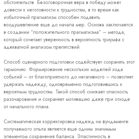
обстоятельств. Безоговорочная вера в победу может
довести к неготовности к трудностям, в то время как
избыточный прагматизм способен подавить
воодушевление еще до начала мер. Основа заключается
в создании “положительного прагматизма” – метода,
который сочетает уверенность в вероятность триумфа с
адекватной анализом препятствий.
Способ сценарного подготовки содействует сохранять этот
гармонию. Формирование нескольких моделей хода
событий – от благоприятного до негативного – позволяет
удержать надежду, одновременно подготовившись к
вероятным трудностям. Такой способ снижает опасность
разочарования и сохраняет мотивацию даже при отходе
от начального плана.
Систематическая корректировка надежд на фундаменте
получаемого опыта является еще одним значимым
элементом сохранения баланса. Эластичность в