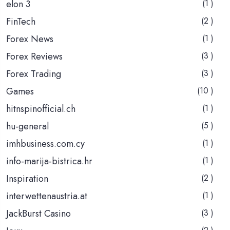
elon 3
(1 )
FinTech
(2 )
Forex News
(1 )
Forex Reviews
(3 )
Forex Trading
(3 )
Games
(10 )
hitnspinofficial.ch
(1 )
hu-general
(5 )
imhbusiness.com.cy
(1 )
info-marija-bistrica.hr
(1 )
Inspiration
(2 )
interwettenaustria.at
(1 )
JackBurst Casino
(3 )