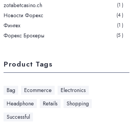
zotabetcasino.ch
(1 )
Новости Форекс
(4 )
Финтех
(1 )
Форекс Брокеры
(5 )
Product Tags
Bag
Ecommerce
Electronics
Headphone
Retails
Shopping
Successful