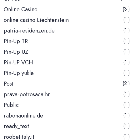
Online Casino
(3 )
online casino Liechtenstein
(1 )
patria-residenzen.de
(1 )
Pin-Up TR
(1 )
Pin-Up UZ
(1 )
Pin-UP VCH
(1 )
Pin-Up yukle
(1 )
Post
(2 )
prava-potrosaca.hr
(1 )
Public
(1 )
rabonaonline.de
(1 )
ready_text
(1 )
roobetitaly.it
(1 )