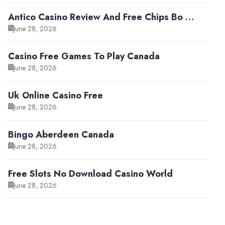
Antico Casino Review And Free Chips Bo …
June 28, 2026
Casino Free Games To Play Canada
June 28, 2026
Uk Online Casino Free
June 28, 2026
Bingo Aberdeen Canada
June 28, 2026
Free Slots No Download Casino World
June 28, 2026