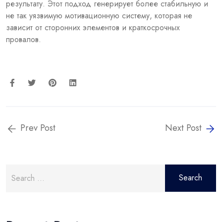
результату. Этот подход генерирует более стабильную и
не так уязвимую мотивационную систему, которая не
зависит от сторонних элементов и краткосрочных
провалов.
Prev Post
Next Post
Search
for: