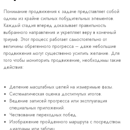
Понимание продвижения к задаче представляет собой
одним из крайне сильных побудительных элементов.
Каждый стадия вперед доказывает правильность
выбранного направления и укрепляет веру в конечный
триумф. Этот процесс работает самостоятельно от
величины обретенного прогресса – даже небольшие
продвижения могут существенно усилить желание. Для
того чтобы мониторить продвижение, необходимы такие
действия:
Деление масштабных целей на измеримые фазы.
Систематическая оценка достигнутых итогов.
Ведение записей прогресса или эксплуатация
специальных приложений.
Чествование переходных побед.
Изображение пройденного маршрута с посредством
диаграмм или таблиц.