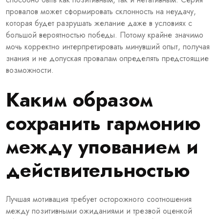
провалов может сформировать склонность на неудачу,
которая будет разрушать желание даже в условиях с
большой вероятностью победы. Потому крайне значимо
мочь корректно интерпретировать минувший опыт, получая
знания и не допуская провалам определять предстоящие
возможности.
Каким образом
сохранить гармонию
между упованием и
действительностью
Лучшая мотивация требует осторожного соотношения
между позитивными ожиданиями и трезвой оценкой