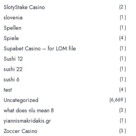
SlotyStake Casino
(2 )
slovenia
(1 )
Spellen
(1 )
Spiele
(4 )
Supabet Casino – for LOM file
(1 )
Sushi 12
(1 )
sushi 22
(1 )
sushi 6
(1 )
test
(4 )
Uncategorized
(6,669 )
what does nlu mean 8
(3 )
yiannismakridakis.gr
(1 )
Zoccer Casino
(3 )