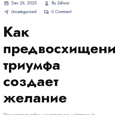
Dec 26, 2025
By
Zahoor
Uncategorized
0 Comment
Как
предвосхищен
триумфа
создает
желание
Предчувствие победы выступает как действенный