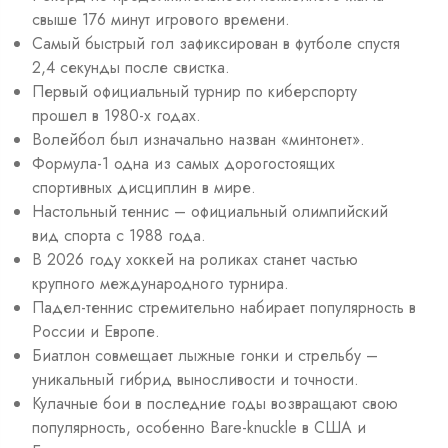
свыше 176 минут игрового времени.
Самый быстрый гол зафиксирован в футболе спустя
2,4 секунды после свистка.
Первый официальный турнир по киберспорту
прошел в 1980-х годах.
Волейбол был изначально назван «минтонет».
Формула-1 одна из самых дорогостоящих
спортивных дисциплин в мире.
Настольный теннис – официальный олимпийский
вид спорта с 1988 года.
В 2026 году хоккей на роликах станет частью
крупного международного турнира.
Падел-теннис стремительно набирает популярность в
России и Европе.
Биатлон совмещает лыжные гонки и стрельбу –
уникальный гибрид выносливости и точности.
Кулачные бои в последние годы возвращают свою
популярность, особенно Bare-knuckle в США и