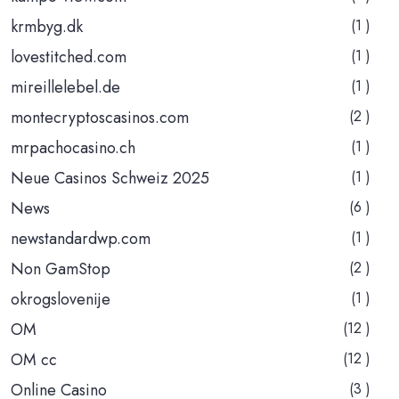
krmbyg.dk
(1 )
lovestitched.com
(1 )
mireillelebel.de
(1 )
montecryptoscasinos.com
(2 )
mrpachocasino.ch
(1 )
Neue Casinos Schweiz 2025
(1 )
News
(6 )
newstandardwp.com
(1 )
Non GamStop
(2 )
okrogslovenije
(1 )
OM
(12 )
OM cc
(12 )
Online Casino
(3 )