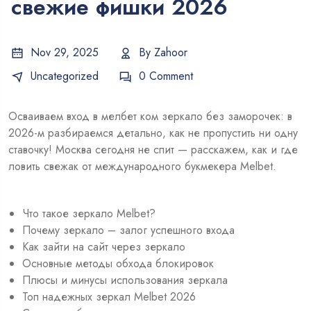
свежие фишки 2026
Nov 29, 2025
By
Zahoor
Uncategorized
0 Comment
Осваиваем
вход в мелбет ком зеркало
без заморочек: в
2026-м разбираемся детально, как не пропустить ни одну
ставочку! Москва сегодня не спит — расскажем, как и где
ловить свежак от международного букмекера Melbet.
Что такое зеркало Melbet?
Почему зеркало – залог успешного входа
Как зайти на сайт через зеркало
Основные методы обхода блокировок
Плюсы и минусы использования зеркала
Топ надежных зеркал Melbet 2026