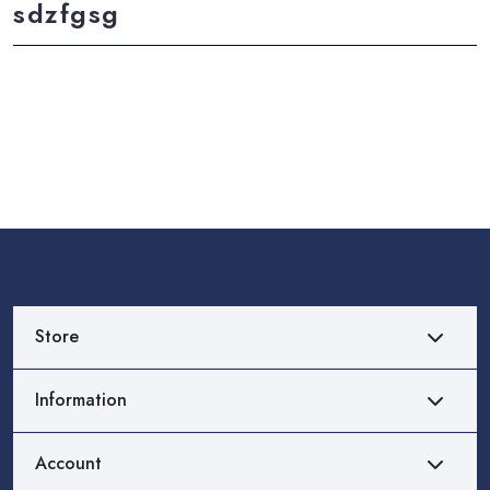
sdzfgsg
Store
Information
Account