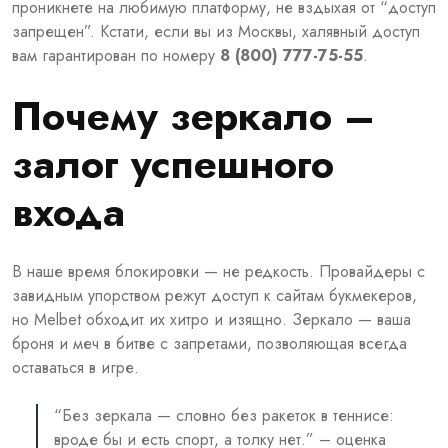
проникнете на любимую платформу, не вздыхая от “доступ
запрещен”. Кстати, если вы из Москвы, халявный доступ
вам гарантирован по номеру
8 (800) 777-75-55
.
Почему зеркало –
залог успешного
входа
В наше время блокировки — не редкость. Провайдеры с
завидным упорством режут доступ к сайтам букмекеров,
но Melbet обходит их хитро и изящно. Зеркало — ваша
броня и меч в битве с запретами, позволяющая всегда
оставаться в игре.
“Без зеркала — словно без ракеток в теннисе:
вроде бы и есть спорт, а толку нет.” – оценка