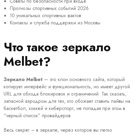
Советы по безопасности при входе
Прогнозы спортивных событий 2026
10 уникальных спортивных фактов
Контакты и служба поддержки из Москвы
Что такое зеркало
Melbet?
Зеркало Melbet
— это клон основного сайта, который
копирует интерфейс и функциональность, но имеет другой
URL для обхода блокировок и ограничений. Так сказать,
запасной аэродром для тех, кто обожает ставить лайвы на
баскетбол, хоккей и киберспорт, не попадая при этом в
“черный список” провайдеров.
Весь секрет – в зеркале, через которое вы легко