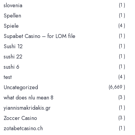
slovenia
(1 )
Spellen
(1 )
Spiele
(4 )
Supabet Casino – for LOM file
(1 )
Sushi 12
(1 )
sushi 22
(1 )
sushi 6
(1 )
test
(4 )
Uncategorized
(6,669 )
what does nlu mean 8
(3 )
yiannismakridakis.gr
(1 )
Zoccer Casino
(3 )
zotabetcasino.ch
(1 )