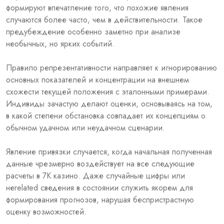
формируют впечатление того, что похожие явления
случаются более часто, чем в действительности. Такое
предубеждение особенно заметно при анализе
необычных, но ярких событий.
Правило репрезентативности направляет к игнорированию
основных показателей и концентрации на внешнем
схожести текущей положения с эталонными примерами.
Индивиды зачастую делают оценки, основываясь на том,
в какой степени обстановка совпадает их концепциям о
обычном удачном или неудачном сценарии.
Явление привязки случается, когда начальная полученная
данные чрезмерно воздействует на все следующие
расчеты в 7К казино. Даже случайные цифры или
неrelated сведения в состоянии служить якорем для
формирования прогнозов, нарушая беспристрастную
оценку возможностей.