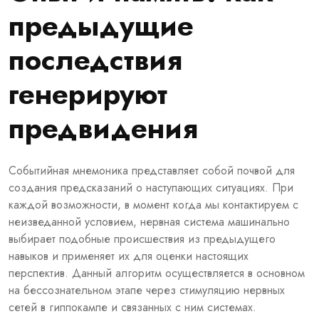
предыдущие
последствия
генерируют
предвидения
Событийная мнемоника представляет собой почвой для
создания предсказаний о наступающих ситуациях. При
каждой возможности, в момент когда мы контактируем с
неизведанной условием, нервная система машинально
выбирает подобные происшествия из предыдущего
навыков и применяет их для оценки настоящих
перспектив. Данный алгоритм осуществляется в основном
на бессознательном этапе через стимуляцию нервных
сетей в гиппокампе и связанных с ним системах.