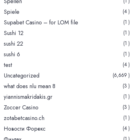
Spellen
(1 )
Spiele
(4 )
Supabet Casino – for LOM file
(1 )
Sushi 12
(1 )
sushi 22
(1 )
sushi 6
(1 )
test
(4 )
Uncategorized
(6,669 )
what does nlu mean 8
(3 )
yiannismakridakis.gr
(1 )
Zoccer Casino
(3 )
zotabetcasino.ch
(1 )
Новости Форекс
(4 )
Финтех
(1 )