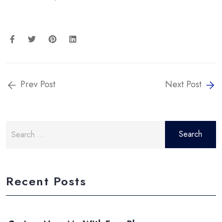
Prev Post
Next Post
Search
for:
Recent Posts