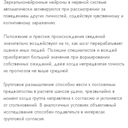
Зеркальнонейронные нейроны в нервной системе
автоматически активируются при рассмотрении за
поведением других личностей, содействуя чувственному и
когнитивному заражению.
Положение и престиж происхождения сведений
значительно воздействуют на то, как мозг перерабатывает
оценки иных людей. Позиции специалистов и вождей
приобретают больший значение при формировании
собственных ожиданий, даже когда непредвзятая точность
их прогнозов не выше средней.
Групповое размышление способно вести к постоянным
предвзятостям в расчете шансов удачи, чрезвычайно в
момент когда группа направлена к согласию и уклоняется
от столкновений. В аналогичных условиях объективный
исследование способен подавляться в интересах
групповой согласия.