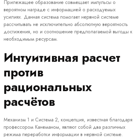
Прилежащее образование совмещает импульсы о
вероятном награде с информацией о расходуемых
усилиях. Данная система помогает нервной системе
рассчитывать не исключительно абсолютную вероятность
достижения, но и соотношение предполагаемой выгоды к
необходимым ресурсам.
Интуитивная расчет
против
рациональных
расчётов
Механизм 1 и Система 2, концепция, известная благодаря
профессором Канеманом, являют собой два различных
режима переработки информации в нервной системе.