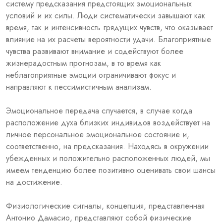
систему предсказания предстоящих эмоциональных
условий и их силы. Люди систематически завышают как
время, так и интенсивность грядущих чувств, что оказывает
влияние на их расчеты вероятности удачи. Благоприятные
чувства развивают внимание и содействуют более
жизнерадостным прогнозам, в то время как
неблагоприятные эмоции ограничивают фокус и
направляют к пессимистичным анализам.
Эмоциональное передача случается, в случае когда
расположение духа близких индивидов воздействует на
личное персональное эмоциональное состояние и,
соответственно, на предсказания. Находясь в окружении
убежденных и положительно расположенных людей, мы
имеем тенденцию более позитивно оценивать свои шансы
на достижение.
Физиологические сигналы, концепция, представленная
Антонио Дамасио, представляют собой физические