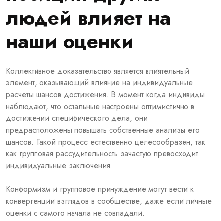
людей влияет на
наши оценки
Коллективное доказательство является влиятельный
элемент, оказывающий влияние на индивидуальные
расчеты шансов достижения. В момент когда индивиды
наблюдают, что остальные настроены оптимистично в
достижении специфического дела, они
предрасположены повышать собственные анализы его
шансов. Такой процесс естественно целесообразен, так
как групповая рассудительность зачастую превосходит
индивидуальные заключения.
Конформизм и групповое принуждение могут вести к
конвергенции взглядов в сообществе, даже если личные
оценки с самого начала не совпадали.