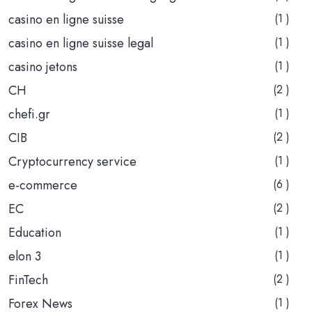
casino en ligne suisse
(1 )
casino en ligne suisse legal
(1 )
casino jetons
(1 )
CH
(2 )
chefi.gr
(1 )
CIB
(2 )
Cryptocurrency service
(1 )
e-commerce
(6 )
EC
(2 )
Education
(1 )
elon 3
(1 )
FinTech
(2 )
Forex News
(1 )