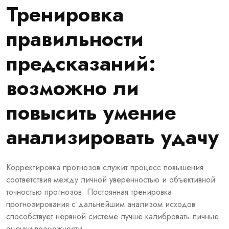
Тренировка
правильности
предсказаний:
возможно ли
повысить умение
анализировать удачу
Корректировка прогнозов служит процесс повышения
соответствия между личной уверенностью и объективной
точностью прогнозов. Постоянная тренировка
прогнозирования с дальнейшим анализом исходов
способствует нервной системе лучше калибровать личные
оценки возможности.