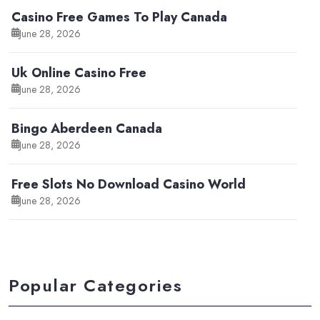
Casino Free Games To Play Canada
June 28, 2026
Uk Online Casino Free
June 28, 2026
Bingo Aberdeen Canada
June 28, 2026
Free Slots No Download Casino World
June 28, 2026
Popular Categories