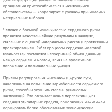
организации приспосабливаться к меняющимся
обстоятельствам — коррелирует с уровнем принимаемых
материальных выборов.
Человек с большой изменчивостью сердечного ритма
проявляют качественнейшие результаты в занятиях,
связанных с оценкой материальных рисков и протяженным
проектированием. 1хбет процессы сердечно-мозговой
взаимосвязи поставляют непрерывный обмен данными
между сердцем и мозгом, влияя на аффективное
положение и познавательные умения.
Приемы регулирования дыханием и другие пути,
нацеленные на повышение вариабельности сердечного
ритма, способны улучшить степень финансовых
заключений. Это открывает новые перспективы для
создания утилитарных средств, помогающих индивидам
формировать более обоснованные экономические