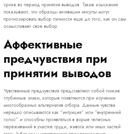
сроке во период принятия выводов. Такие изыскания
показывают, что образцы активации инсулы могут
прогнозировать выбор личности еще до того, как он сам
осмысливает свое выбор.
Аффективные
предчувствия при
принятии выводов
Чувственные предчувствия представляют собой тонкие
глубинные знаки, которые появляются при изучении
многообразных альтернатив отбора. Данные чувства
нередко описываются как “интуиция” или “внутренний
голос” и способны проявляться в форме телесных
переживаний в участке груди, живота или иных частей
тела. 1хбет ходы чувственного предвосхищения