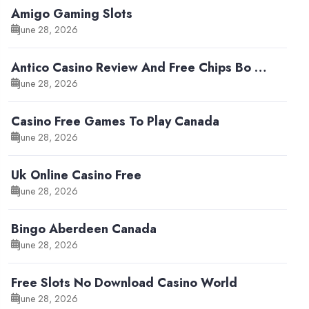
Amigo Gaming Slots
June 28, 2026
Antico Casino Review And Free Chips Bo …
June 28, 2026
Casino Free Games To Play Canada
June 28, 2026
Uk Online Casino Free
June 28, 2026
Bingo Aberdeen Canada
June 28, 2026
Free Slots No Download Casino World
June 28, 2026