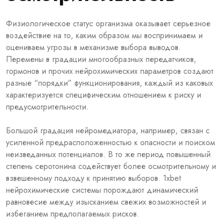
Физиологическое статус организма оказывает серьезное
воздействие на то, каким образом мы воспринимаем и
оцениваем угрозы в механизме выбора выводов.
Перемены в градации многообразных передатчиков,
гормонов и прочих нейрохимических параметров создают
разные “порядки” функционирования, каждый из каковых
характеризуется специфическим отношением к риску и
предусмотрительности.
Большой градация нейромедиатора, например, связан с
усиленной предрасположенностью к опасности и поиском
неизведанных потенциалов. В то же период повышенный
степень серотонина содействует более осмотрительному и
взвешенному подходу к принятию выборов. 1xbet
нейрохимические системы порождают динамический
равновесие между изысканием свежих возможностей и
избеганием предполагаемых рисков.