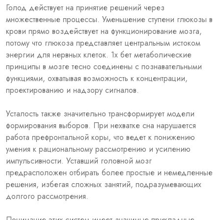
Голод действует на принятие решений через
множественные процессы. Уменьшение ступени глюкозы в
крови прямо воздействует на функционирование мозга,
потому что глюкоза представляет центральным истоком
энергии для нервных клеток. 1х бет метаболические
принципы в мозге тесно соединены с познавательными
функциями, охватывая возможность к концентрации,
проектированию и надзору сигналов.
Усталость также значительно трансформирует модели
формирования выборов. При нехватке сна нарушается
работа префронтальной коры, что ведет к понижению
умения к рациональному рассмотрению и усилению
импульсивности. Уставший головной мозг
предрасположен отбирать более простые и немедленные
решения, избегая сложных занятий, подразумевающих
долгого рассмотрения.
Понимание этих систем имеет значимые прикладные