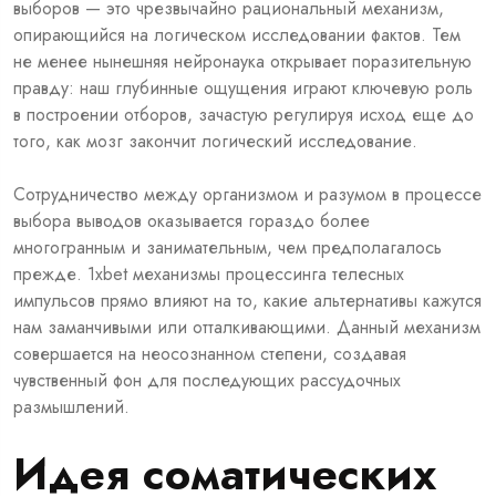
выборов — это чрезвычайно рациональный механизм,
опирающийся на логическом исследовании фактов. Тем
не менее нынешняя нейронаука открывает поразительную
правду: наш глубинные ощущения играют ключевую роль
в построении отборов, зачастую регулируя исход еще до
того, как мозг закончит логический исследование.
Сотрудничество между организмом и разумом в процессе
выбора выводов оказывается гораздо более
многогранным и занимательным, чем предполагалось
прежде. 1xbet механизмы процессинга телесных
импульсов прямо влияют на то, какие альтернативы кажутся
нам заманчивыми или отталкивающими. Данный механизм
совершается на неосознанном степени, создавая
чувственный фон для последующих рассудочных
размышлений.
Идея соматических