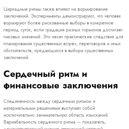
Циркадные ритмы также влияют на формирование
заключений. Эксперименты демонстрируют, что человек
формируют более рискованные выборы в конкретное
период суток, если градация разных гормонов достигает
пиковых значений. Это несет практические следствия для
планирования существенных встреч, переговоров и иных
обстоятельств, нуждающихся в выбора существенных
заключений.
Сердечный ритм и
финансовые заключения
Соединенность между сердечным ритмом и
материальными решениями выступает собой
исключительно занимательную область изысканий.
Вариабельность сердечного ритма — показатель,
демонстрирующий умение автономной нервной