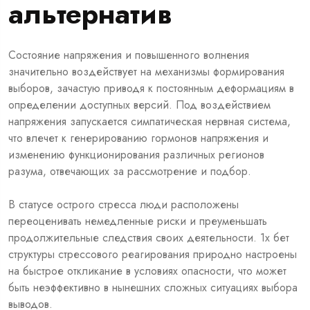
альтернатив
Состояние напряжения и повышенного волнения
значительно воздействует на механизмы формирования
выборов, зачастую приводя к постоянным деформациям в
определении доступных версий. Под воздействием
напряжения запускается симпатическая нервная система,
что влечет к генерированию гормонов напряжения и
изменению функционирования различных регионов
разума, отвечающих за рассмотрение и подбор.
В статусе острого стресса люди расположены
переоценивать немедленные риски и преуменьшать
продолжительные следствия своих деятельности. 1х бет
структуры стрессового реагирования природно настроены
на быстрое откликание в условиях опасности, что может
быть неэффективно в нынешних сложных ситуациях выбора
выводов.