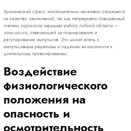
Хронический стресс исключительно негативно отражается
на качество заключений, так как непрерывно повышенный
степень кортизола нарушает работу лобной области —
зоны мозга, отвечающей за планирование и
регулирование импульсов. Это может влечь к
импульсивным решениям и падению возможности к
длительному проектированию.
Воздействие
физиологического
положения на
опасность и
осмотрительность