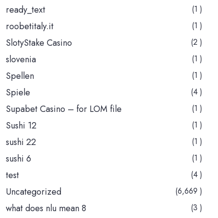
ready_text
(1 )
roobetitaly.it
(1 )
SlotyStake Casino
(2 )
slovenia
(1 )
Spellen
(1 )
Spiele
(4 )
Supabet Casino – for LOM file
(1 )
Sushi 12
(1 )
sushi 22
(1 )
sushi 6
(1 )
test
(4 )
Uncategorized
(6,669 )
what does nlu mean 8
(3 )