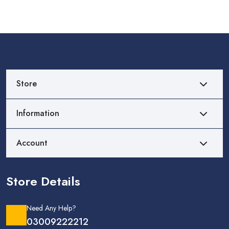
Store
Information
Account
Store Details
Need Any Help?
03009222212