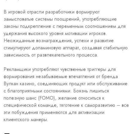
В игровой отрасли разработчики формируют
замысловатые системы поощрений, употребляющие
законы подкрепление с переменным соотношением для
удержания высокого уровня мотивации игроков.
Неожиданные вознаграждения, успехи и развитие
стимулируют допаминовую аппарат, создавая стабильную
зависимость от развлекательного процесса.
Рекламщики употребляют чувственные триггеры для
формирования незабываемые впечатления от бренда
Вулкан казино, соединяющих продукт или обслуживание
с благоприятными состояниями. Боязнь лишиться
полезную шанс (FOMO), желание относиться к
специфической команде, тяготение к саморазвитию – все
эти побуждения применяются для активизации
клиентского манеры.