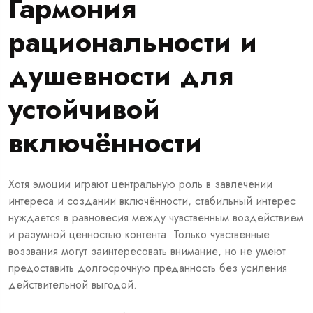
Гармония
рациональности и
душевности для
устойчивой
включённости
Хотя эмоции играют центральную роль в завлечении
интереса и создании включённости, стабильный интерес
нуждается в равновесия между чувственным воздействием
и разумной ценностью контента. Только чувственные
воззвания могут заинтересовать внимание, но не умеют
предоставить долгосрочную преданность без усиления
действительной выгодой.