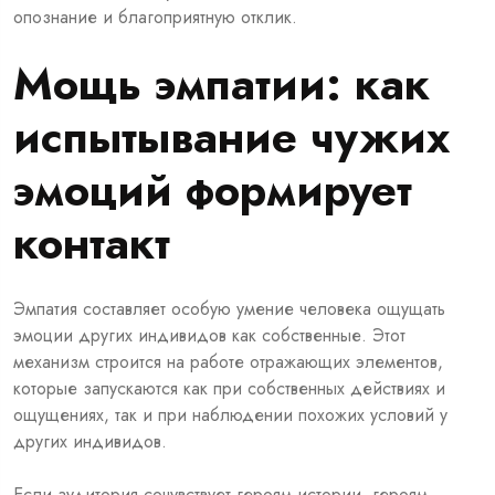
опознание и благоприятную отклик.
Мощь эмпатии: как
испытывание чужих
эмоций формирует
контакт
Эмпатия составляет особую умение человека ощущать
эмоции других индивидов как собственные. Этот
механизм строится на работе отражающих элементов,
которые запускаются как при собственных действиях и
ощущениях, так и при наблюдении похожих условий у
других индивидов.
Если аудитория сочувствует героям истории, героям