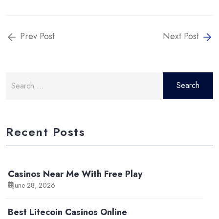
Prev Post
Next Post
Search
for:
Recent Posts
Casinos Near Me With Free Play
June 28, 2026
Best Litecoin Casinos Online