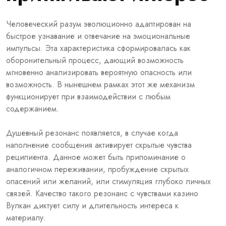
Человеческий разум эволюционно адаптирован на
быстрое узнавание и отвечание на эмоциональные
импульсы. Эта характеристика сформировалась как
оборонительный процесс, дающий возможность
мгновенно анализировать вероятную опасность или
возможность. В нынешнем рамках этот же механизм
функционирует при взаимодействии с любым
содержанием.
Душевный резонанс появляется, в случае когда
наполнение сообщения активирует скрытые чувства
реципиента. Данное может быть припоминание о
аналогичном переживании, пробуждение скрытых
опасений или желаний, или стимуляция глубоко личных
связей. Качество такого резонанс с чувствами казино
Вулкан диктует силу и длительность интереса к
материалу.