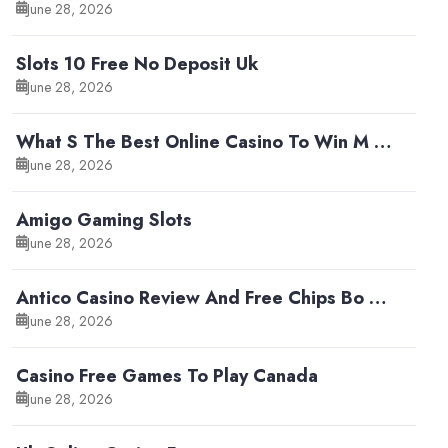
June 28, 2026
Slots 10 Free No Deposit Uk
June 28, 2026
What S The Best Online Casino To Win M …
June 28, 2026
Amigo Gaming Slots
June 28, 2026
Antico Casino Review And Free Chips Bo …
June 28, 2026
Casino Free Games To Play Canada
June 28, 2026