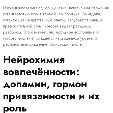
Изучения показывают, что душевно наполненная сведения
усваивается мозгом в важнейшем порядке. Амигдала,
отвечающая за чувственные ответы, запускается раньше
префронтальной зоны, которая ведает разумным
разбором. Это означает, что исходное восприятие от
любого послания создаётся на душевном уровне, а
рациональная суждение происходит после.
Нейрохимия
вовлечённости:
допамин, гормон
привязанности и их
роль