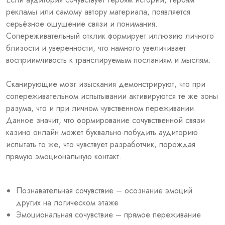
рекламы или самому автору материала, появляется
серьёзное ощущение связи и понимания.
Сопереживательный отклик формирует иллюзию личного
близости и уверенности, что намного увеличивает
восприимчивость к транслируемым посланиям и мыслям.
Сканирующие мозг изыскания демонстрируют, что при
сопереживательном испытывании активируются те же зоны
разума, что и при личном чувственном переживании.
Данное значит, что формирование сочувственной связи
казино онлайн
может буквально побудить аудиторию
испытать то же, что чувствует разработчик, порождая
прямую эмоциональную контакт.
Познавательная сочувствие – осознание эмоций
других на логическом этаже
Эмоциональная сочувствие – прямое переживание