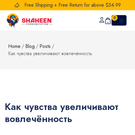
Free Shipping + Free Return for above $54.99
0
Home
/
Blog
/
Posts
/
Как чувства увеличивают вовлечённость
Как чувства увеличивают
вовлечённость