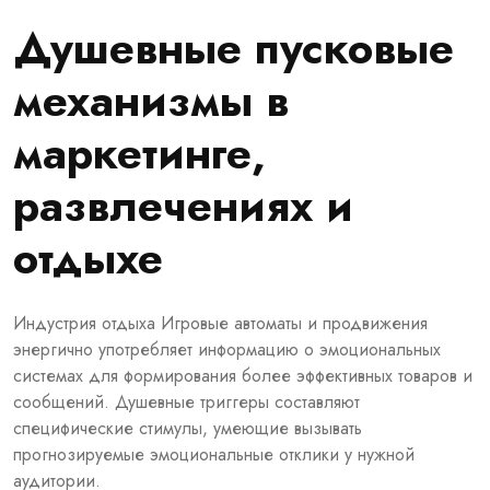
Душевные пусковые
механизмы в
маркетинге,
развлечениях и
отдыхе
Индустрия отдыха Игровые автоматы и продвижения
энергично употребляет информацию о эмоциональных
системах для формирования более эффективных товаров и
сообщений. Душевные триггеры составляют
специфические стимулы, умеющие вызывать
прогнозируемые эмоциональные отклики у нужной
аудитории.