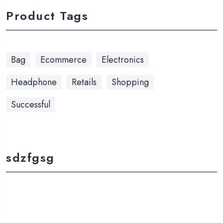
Product Tags
Bag
Ecommerce
Electronics
Headphone
Retails
Shopping
Successful
sdzfgsg