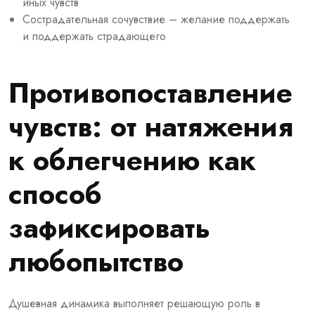
иных чувств
Сострадательная сочувствие – желание поддержать
и поддержать страдающего
Противопоставление
чувств: от натяжения
к облегчению как
способ
зафиксировать
любопытство
Душевная динамика выполняет решающую роль в