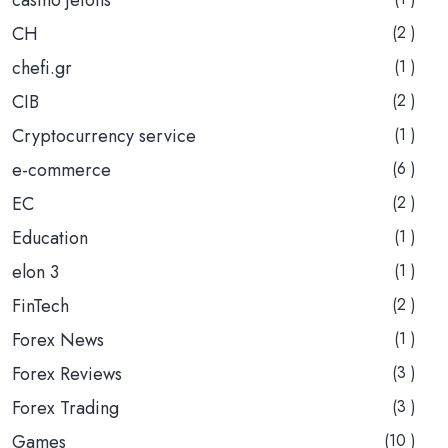
CH
(2 )
chefi.gr
(1 )
CIB
(2 )
Cryptocurrency service
(1 )
e-commerce
(6 )
EC
(2 )
Education
(1 )
elon 3
(1 )
FinTech
(2 )
Forex News
(1 )
Forex Reviews
(3 )
Forex Trading
(3 )
Games
(10 )