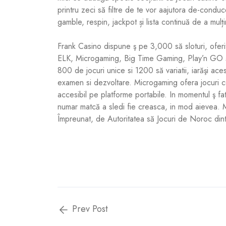
printru zeci să filtre de te vor aajutora de-cond
gamble, respin, jackpot și lista continuă de a mul
Frank Casino dispune ş pe 3,000 să sloturi, oferi
ELK, Microgaming, Big Time Gaming, Play’n GO și
800 de jocuri unice si 1200 să variatii, iarăşi ace
examen si dezvoltare. Microgaming ofera jocuri c
accesibil pe platforme portabile. In momentul ş f
numar matcă a sledi fie creasca, in mod aievea. Mi
Împreunat, de Autoritatea să Jocuri de Noroc dintr M
Prev Post