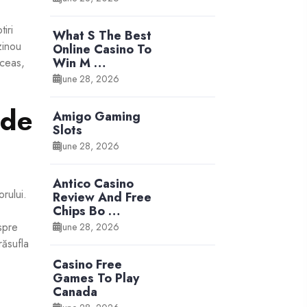
iri
What S The Best
zinou
Online Casino To
Win M …
 ceas,
June 28, 2026
ode
Amigo Gaming
Slots
June 28, 2026
Antico Casino
rului.
Review And Free
Chips Bo …
spre
June 28, 2026
răsufla
Casino Free
Games To Play
Canada