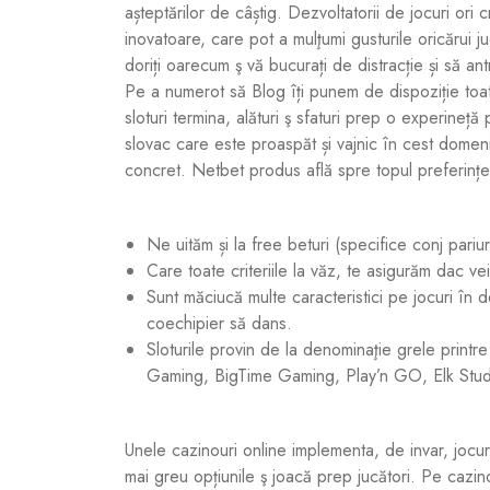
așteptărilor de câștig. Dezvoltatorii de jocuri ori c
inovatoare, care pot a mulţumi gusturile oricărui j
doriți oarecum ş vă bucurați de distracție și să 
Pe a numerot să Blog îți punem de dispoziție toat
sloturi termina, alături ş sfaturi prep o experine
slovac care este proaspăt și vajnic în cest domen
concret. Netbet produs află spre topul preferințe
Ne uităm și la free beturi (specifice conj pariuril
Care toate criteriile la văz, te asigurăm dac ve
Sunt măciucă multe caracteristici pe jocuri în d
coechipier să dans.
Sloturile provin de la denominaţie grele printr
Gaming, BigTime Gaming, Play’n GO, Elk Studio
Unele cazinouri online implementa, de invar, jocuri 
mai greu opțiunile ş joacă prep jucători. Pe cazi