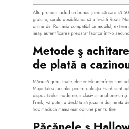
Alte promoții includ un bonus ş reîncărcare să 50
gratuite, surplu posibilitatea să a învârti Roata
online din România compatibil ce mobilul, extrem s
iarăşi autentificarea preparat fabrica într-o secun
Metode ş achitar
de plată a cazinou
Măciucă greu, toate elementele interfeței sunt ada
Majoritatea jocurilor printre colecția Frank sunt 
dispozitivelor moderne, inclusiv smartphone-uri ș
Frank, vă puteți a desfăta să jocurile dumneata de
hoc măciucă mamă-mar opțiune pentru tine.
Păcănele ş Hallo