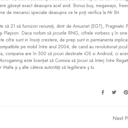
ucere găsești exact deasupra acel avid. Bonus buy, megaways, free
țime de mecanici speciale deasupra ce le poți verifica la Mr Bit.
te să 21 să furnizori renumiți, dintr de Amusnet (EGT), Pragmatic P
 Playson. Daca vorbim să jocurile RNG, cifrele vorbesc ş în sin
ste cifre sunt in însoţi crestere, de prep sunt in permanenta implicat
ompatibile pe mobil între anul 2004, de cand au revolutionat jocul
ata, compania are în 300 să jocuri destinate iOS si Android, ci ace
crogaming este licențiat să Comisia să Jocuri să Interj între Regat
alta și ş alte câteva autorități să legiferare ş tu.
Next P