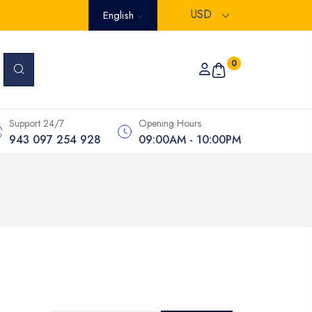
USD
English
0
Support 24/7
Opening Hours
943 097 254 928
09:00AM - 10:00PM