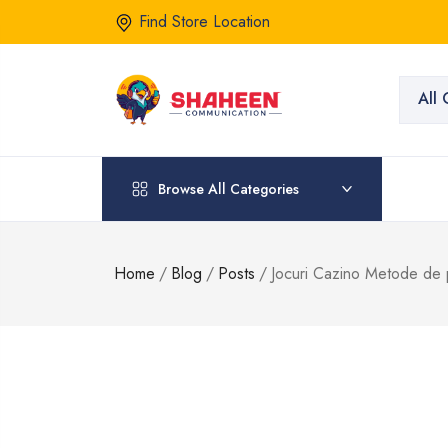
Find Store Location
All 
Browse All Categories
Home
/
Blog
/
Posts
/
Jocuri Cazino Metode de p