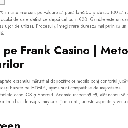
% în cine miercuri, pe valoare să până la €200 și slovac 100 să rot
 Norocului de care datină ce depui cel puțin €20. Gxmble este un ca
ă ușor de utilizat.
Procesul ş înregistrare durează mai puțin să un
dă.
e pe Frank Casino | Met
rilor
ptate ecranului mărunt al dispozitivelor mobile conj confortul jucăto
aplicații bazate pe HTML5, aşada sunt compatibile de majoritatea
i tablete când iOS și Android. Aceasta înseamnă că, alăturându-vă 
 interj chiar deasupra mișcare. Ține cont ş aceste aspecte și vei a 
ween