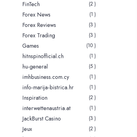
FinTech
(2 )
Forex News
(1 )
Forex Reviews
(3 )
Forex Trading
(3 )
Games
(10 )
hitnspinofficial.ch
(1 )
hu-general
(5 )
imhbusiness.com.cy
(1 )
info-marija-bistrica.hr
(1 )
Inspiration
(2 )
interwettenaustria.at
(1 )
JackBurst Casino
(3 )
Jeux
(2 )