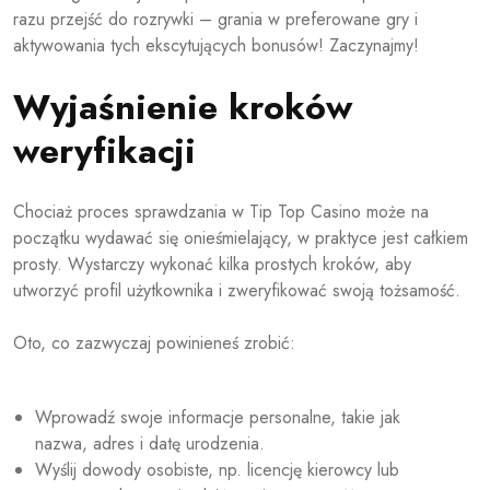
razu przejść do rozrywki – grania w preferowane gry i
aktywowania tych ekscytujących bonusów! Zaczynajmy!
Wyjaśnienie kroków
weryfikacji
Chociaż proces sprawdzania w Tip Top Casino może na
początku wydawać się onieśmielający, w praktyce jest całkiem
prosty. Wystarczy wykonać kilka prostych kroków, aby
utworzyć profil użytkownika i zweryfikować swoją tożsamość.
Oto, co zazwyczaj powinieneś zrobić:
Wprowadź swoje informacje personalne, takie jak
nazwa, adres i datę urodzenia.
Wyślij dowody osobiste, np. licencję kierowcy lub