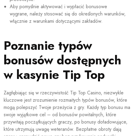
Aby pomyślnie aktywować i wypłacić bonusowe
wygrane, należy stosować się do określonych warunków,
włącznie z warunkami dotyczącymi zakładów.
Poznanie typów
bonusów dostępnych
w kasynie Tip Top
Zagłębiając się w rzeczywistość Tip Top Casino, niezwykle
kluczowe jest zrozumienie rozmaitych typów bonusów, które
mogą polepszyć Twoje przeżycia z gry. Każdy typ bonusu ma
swoje wyjątkowe cel – od bonusów powitalnych, które
przywitają początkujących graczy, po bonusy doładowujące,
które utrzymują uwagę weteranów. Bezpłatne obroty dają