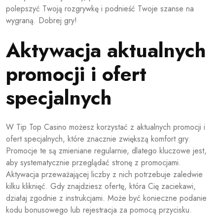
polepszyć Twoją rozgrywkę i podnieść Twoje szanse na
wygraną. Dobrej gry!
Aktywacja aktualnych
promocji i ofert
specjalnych
W Tip Top Casino możesz korzystać z aktualnych promocji i
ofert specjalnych, które znacznie zwiększą komfort gry.
Promocje te są zmieniane regularnie, dlatego kluczowe jest,
aby systematycznie przeglądać stronę z promocjami.
Aktywacja przeważającej liczby z nich potrzebuje zaledwie
kilku kliknięć. Gdy znajdziesz ofertę, która Cię zaciekawi,
działaj zgodnie z instrukcjami. Może być konieczne podanie
kodu bonusowego lub rejestracja za pomocą przycisku.