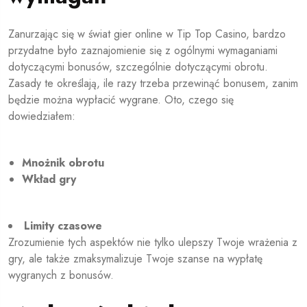
Zanurzając się w świat gier online w Tip Top Casino, bardzo
przydatne było zaznajomienie się z ogólnymi wymaganiami
dotyczącymi bonusów, szczególnie dotyczącymi obrotu.
Zasady te określają, ile razy trzeba przewinąć bonusem, zanim
będzie można wypłacić wygrane. Oto, czego się
dowiedziałem:
Mnożnik obrotu
Wkład gry
Limity czasowe
Zrozumienie tych aspektów nie tylko ulepszy Twoje wrażenia z
gry, ale także zmaksymalizuje Twoje szanse na wypłatę
wygranych z bonusów.