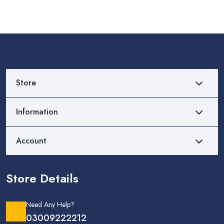
Store
Information
Account
Store Details
Need Any Help?
03009222212