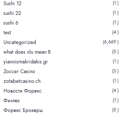
Sushi 12
(1 )
sushi 22
(1 )
sushi 6
(1 )
test
(4 )
Uncategorized
(6,669 )
what does nlu mean 8
(3 )
yiannismakridakis.gr
(1 )
Zoccer Casino
(3 )
zotabetcasino.ch
(1 )
Новости Форекс
(4 )
Финтех
(1 )
Форекс Брокеры
(5 )