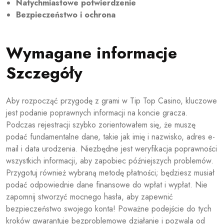
Natychmiastowe potwierdzenie
Bezpieczeństwo i ochrona
Wymagane informacje
Szczegóły
Aby rozpocząć przygodę z grami w Tip Top Casino, kluczowe
jest podanie poprawnych informacji na koncie gracza.
Podczas rejestracji szybko zorientowałem się, że muszę
podać fundamentalne dane, takie jak imię i nazwisko, adres e-
mail i data urodzenia. Niezbędne jest weryfikacja poprawności
wszystkich informacji, aby zapobiec późniejszych problemów.
Przygotuj również wybraną metodę płatności; będziesz musiał
podać odpowiednie dane finansowe do wpłat i wypłat. Nie
zapomnij stworzyć mocnego hasła, aby zapewnić
bezpieczeństwo swojego konta! Poważne podejście do tych
kroków gwarantuje bezproblemowe działanie i pozwala od