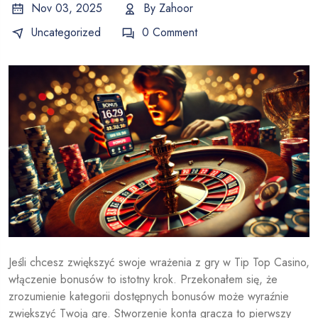
Nov 03, 2025
By
Zahoor
Uncategorized
0 Comment
Jeśli chcesz zwiększyć swoje wrażenia z gry w Tip Top Casino,
włączenie bonusów to istotny krok. Przekonałem się, że
zrozumienie kategorii dostępnych bonusów może wyraźnie
zwiększyć Twoją grę. Stworzenie konta gracza to pierwszy