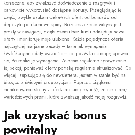
konieczne, aby zwiększyć doświadczenie z rozgrywki i
całkowicie wykorzystać dostępne bonusy. Przeglądając tę
część, zwykle szukam ciekawych ofert, od bonusów od
depozytu po darmowe spiny. Rozmieszczenie witryny jest
prosty w nawigacji, dzięki czemu bez trudu odnajduję nowe
oferty i monitoruję moje ulubione. Każda pojedyncza oferta
najczęściej ma jasne zasady – takie jak wymagania
kwalifikacyjne i daty ważności – co pozwala mi mogę upewnić
się, że realizuję wymagania. Zalecam regularne sprawdzanie
tej sekcji, ponieważ oferty potrafią regularnie aktualizować. Co
więcej, zapisując się do newslettera, jestem w stanie być na
bieżąco z świeżymi propozycjami. Poprzez ciągłemu
monitorowaniu strony z ofertami mam pewność, że nie ominę
wartościowych premii, które zwiększą jakość mojej rozgrywki.
Jak uzyskać bonus
powitalny