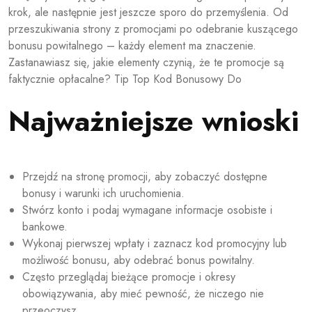
krok, ale następnie jest jeszcze sporo do przemyślenia. Od
przeszukiwania strony z promocjami po odebranie kuszącego
bonusu powitalnego – każdy element ma znaczenie.
Zastanawiasz się, jakie elementy czynią, że te promocje są
faktycznie opłacalne?
Tip Top Kod Bonusowy Do
Najważniejsze wnioski
Przejdź na stronę promocji, aby zobaczyć dostępne
bonusy i warunki ich uruchomienia.
Stwórz konto i podaj wymagane informacje osobiste i
bankowe.
Wykonaj pierwszej wpłaty i zaznacz kod promocyjny lub
możliwość bonusu, aby odebrać bonus powitalny.
Często przeglądaj bieżące promocje i okresy
obowiązywania, aby mieć pewność, że niczego nie
przeoczysz.