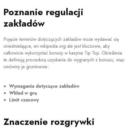
Poznanie regulacji
zakładów
Pojęcie terminów dotyczących zakładów może wydawać się
onieśmielające,
en.wikipedia.org
ale jest kluczowe, aby
całkowicie wykorzystać bonusy w kasynie Tip Top. Określenia
te definiują procedurę uzyskania do wygranych z bonusu, więc
omówmy je gruntownie:
Wymagania dotyczące zakładów
Wkład w grę
Limit czasowy
Znaczenie rozgrywki