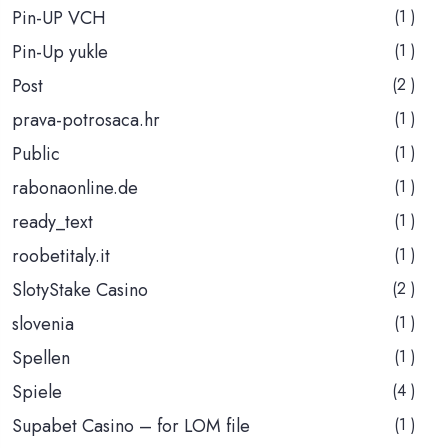
Pin-UP VCH
(1 )
Pin-Up yukle
(1 )
Post
(2 )
prava-potrosaca.hr
(1 )
Public
(1 )
rabonaonline.de
(1 )
ready_text
(1 )
roobetitaly.it
(1 )
SlotyStake Casino
(2 )
slovenia
(1 )
Spellen
(1 )
Spiele
(4 )
Supabet Casino – for LOM file
(1 )