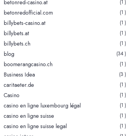
betonred-casino.at
(1 )
betonredofficial.com
(1 )
billybets-casino.at
(1 )
billybets.at
(1 )
billybets.ch
(1 )
blog
(34 )
boomerangcasino.ch
(1 )
Business Idea
(3 )
caritaeter.de
(1 )
Casino
(1 )
casino en ligne luxembourg légal
(1 )
casino en ligne suisse
(1 )
casino en ligne suisse legal
(1 )