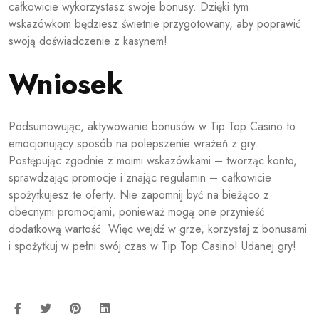
całkowicie wykorzystasz swoje bonusy. Dzięki tym
wskazówkom będziesz świetnie przygotowany, aby poprawić
swoją doświadczenie z kasynem!
Wniosek
Podsumowując, aktywowanie bonusów w Tip Top Casino to
emocjonujący sposób na polepszenie wrażeń z gry.
Postępując zgodnie z moimi wskazówkami – tworząc konto,
sprawdzając promocje i znając regulamin – całkowicie
spożytkujesz te oferty. Nie zapomnij być na bieżąco z
obecnymi promocjami, ponieważ mogą one przynieść
dodatkową wartość. Więc wejdź w grze, korzystaj z bonusami
i spożytkuj w pełni swój czas w Tip Top Casino! Udanej gry!