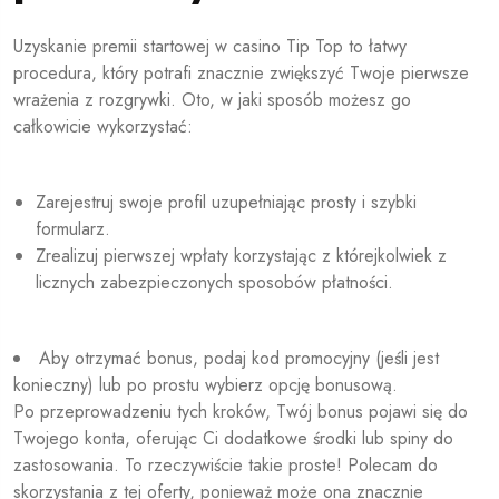
Uzyskanie premii startowej w casino Tip Top to łatwy
procedura, który potrafi znacznie zwiększyć Twoje pierwsze
wrażenia z rozgrywki. Oto, w jaki sposób możesz go
całkowicie wykorzystać:
Zarejestruj swoje profil uzupełniając prosty i szybki
formularz.
Zrealizuj pierwszej wpłaty korzystając z którejkolwiek z
licznych zabezpieczonych sposobów płatności.
Aby otrzymać bonus, podaj kod promocyjny (jeśli jest
konieczny) lub po prostu wybierz opcję bonusową.
Po przeprowadzeniu tych kroków, Twój bonus pojawi się do
Twojego konta, oferując Ci dodatkowe środki lub spiny do
zastosowania. To rzeczywiście takie proste! Polecam do
skorzystania z tej oferty, ponieważ może ona znacznie