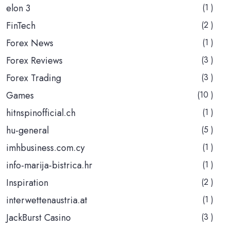
elon 3
(1 )
FinTech
(2 )
Forex News
(1 )
Forex Reviews
(3 )
Forex Trading
(3 )
Games
(10 )
hitnspinofficial.ch
(1 )
hu-general
(5 )
imhbusiness.com.cy
(1 )
info-marija-bistrica.hr
(1 )
Inspiration
(2 )
interwettenaustria.at
(1 )
JackBurst Casino
(3 )