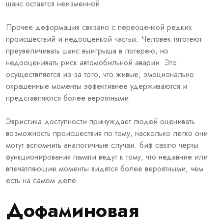
шанс остается неизменной.
Прочее деформация связано с переоценкой редких
происшествий и недооценкой частых. Человек тяготеют
преувеличивать шанс выигрыша в лотерею, но
недооценивать риск автомобильной аварии. Это
осуществляется из-за того, что живые, эмоционально
окрашенные моменты эффективнее удерживаются и
представляются более вероятными.
Эвристика доступности принуждает людей оценивать
возможность происшествия по тому, насколько легко они
могут вспомнить аналогичные случаи.
биф casino
черты
функционирования памяти ведут к тому, что недавние или
впечатляющие моменты видятся более вероятными, чем
есть на самом деле.
Дофаминовая