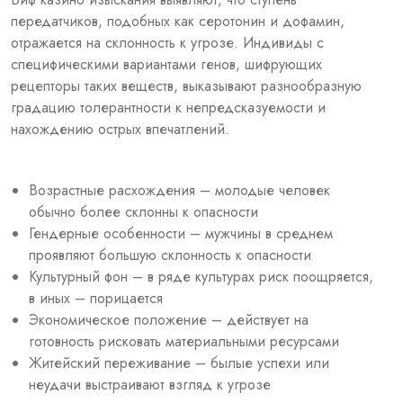
передатчиков, подобных как серотонин и дофамин,
отражается на склонность к угрозе. Индивиды с
специфическими вариантами генов, шифрующих
рецепторы таких веществ, выказывают разнообразную
градацию толерантности к непредсказуемости и
нахождению острых впечатлений.
Возрастные расхождения – молодые человек
обычно более склонны к опасности
Гендерные особенности – мужчины в среднем
проявляют большую склонность к опасности
Культурный фон – в ряде культурах риск поощряется,
в иных – порицается
Экономическое положение – действует на
готовность рисковать материальными ресурсами
Житейский переживание – былые успехи или
неудачи выстраивают взгляд к угрозе