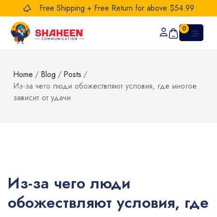
Free Shipping + Free Return for above $54.99
0
Home
/
Blog
/
Posts
/
Из-за чего люди обожествляют условия, где многое
зависит от удачи
Из-за чего люди
обожествляют условия, где