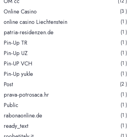
OM cc
(12 )
Online Casino
(3 )
online casino Liechtenstein
(1 )
patria-residenzen.de
(1 )
Pin-Up TR
(1 )
Pin-Up UZ
(1 )
Pin-UP VCH
(1 )
Pin-Up yukle
(1 )
Post
(2 )
prava-potrosaca.hr
(1 )
Public
(1 )
rabonaonline.de
(1 )
ready_text
(1 )
roobetitaly.it
(1 )