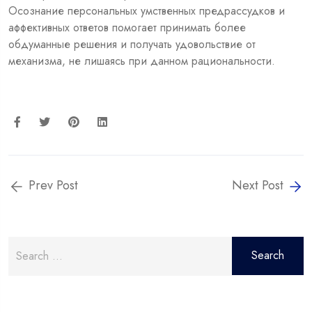
Осознание персональных умственных предрассудков и
аффективных ответов помогает принимать более
обдуманные решения и получать удовольствие от
механизма, не лишаясь при данном рациональности.
Prev Post
Next Post
Search
for: