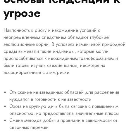
угрозе
Наклонность к риску и нахождение условий с
неопределенным следствием обладают глубокие
эволюционные корни. В условиях изменчивой природной
среды выживали такие индивиды, которые могли
приспосабливаться к неожиданным трансформациям и
были готовы изучать свежие шансы, несмотря на
ассоциированные с этим риски.
Отыскание неизведанных областей для расселения
нуждался в готовности к неизвестности
Охота на крупную дичь была связана с повышенным
опасностью, но предоставляла значительные плюсы
Смена методов добычи провизии в зависимости от
сезонных перемен