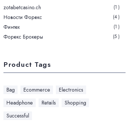
zotabetcasino.ch
(1 )
Новости Форекс
(4 )
Финтех
(1 )
Форекс Брокеры
(5 )
Product Tags
Bag
Ecommerce
Electronics
Headphone
Retails
Shopping
Successful