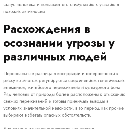
статус человека и повышает его стимуляцию к участию в
похожих активностях.
Расхождения в
осознании угрозы у
различных людей
Персональные разница в восприятии и толерантности к
риску во многом регулируются соединением генетических
элементов, житейского переживания и культурного фона.
Ряд человек от природы более расположены к отысканию
свежих переживаний и готовы принимать выводы в
условиях значительной неясности, в то период как прочие
выбирают избегать опасных обстоятельств.
Биф казино изыскания выявляют, что ступень