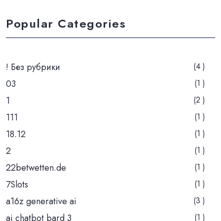
Popular Categories
! Без рубрики
(4 )
03
(1 )
1
(2 )
111
(1 )
18.12
(1 )
2
(1 )
22betwetten.de
(1 )
7Slots
(1 )
a16z generative ai
(3 )
ai chatbot bard 3
(1 )