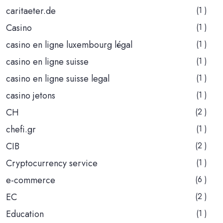
caritaeter.de
(1 )
Casino
(1 )
casino en ligne luxembourg légal
(1 )
casino en ligne suisse
(1 )
casino en ligne suisse legal
(1 )
casino jetons
(1 )
CH
(2 )
chefi.gr
(1 )
CIB
(2 )
Cryptocurrency service
(1 )
e-commerce
(6 )
EC
(2 )
Education
(1 )