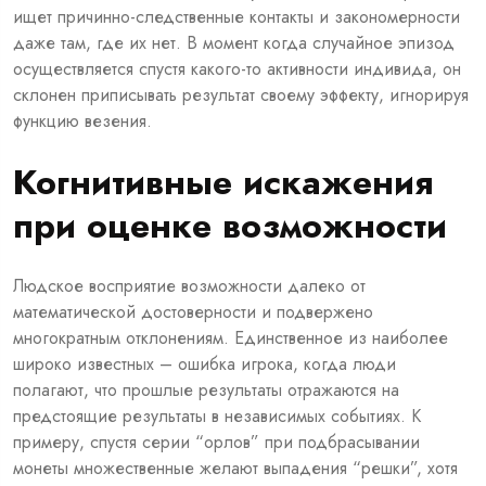
ищет причинно-следственные контакты и закономерности
даже там, где их нет. В момент когда случайное эпизод
осуществляется спустя какого-то активности индивида, он
склонен приписывать результат своему эффекту, игнорируя
функцию везения.
Когнитивные искажения
при оценке возможности
Людское восприятие возможности далеко от
математической достоверности и подвержено
многократным отклонениям. Единственное из наиболее
широко известных – ошибка игрока, когда люди
полагают, что прошлые результаты отражаются на
предстоящие результаты в независимых событиях. К
примеру, спустя серии “орлов” при подбрасывании
монеты множественные желают выпадения “решки”, хотя