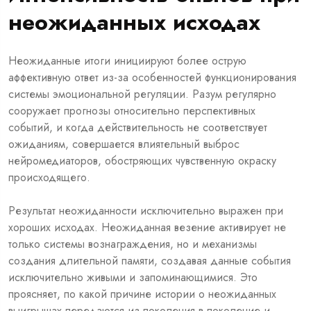
неожиданных исходах
Неожиданные итоги инициируют более острую
аффективную ответ из-за особенностей функционирования
системы эмоциональной регуляции. Разум регулярно
сооружает прогнозы относительно перспективных
событий, и когда действительность не соответствует
ожиданиям, совершается влиятельный выброс
нейромедиаторов, обостряющих чувственную окраску
происходящего.
Результат неожиданности исключительно выражен при
хороших исходах. Неожиданная везение активирует не
только системы вознаграждения, но и механизмы
создания длительной памяти, создавая данные события
исключительно живыми и запоминающимися. Это
проясняет, по какой причине истории о неожиданных
выигрышах передаются из поколения в поколение и