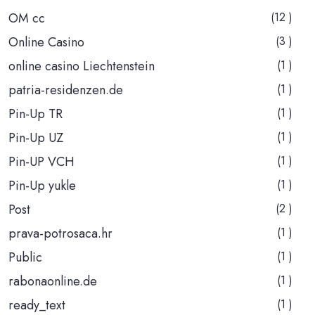
OM cc
(12 )
Online Casino
(3 )
online casino Liechtenstein
(1 )
patria-residenzen.de
(1 )
Pin-Up TR
(1 )
Pin-Up UZ
(1 )
Pin-UP VCH
(1 )
Pin-Up yukle
(1 )
Post
(2 )
prava-potrosaca.hr
(1 )
Public
(1 )
rabonaonline.de
(1 )
ready_text
(1 )