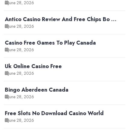
June 28, 2026
Antico Casino Review And Free Chips Bo …
June 28, 2026
Casino Free Games To Play Canada
June 28, 2026
Uk Online Casino Free
June 28, 2026
Bingo Aberdeen Canada
June 28, 2026
Free Slots No Download Casino World
June 28, 2026