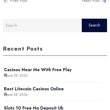
Prev Post
Next Post
Search
for:
Recent Posts
Casinos Near Me With Free Play
June 28, 2026
Best Litecoin Casinos Online
June 28, 2026
Slots 10 Free No Deposit Uk