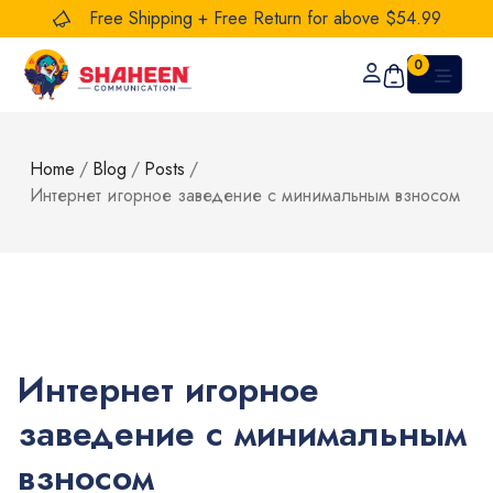
Free Shipping + Free Return for above $54.99
0
Home
/
Blog
/
Posts
/
Интернет игорное заведение с минимальным взносом
Интернет игорное
заведение с минимальным
взносом