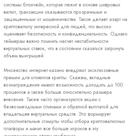
системы блокчейн, которая лежит в основе цифровых
валют, транзакции оказываются прозрачными и
защищенными от мошенничества. Такое делает азарт на
криптовалюту интересной для людей, что высоко
оценивает безопасность и конфиденциальность. Однако
геймерам важно помнить насчет нестабильности
виртуальных ставок, что в состоянии сказаться затронуть
объем выигрышей.
Множество интернет-казино внедряют эксклюзивные
премии для клиентов крипты. Скажем, вкладные
вознаграждения имеют возможность доходить до 100
процентов а также больше относительно размера
внесения. Также часто организуются акции с
безвозмездными спинами и обратной выплатой для
владельцев виртуальных средств. Это формирует
дополнительные стимулы чтобы отбора криптовалютных
платформ и манит все больше игроков в эту
инновационную сферу гемблинга.