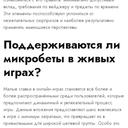
вклад, требования по вейджеру и пределы по времени.
Эти элементы поспособствуют уклониться от
нежелательных сюрпризов и наиболее результативно
применять имеющиеся перспективы.
Поддерживаются ли
микробеты в живых
играх?
Малые ставки в онлайн-играх становятся всё более и
более распространёнными среди пользователей, которые
предпочитают динамичный и увлекательный процесс
игры. Данные вложения предоставляют шанс вовлекаться
в игре с минимум затратами, что превращает их в
приемлемыми для широкой целевой группы. Особо это