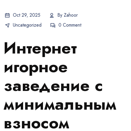
Oct 29, 2025
By
Zahoor
Uncategorized
0 Comment
Интернет
игорное
заведение с
минимальным
взносом