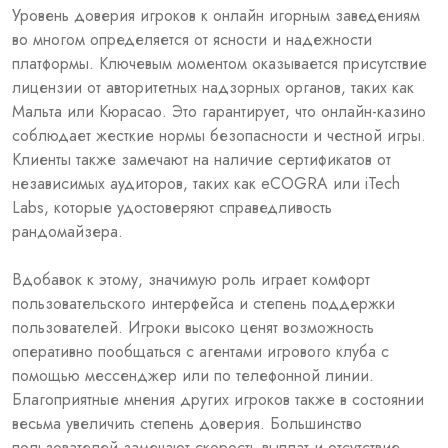
Уровень доверия игроков к онлайн игорным заведениям
во многом определяется от ясности и надежности
платформы. Ключевым моментом оказывается присутствие
лицензии от авторитетных надзорных органов, таких как
Мальта или Кюрасао. Это гарантирует, что онлайн-казино
соблюдает жесткие нормы безопасности и честной игры.
Клиенты также замечают на наличие сертификатов от
независимых аудиторов, таких как eCOGRA или iTech
Labs, которые удостоверяют справедливость
рандомайзера.
Вдобавок к этому, значимую роль играет комфорт
пользовательского интерфейса и степень поддержки
пользователей. Игроки высоко ценят возможность
оперативно пообщаться с агентами игрового клуба с
помощью мессенджер или по телефонной линии.
Благоприятные мнения других игроков также в состоянии
весьма увеличить степень доверия. Большинство
пользователей замечают скорость выплат и отсутствие