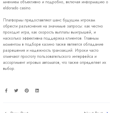
мнением объективно и подробно, включая информацию о
eldorado casino.
Платформы предоставляют шанс будущим игрокам
обрести разъяснения на значимые запросы: как честно
проходит игра, как скорость выплаты выигрышей, и
насколько эффективна поддержка клиентов. Главным
моментом в подборе казино также является обладание
разрешения и надежность транзакций. Игроки часто
отмечают простоту пользовательского интерфейса и
ассортимент игровых автоматов, что также определяет их
выбор.