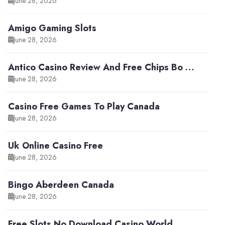
June 28, 2026
Amigo Gaming Slots
June 28, 2026
Antico Casino Review And Free Chips Bo …
June 28, 2026
Casino Free Games To Play Canada
June 28, 2026
Uk Online Casino Free
June 28, 2026
Bingo Aberdeen Canada
June 28, 2026
Free Slots No Download Casino World