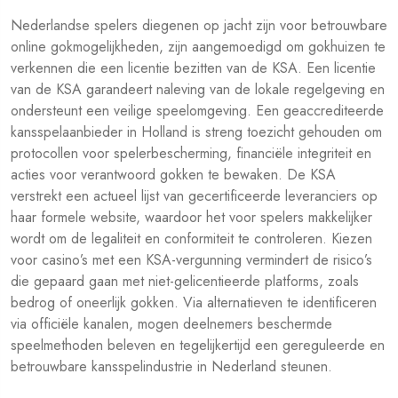
Nederlandse spelers diegenen op jacht zijn voor betrouwbare
online gokmogelijkheden, zijn aangemoedigd om gokhuizen te
verkennen die een licentie bezitten van de KSA. Een licentie
van de KSA garandeert naleving van de lokale regelgeving en
ondersteunt een veilige speelomgeving. Een geaccrediteerde
kansspelaanbieder in Holland is streng toezicht gehouden om
protocollen voor spelerbescherming, financiële integriteit en
acties voor verantwoord gokken te bewaken. De KSA
verstrekt een actueel lijst van gecertificeerde leveranciers op
haar formele website, waardoor het voor spelers makkelijker
wordt om de legaliteit en conformiteit te controleren. Kiezen
voor casino’s met een KSA-vergunning vermindert de risico’s
die gepaard gaan met niet-gelicentieerde platforms, zoals
bedrog of oneerlijk gokken. Via alternatieven te identificeren
via officiële kanalen, mogen deelnemers beschermde
speelmethoden beleven en tegelijkertijd een gereguleerde en
betrouwbare kansspelindustrie in Nederland steunen.