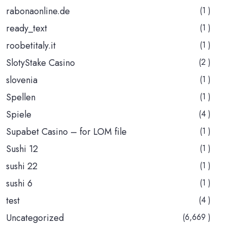
rabonaonline.de
(1 )
ready_text
(1 )
roobetitaly.it
(1 )
SlotyStake Casino
(2 )
slovenia
(1 )
Spellen
(1 )
Spiele
(4 )
Supabet Casino – for LOM file
(1 )
Sushi 12
(1 )
sushi 22
(1 )
sushi 6
(1 )
test
(4 )
Uncategorized
(6,669 )