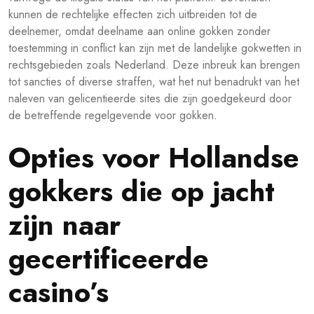
kunnen de rechtelijke effecten zich uitbreiden tot de
deelnemer, omdat deelname aan online gokken zonder
toestemming in conflict kan zijn met de landelijke gokwetten in
rechtsgebieden zoals Nederland. Deze inbreuk kan brengen
tot sancties of diverse straffen, wat het nut benadrukt van het
naleven van gelicentieerde sites die zijn goedgekeurd door
de betreffende regelgevende voor gokken.
Opties voor Hollandse
gokkers die op jacht
zijn naar
gecertificeerde
casino’s