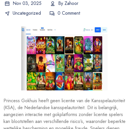
Nov 03, 2025
By
Zahoor
Uncategorized
0 Comment
Princess Gokhuis heeft geen licentie van de Kansspelautoriteit
(KSA), de Nederlandse kansspelautoriteit. Dit is belangrijk,
aangezien interactie met gokplatforms zonder licentie spelers
kan blootstellen aan verschillende risico’s, waaronder beperkte
wettelijke bescherming en mogelijke fraude. Spelers dienen