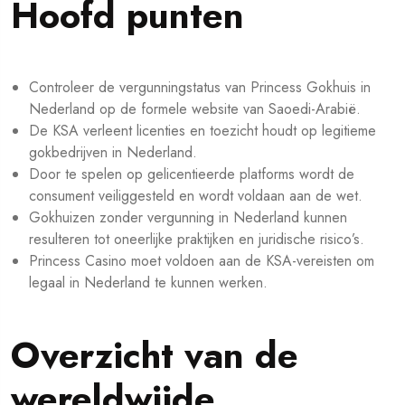
Hoofd punten
Controleer de vergunningstatus van Princess Gokhuis in
Nederland op de formele website van Saoedi-Arabië.
De KSA verleent licenties en toezicht houdt op legitieme
gokbedrijven in Nederland.
Door te spelen op gelicentieerde platforms wordt de
consument veiliggesteld en wordt voldaan aan de wet.
Gokhuizen zonder vergunning in Nederland kunnen
resulteren tot oneerlijke praktijken en juridische risico’s.
Princess Casino moet voldoen aan de KSA-vereisten om
legaal in Nederland te kunnen werken.
Overzicht van de
wereldwijde