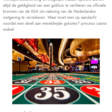
altijd de geldigheid van een gokhuis te verifiëren via officiële
bronnen van de KSA om naleving van de Nederlandse
wetgeving te verzekeren. Waar moet men op aandacht
voordat men deelt aan wereldwijde goksites?
princess casino
mobiel