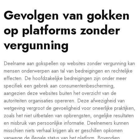
Gevolgen van gokken
op platforms zonder
vergunning
Deelname aan gokspellen op websites zonder vergunning kan
mensen onderwerpen aan tal van bedreigingen en rechtelijke
effecten. De hoofdzakelijke bedreigingen zijn onder meer
specifiek een gebrek aan consumentenbescherming,
aangezien deze websites buiten het overzicht van de
autoriteiten organisaties opereren. Deze afwezigheid van
wetgeving vergroot de gevoeligheid voor oneerlijke praktijken,
zoals het niet uitbetalen van opbrengsten, ongelijke resultaten
en misbruik van persoonlijke informatie. Deelnemers kunnen
misschien niets verhaal krijgen als er geschillen opkomen
vanwege de illegale status van het platform. Bovendien