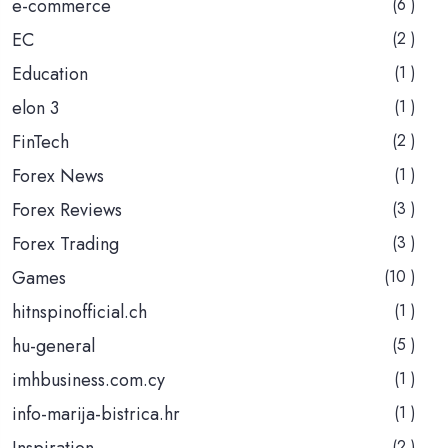
e-commerce
(6 )
EC
(2 )
Education
(1 )
elon 3
(1 )
FinTech
(2 )
Forex News
(1 )
Forex Reviews
(3 )
Forex Trading
(3 )
Games
(10 )
hitnspinofficial.ch
(1 )
hu-general
(5 )
imhbusiness.com.cy
(1 )
info-marija-bistrica.hr
(1 )
(2 )