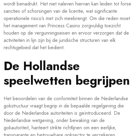
wordt benadrukt. Het niet naleven hiervan kan leiden tot forse
sancties of schorsingen van de licentie, wat significante
operationele risico’s met zich meebrengt. Om die reden moet
het management van Princess Casino zorgvuldig toezicht
houden op de vergunningseisen en ervoor verzorgen dat de
activiteiten in lijn zijn bij de juridische structuren van elk
rechtsgebied dat het bedient.
De Hollandse
speelwetten begrijpen
Het beoordelen van de conformiteit binnen de Nederlandse
gokstructuur vraagt begrip in de bepaalde regelgeving die
door de Nederlandse autoriteiten is geïntroduceerd. De
Nederlandse wetgeving, onder bewaking van de
gokautoriteit, hanteert strikte richtlijnen om een eerlijke,
transparante en betrouwbare goksector te verzekeren.