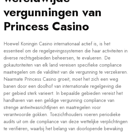
vergunningen van
Princess Casino
Hoewel Koningin Casino internationaal actief is, is het
essentieel om de regelgevingssystemen die haar activiteiten in
diverse rechtsgebieden beheersen, te evalueren. De
gokautoriteiten van elk land vereisen specifieke compliance
maatregelen om de validiteit van de vergunning te verzekeren.
Naarmate Princess Casino groeit, moet het zich een weg
banen door een doolhof van internationale regelgeving die
per gebied sterk varieert. In bepaalde gebieden vereist het
handhaven van een geldige vergunning compliance van
strenge antiwitwasrichtlijnen en maatregelen voor
verantwoorde gokken. Toezichthouders voeren periodieke
audits uit om de compliance van deze wettelijke verplichtingen
te verifiëren, waarbij het belang van doorlopende bewaking