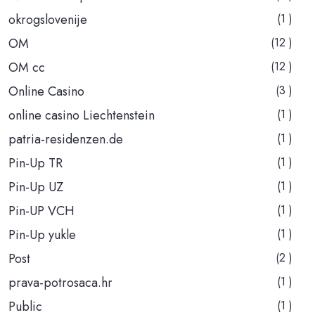
okrogslovenije
(1 )
OM
(12 )
OM cc
(12 )
Online Casino
(3 )
online casino Liechtenstein
(1 )
patria-residenzen.de
(1 )
Pin-Up TR
(1 )
Pin-Up UZ
(1 )
Pin-UP VCH
(1 )
Pin-Up yukle
(1 )
Post
(2 )
prava-potrosaca.hr
(1 )
Public
(1 )