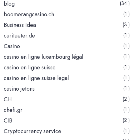
blog
(34 )
boomerangcasino.ch
(1 )
Business Idea
(3 )
caritaeter.de
(1 )
Casino
(1 )
casino en ligne luxembourg légal
(1 )
casino en ligne suisse
(1 )
casino en ligne suisse legal
(1 )
casino jetons
(1 )
CH
(2 )
chefi.gr
(1 )
CIB
(2 )
Cryptocurrency service
(1 )