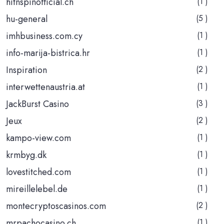
hitnspinofficial.ch
(1 )
hu-general
(5 )
imhbusiness.com.cy
(1 )
info-marija-bistrica.hr
(1 )
Inspiration
(2 )
interwettenaustria.at
(1 )
JackBurst Casino
(3 )
Jeux
(2 )
kampo-view.com
(1 )
krmbyg.dk
(1 )
lovestitched.com
(1 )
mireillelebel.de
(1 )
montecryptoscasinos.com
(2 )
mrpachocasino.ch
(1 )