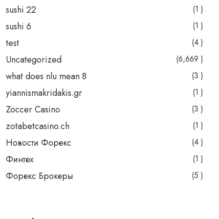
sushi 22
(1 )
sushi 6
(1 )
test
(4 )
Uncategorized
(6,669 )
what does nlu mean 8
(3 )
yiannismakridakis.gr
(1 )
Zoccer Casino
(3 )
zotabetcasino.ch
(1 )
Новости Форекс
(4 )
Финтех
(1 )
Форекс Брокеры
(5 )