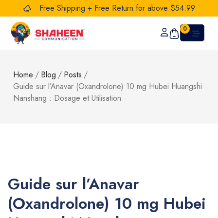
Free Shipping + Free Return for above $54.99
0
Home
/
Blog
/
Posts
/
Guide sur l’Anavar (Oxandrolone) 10 mg Hubei Huangshi
Nanshang : Dosage et Utilisation
Guide sur l’Anavar
(Oxandrolone) 10 mg Hubei