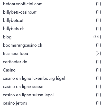
betonredofficial.com
(1 )
billybets-casino.at
(1 )
billybets.at
(1 )
billybets.ch
(1 )
blog
(34 )
boomerangcasino.ch
(1 )
Business Idea
(3 )
caritaeter.de
(1 )
Casino
(1 )
casino en ligne luxembourg légal
(1 )
casino en ligne suisse
(1 )
casino en ligne suisse legal
(1 )
casino jetons
(1 )