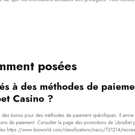
emment posées
 liés à des méthodes de paieme
bet Casino ?
des bonus pour des méthodes de paiement spécifiques. Il arrive
ptions de paiement. Consulter la page des promotions de LibraBet p
 des
https://www.ibisworld.com/classifications/naics/721214/recrea