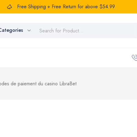
Free Shipping + Free Return for above $54.99
Categories
odes de paiement du casino LibraBet