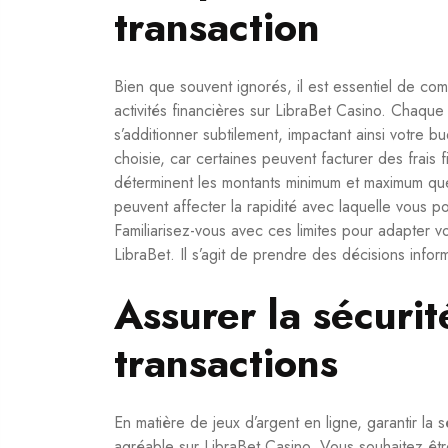
transaction
Bien que souvent ignorés, il est essentiel de com
activités financières sur LibraBet Casino. Chaq
s’additionner subtilement, impactant ainsi votre b
choisie, car certaines peuvent facturer des frais 
déterminent les montants minimum et maximum que
peuvent affecter la rapidité avec laquelle vous 
Familiarisez-vous avec ces limites pour adapter vot
LibraBet. Il s’agit de prendre des décisions info
Assurer la sécurit
transactions
En matière de jeux d’argent en ligne, garantir la 
agréable sur LibraBet Casino. Vous souhaitez êtr