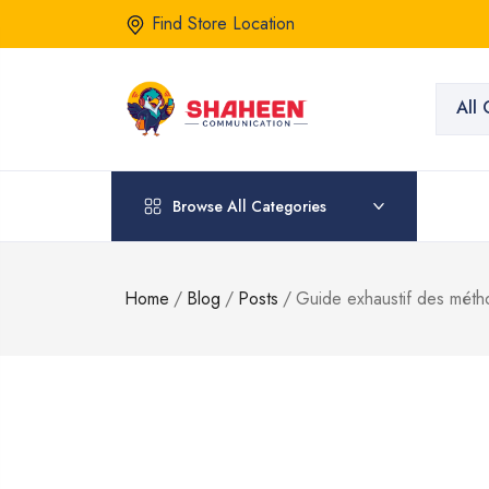
Find Store Location
All 
Browse All Categories
Home
/
Blog
/
Posts
/
Guide exhaustif des méth