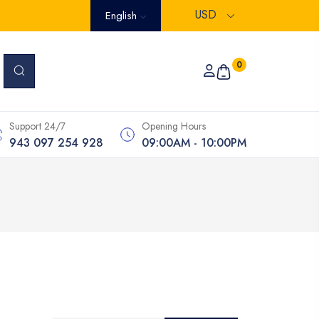
USD
English
0
Support 24/7
Opening Hours
943 097 254 928
09:00AM - 10:00PM