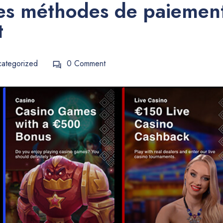
des méthodes de paiemen
t
categorized
0 Comment