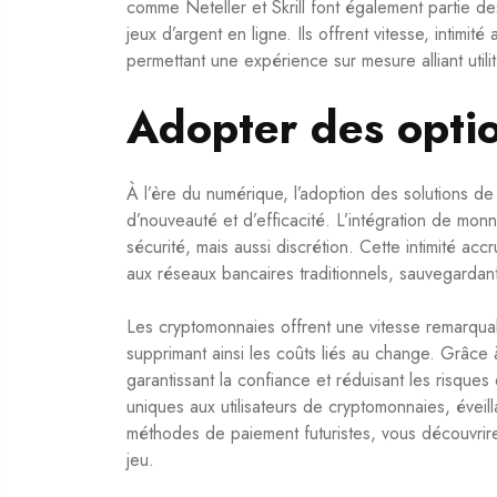
comme Neteller et Skrill font également partie de
jeux d’argent en ligne. Ils offrent vitesse, intim
permettant une expérience sur mesure alliant utili
Adopter des opti
À l’ère du numérique, l’adoption des solutions 
d’nouveauté et d’efficacité. L’intégration de m
sécurité, mais aussi discrétion. Cette intimité acc
aux réseaux bancaires traditionnels, sauvegardant
Les cryptomonnaies offrent une vitesse remarquabl
supprimant ainsi les coûts liés au change. Grâce à
garantissant la confiance et réduisant les risqu
uniques aux utilisateurs de cryptomonnaies, éveilla
méthodes de paiement futuristes, vous découvrir
jeu.