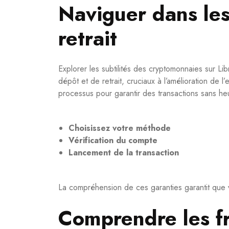
Naviguer dans les
retrait
Explorer les subtilités des cryptomonnaies sur Li
dépôt et de retrait, cruciaux à l’amélioration de l
processus pour garantir des transactions sans heu
Choisissez votre méthode
Vérification du compte
Lancement de la transaction
La compréhension de ces garanties garantit que v
Comprendre les fra