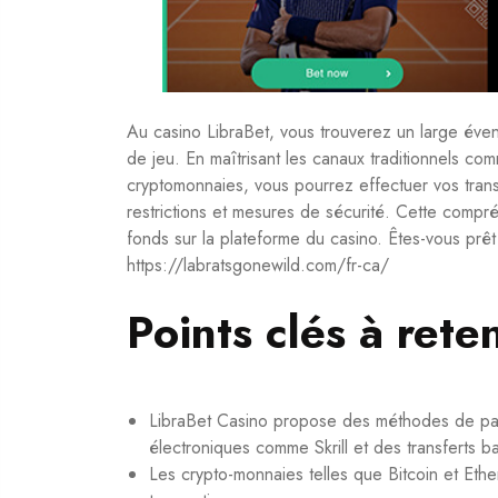
Au casino LibraBet, vous trouverez un large éve
de jeu. En maîtrisant les canaux traditionnels c
cryptomonnaies, vous pourrez effectuer vos tra
restrictions et mesures de sécurité. Cette compré
fonds sur la plateforme du casino. Êtes-vous prê
https://labratsgonewild.com/fr-ca/
Points clés à reten
LibraBet Casino propose des méthodes de paie
électroniques comme Skrill et des transferts b
Les crypto-monnaies telles que Bitcoin et Ethe