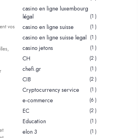
casino en ligne luxembourg
légal
(1 )
ment vos
casino en ligne suisse
(1 )
casino en ligne suisse legal
(1 )
casino jetons
(1 )
lles,
CH
(2 )
chefi.gr
(1 )
r
CIB
(2 )
Cryptocurrency service
(1 )
e-commerce
(6 )
EC
(2 )
Education
(1 )
et
elon 3
(1 )
nt