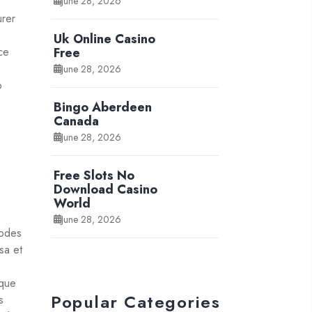
June 28, 2026
urer
Uk Online Casino
ce
Free
June 28, 2026
o
Bingo Aberdeen
Canada
June 28, 2026
Free Slots No
Download Casino
World
June 28, 2026
hodes
sa et
 que
Popular Categories
s