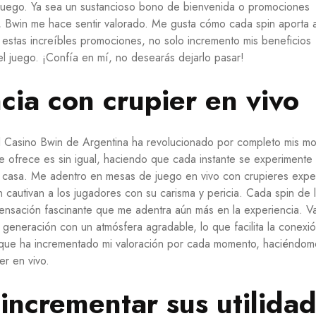
juego. Ya sea un sustancioso bono de bienvenida o promociones
, Bwin me hace sentir valorado. Me gusta cómo cada spin aporta 
r estas increíbles promociones, no solo incremento mis beneficios
l juego. ¡Confía en mí, no desearás dejarlo pasar!
cia con crupier en vivo
el Casino Bwin de Argentina ha revolucionado por completo mis m
e ofrece es sin igual, haciendo que cada instante se experiment
mi casa. Me adentro en mesas de juego en vivo con crupieres expe
 cautivan a los jugadores con su carisma y pericia. Cada spin de 
sensación fascinante que me adentra aún más en la experiencia. Va
a generación con un atmósfera agradable, lo que facilita la conexi
la que ha incrementado mi valoración por cada momento, haciéndom
er en vivo.
incrementar sus utilida