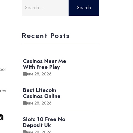
Search
for:
Recent Posts
Casinos Near Me
With Free Play
por
June 28, 2026
Best Litecoin
res.
Casinos Online
June 28, 2026
a
Slots 10 Free No
Deposit Uk
June 28, 2026