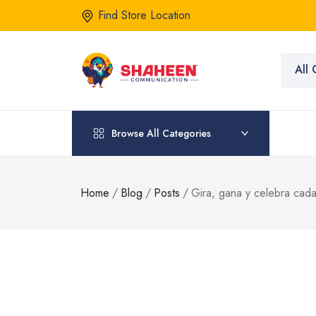
Find Store Location
All 
Browse All Categories
Home
/
Blog
/
Posts
/
Gira, gana y celebra cad