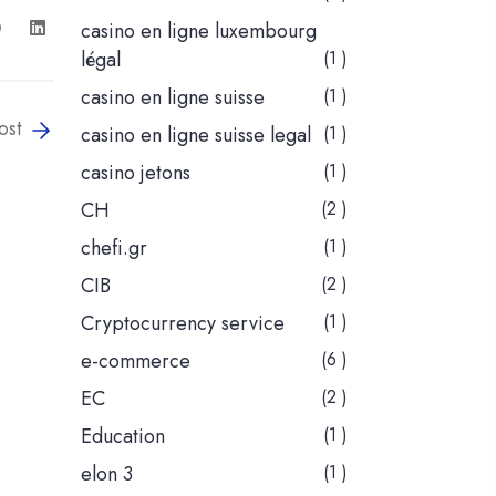
casino en ligne luxembourg
légal
(1 )
casino en ligne suisse
(1 )
ost
casino en ligne suisse legal
(1 )
casino jetons
(1 )
CH
(2 )
chefi.gr
(1 )
CIB
(2 )
Cryptocurrency service
(1 )
e-commerce
(6 )
EC
(2 )
Education
(1 )
elon 3
(1 )