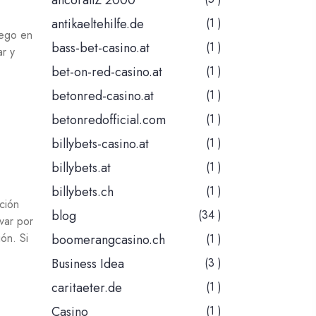
ancorallZ 2000
antikaeltehilfe.de
(1 )
uego en
bass-bet-casino.at
(1 )
ar y
bet-on-red-casino.at
(1 )
betonred-casino.at
(1 )
betonredofficial.com
(1 )
billybets-casino.at
(1 )
billybets.at
(1 )
billybets.ch
(1 )
ción
blog
(34 )
var por
ón. Si
boomerangcasino.ch
(1 )
Business Idea
(3 )
caritaeter.de
(1 )
Casino
(1 )