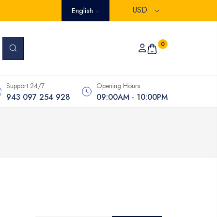
USD
English
0
Support 24/7
Opening Hours
943 097 254 928
09:00AM - 10:00PM