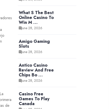
What S The Best
Online Casino To
ovadores
Win M …
June 28, 2026
ea
rjo
Amigo Gaming
én
Slots
June 28, 2026
Antico Casino
Review And Free
Chips Bo …
June 28, 2026
Casino Free
La
Games To Play
primera
Canada
tas de