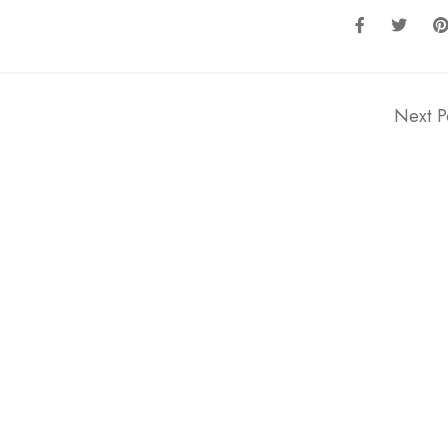
Next P