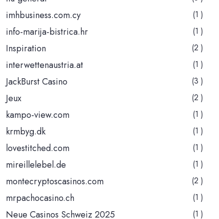
imhbusiness.com.cy
(1 )
info-marija-bistrica.hr
(1 )
Inspiration
(2 )
interwettenaustria.at
(1 )
JackBurst Casino
(3 )
Jeux
(2 )
kampo-view.com
(1 )
krmbyg.dk
(1 )
lovestitched.com
(1 )
mireillelebel.de
(1 )
montecryptoscasinos.com
(2 )
mrpachocasino.ch
(1 )
Neue Casinos Schweiz 2025
(1 )