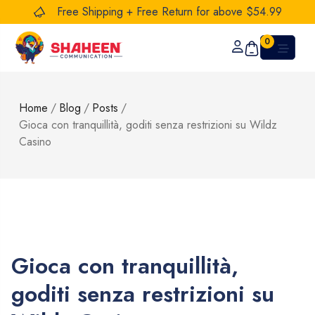
Free Shipping + Free Return for above $54.99
0
Home
/
Blog
/
Posts
/
Gioca con tranquillità, goditi senza restrizioni su Wildz
Casino
Gioca con tranquillità,
goditi senza restrizioni su