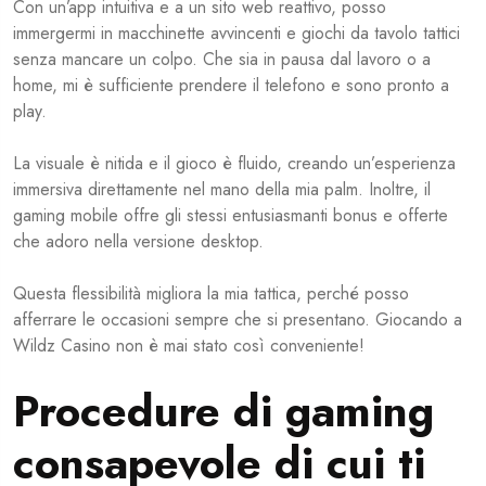
Con un’app intuitiva e a un sito web reattivo, posso
immergermi in macchinette avvincenti e giochi da tavolo tattici
senza mancare un colpo. Che sia in pausa dal lavoro o a
home, mi è sufficiente prendere il telefono e sono pronto a
play.
La visuale è nitida e il gioco è fluido, creando un’esperienza
immersiva direttamente nel mano della mia palm. Inoltre, il
gaming mobile offre gli stessi entusiasmanti bonus e offerte
che adoro nella versione desktop.
Questa flessibilità migliora la mia tattica, perché posso
afferrare le occasioni sempre che si presentano. Giocando a
Wildz Casino non è mai stato così conveniente!
Procedure di gaming
consapevole di cui ti