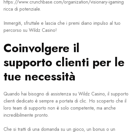
https://www.crunchbase.com/organization/visionary-igaming
ricca di potenziale.
Immergiti, sfruttale e lascia che i premi diano impulso al tuo
percorso su Wildz Casino!
Coinvolgere il
supporto clienti per le
tue necessità
Quando hai bisogno di assistenza su Wildz Casino, il supporto
clienti dedicato è sempre a portata di clic. Ho scoperto che il
loro team di supporto non è solo competente, ma anche
incredibilmente pronto.
Che si tratti di una domanda su un gioco, un bonus o un