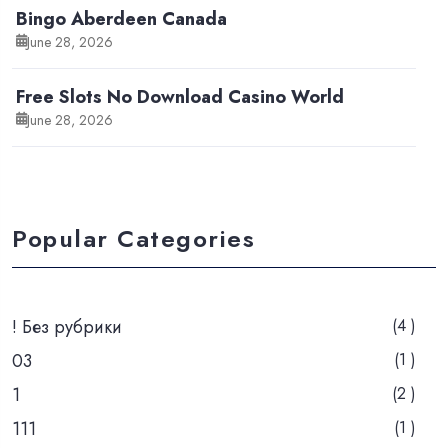
Bingo Aberdeen Canada
June 28, 2026
Free Slots No Download Casino World
June 28, 2026
Popular Categories
! Без рубрики
(4 )
03
(1 )
1
(2 )
111
(1 )