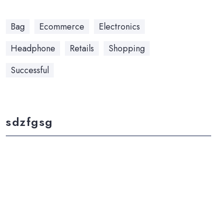
Bag
Ecommerce
Electronics
Headphone
Retails
Shopping
Successful
sdzfgsg