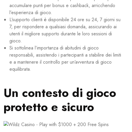
accumulare punti per bonus e cashback, arricchendo
l’esperienza di gioco.
L’supporto clienti è disponibile 24 ore su 24, 7 giorni su
7, per rispondere a qualsiasi domanda, assicurando ai
utenti il migliore supporto durante le loro sessioni di
gioco.
Si sottolinea l’importanza di abitudini di gioco
responsabili, assistendo i partecipanti a stabilire dei limiti
e a mantenere il controllo per un’avventura di gioco
equilibrata.
Un contesto di gioco
protetto e sicuro