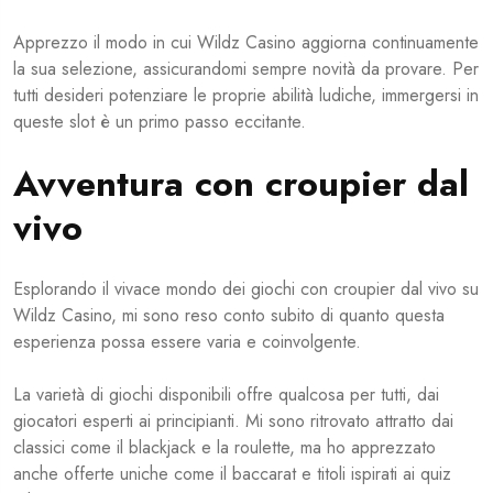
Apprezzo il modo in cui Wildz Casino aggiorna continuamente
la sua selezione, assicurandomi sempre novità da provare. Per
tutti desideri potenziare le proprie abilità ludiche, immergersi in
queste slot è un primo passo eccitante.
Avventura con croupier dal
vivo
Esplorando il vivace mondo dei giochi con croupier dal vivo su
Wildz Casino, mi sono reso conto subito di quanto questa
esperienza possa essere varia e coinvolgente.
La varietà di giochi disponibili offre qualcosa per tutti, dai
giocatori esperti ai principianti. Mi sono ritrovato attratto dai
classici come il blackjack e la roulette, ma ho apprezzato
anche offerte uniche come il baccarat e titoli ispirati ai quiz