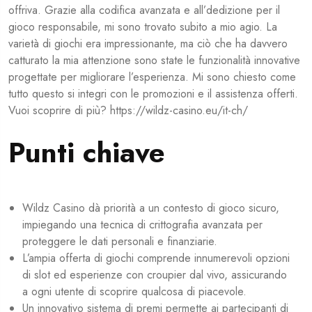
offriva. Grazie alla codifica avanzata e all’dedizione per il
gioco responsabile, mi sono trovato subito a mio agio. La
varietà di giochi era impressionante, ma ciò che ha davvero
catturato la mia attenzione sono state le funzionalità innovative
progettate per migliorare l’esperienza. Mi sono chiesto come
tutto questo si integri con le promozioni e il assistenza offerti.
Vuoi scoprire di più?
https://wildz-casino.eu/it-ch/
Punti chiave
Wildz Casino dà priorità a un contesto di gioco sicuro,
impiegando una tecnica di crittografia avanzata per
proteggere le dati personali e finanziarie.
L’ampia offerta di giochi comprende innumerevoli opzioni
di slot ed esperienze con croupier dal vivo, assicurando
a ogni utente di scoprire qualcosa di piacevole.
Un innovativo sistema di premi permette ai partecipanti di