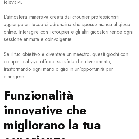
televisivi.
L’atmosfera immersiva creata dai croupier professionisti
aggiunge un tocco di adrenalina che spesso manca al gioco
online. Interagire con i croupier e gli altri giocatori rende ogni
sessione animata e coinvolgente.
Se il tuo obiettivo è diventare un maestro, questi giochi con
croupier dal vivo offrono sia sfida che divertimento,
trasformando ogni mano o giro in un’opportunità per
emergere.
Funzionalità
innovative che
migliorano la tua