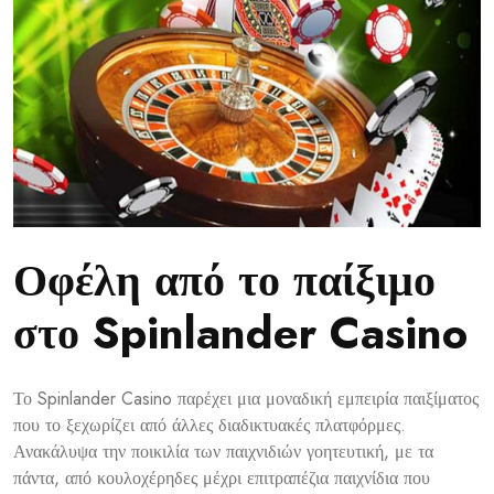
Οφέλη από το παίξιμο
στο Spinlander Casino
Το Spinlander Casino παρέχει μια μοναδική εμπειρία παιξίματος
που το ξεχωρίζει από άλλες διαδικτυακές πλατφόρμες.
Ανακάλυψα την ποικιλία των παιχνιδιών γοητευτική, με τα
πάντα, από κουλοχέρηδες μέχρι επιτραπέζια παιχνίδια που