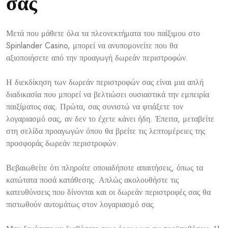
σας
Μετά που μάθετε όλα τα πλεονεκτήματα του παίξιμου στο
Spinlander Casino, μπορεί να ανυπομονείτε που θα
αξιοποιήσετε από την προαγωγή δωρεάν περιστροφών.
Η διεκδίκηση των δωρεάν περιστροφών σας είναι μια απλή
διαδικασία που μπορεί να βελτιώσει ουσιαστικά την εμπειρία
παιξίματος σας. Πρώτα, σας συνιστώ να φτιάξετε τον
λογαριασμό σας, αν δεν το έχετε κάνει ήδη. Έπειτα, μεταβείτε
στη σελίδα προαγωγών όπου θα βρείτε τις λεπτομέρειες της
προσφοράς δωρεάν περιστροφών.
Βεβαιωθείτε ότι πληροίτε οποιαδήποτε απαιτήσεις, όπως τα
κατώτατα ποσά κατάθεσης. Απλώς ακολουθήστε τις
κατευθύνσεις που δίνονται και οι δωρεάν περιστροφές σας θα
πιστωθούν αυτομάτως στον λογαριασμό σας.