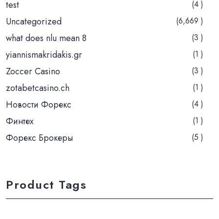
test
(4 )
Uncategorized
(6,669 )
what does nlu mean 8
(3 )
yiannismakridakis.gr
(1 )
Zoccer Casino
(3 )
zotabetcasino.ch
(1 )
Новости Форекс
(4 )
Финтех
(1 )
Форекс Брокеры
(5 )
Product Tags