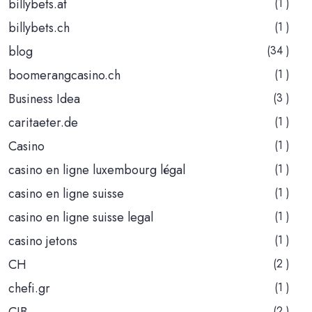
billybets.at
(1 )
billybets.ch
(1 )
blog
(34 )
boomerangcasino.ch
(1 )
Business Idea
(3 )
caritaeter.de
(1 )
Casino
(1 )
casino en ligne luxembourg légal
(1 )
casino en ligne suisse
(1 )
casino en ligne suisse legal
(1 )
casino jetons
(1 )
CH
(2 )
chefi.gr
(1 )
(2 )