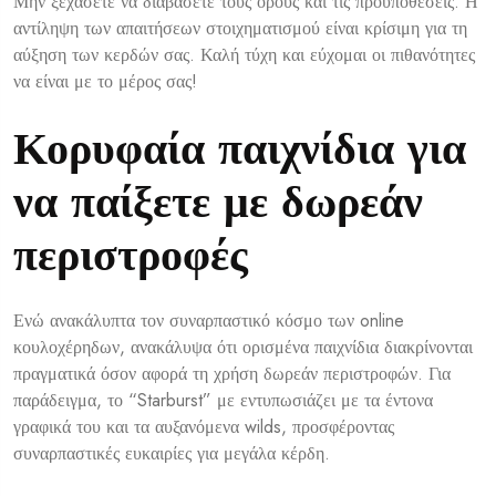
Μην ξεχάσετε να διαβάσετε τους όρους και τις προϋποθέσεις. Η
αντίληψη των απαιτήσεων στοιχηματισμού είναι κρίσιμη για τη
αύξηση των κερδών σας. Καλή τύχη και εύχομαι οι πιθανότητες
να είναι με το μέρος σας!
Κορυφαία παιχνίδια για
να παίξετε με δωρεάν
περιστροφές
Ενώ ανακάλυπτα τον συναρπαστικό κόσμο των online
κουλοχέρηδων, ανακάλυψα ότι ορισμένα παιχνίδια διακρίνονται
πραγματικά όσον αφορά τη χρήση δωρεάν περιστροφών. Για
παράδειγμα, το “Starburst” με εντυπωσιάζει με τα έντονα
γραφικά του και τα αυξανόμενα wilds, προσφέροντας
συναρπαστικές ευκαιρίες για μεγάλα κέρδη.