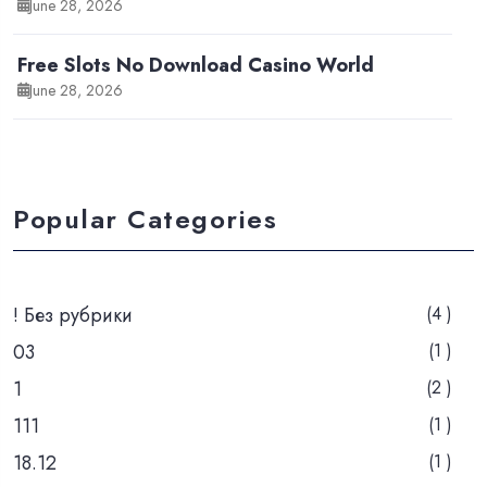
June 28, 2026
Free Slots No Download Casino World
June 28, 2026
Popular Categories
! Без рубрики
(4 )
03
(1 )
1
(2 )
111
(1 )
18.12
(1 )