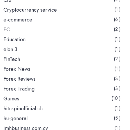
CIB
Cryptocurrency service
(1 )
e-commerce
(6 )
EC
(2 )
Education
(1 )
elon 3
(1 )
FinTech
(2 )
Forex News
(1 )
Forex Reviews
(3 )
Forex Trading
(3 )
Games
(10 )
hitnspinofficial.ch
(1 )
hu-general
(5 )
imhbusiness.com.cy
(1 )