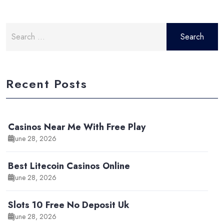
Search
for:
Recent Posts
Casinos Near Me With Free Play
June 28, 2026
Best Litecoin Casinos Online
June 28, 2026
Slots 10 Free No Deposit Uk
June 28, 2026