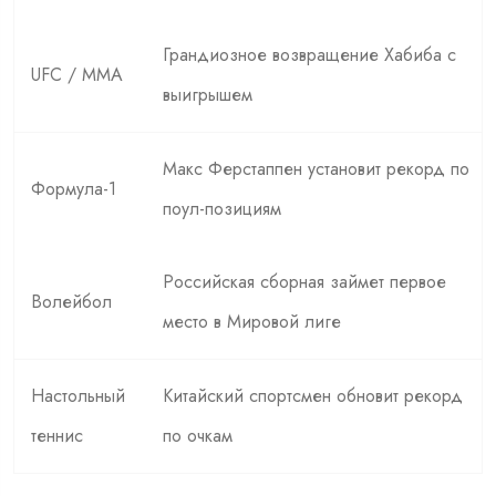
Грандиозное возвращение Хабиба с
UFC / MMA
выигрышем
Макс Ферстаппен установит рекорд по
Формула-1
поул-позициям
Российская сборная займет первое
Волейбол
место в Мировой лиге
Настольный
Китайский спортсмен обновит рекорд
теннис
по очкам