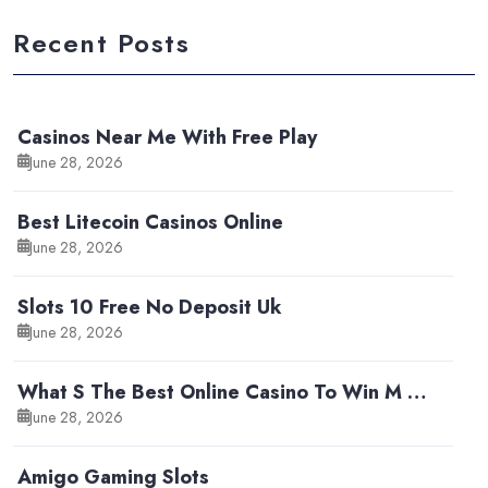
Recent Posts
Casinos Near Me With Free Play
June 28, 2026
Best Litecoin Casinos Online
June 28, 2026
Slots 10 Free No Deposit Uk
June 28, 2026
What S The Best Online Casino To Win M …
June 28, 2026
Amigo Gaming Slots