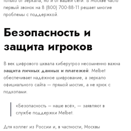
только от зеркала, но и от вашей сети. В Москве часто
первый звонок на 8 (800) 700-88-11 решает многие
проблемы с поддержкой.
Безопасность и
защита игроков
В век цифрового шквала киберугроз несомненно важна
защита личных данных и платежей
. Melbet
обеспечивает надёжное шифрование, а зеркало
официального сайта — прямой мостик, а не крюк с
подкопами.
«Безопасность – наше всё», — заявляют в
службе поддержки Melbet.
Для коллег из России и, в частности, Москвы