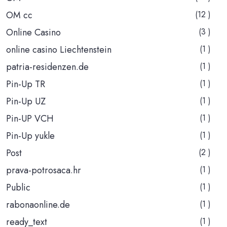
OM cc
(12 )
Online Casino
(3 )
online casino Liechtenstein
(1 )
patria-residenzen.de
(1 )
Pin-Up TR
(1 )
Pin-Up UZ
(1 )
Pin-UP VCH
(1 )
Pin-Up yukle
(1 )
Post
(2 )
prava-potrosaca.hr
(1 )
Public
(1 )
rabonaonline.de
(1 )
ready_text
(1 )