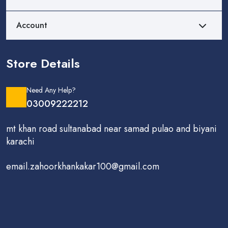
Account
Store Details
Need Any Help?
03009222212
mt khan road sultanabad near samad pulao and biyani
karachi
email.zahoorkhankakar100@gmail.com