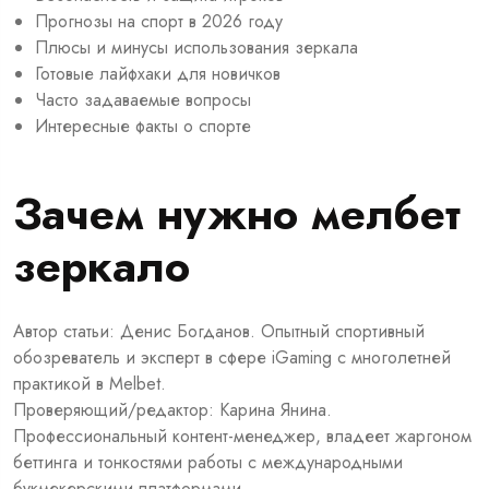
Прогнозы на спорт в 2026 году
Плюсы и минусы использования зеркала
Готовые лайфхаки для новичков
Часто задаваемые вопросы
Интересные факты о спорте
Зачем нужно мелбет
зеркало
Автор статьи:
Денис Богданов
. Опытный спортивный
обозреватель и эксперт в сфере iGaming с многолетней
практикой в Melbet.
Проверяющий/редактор:
Карина Янина
.
Профессиональный контент-менеджер, владеет жаргоном
беттинга и тонкостями работы с международными
букмекерскими платформами.