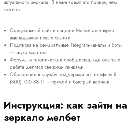
актуального зеркала. В наше время это проще, чем
кажется:
Официальный сайт и соцсети Melbet регулярно
выкладывают новые ссылки.
Подписка на официальные Telegram-каналы и боты
— штука маст-хэв.
Форумы и тематические сообщества, где опытные
ребята делятся свежими линками.
Обращение в службу поддержки по телефону 8
(800) 700-88-11 – прямой и быстрый вариант.
Инструкция: как зайти на
зеркало мелбет