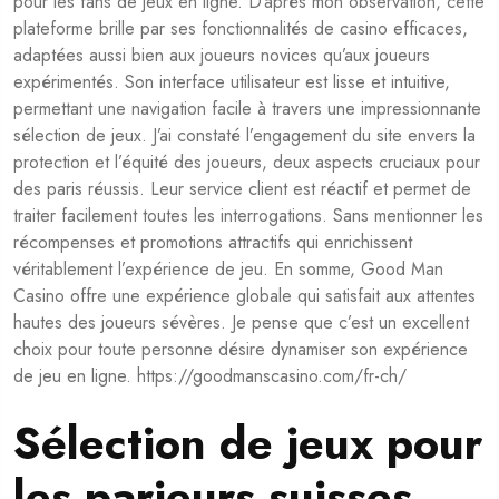
pour les fans de jeux en ligne. D’après mon observation, cette
plateforme brille par ses fonctionnalités de casino efficaces,
adaptées aussi bien aux joueurs novices qu’aux joueurs
expérimentés. Son interface utilisateur est lisse et intuitive,
permettant une navigation facile à travers une impressionnante
sélection de jeux. J’ai constaté l’engagement du site envers la
protection et l’équité des joueurs, deux aspects cruciaux pour
des paris réussis. Leur service client est réactif et permet de
traiter facilement toutes les interrogations. Sans mentionner les
récompenses et promotions attractifs qui enrichissent
véritablement l’expérience de jeu. En somme, Good Man
Casino offre une expérience globale qui satisfait aux attentes
hautes des joueurs sévères. Je pense que c’est un excellent
choix pour toute personne désire dynamiser son expérience
de jeu en ligne.
https://goodmanscasino.com/fr-ch/
Sélection de jeux pour
les parieurs suisses