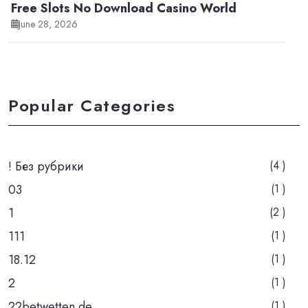
Free Slots No Download Casino World
June 28, 2026
Popular Categories
! Без рубрики
(4 )
03
(1 )
1
(2 )
111
(1 )
18.12
(1 )
2
(1 )
22betwetten.de
(1 )