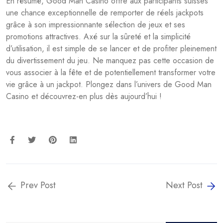
En résumé, Good Man Casino offre aux participants suisses
une chance exceptionnelle de remporter de réels jackpots
grâce à son impressionnante sélection de jeux et ses
promotions attractives. Axé sur la sûreté et la simplicité
d’utilisation, il est simple de se lancer et de profiter pleinement
du divertissement du jeu. Ne manquez pas cette occasion de
vous associer à la fête et de potentiellement transformer votre
vie grâce à un jackpot. Plongez dans l’univers de Good Man
Casino et découvrez-en plus dès aujourd’hui !
Prev Post
Next Post