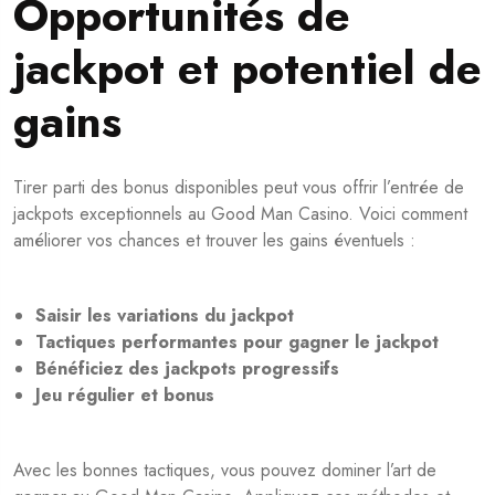
Opportunités de
jackpot et potentiel de
gains
Tirer parti des bonus disponibles peut vous offrir l’entrée de
jackpots exceptionnels au Good Man Casino. Voici comment
améliorer vos chances et trouver les gains éventuels :
Saisir les variations du jackpot
Tactiques performantes pour gagner le jackpot
Bénéficiez des jackpots progressifs
Jeu régulier et bonus
Avec les bonnes tactiques, vous pouvez dominer l’art de