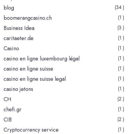
blog
(34 )
boomerangcasino.ch
(1 )
Business Idea
(3 )
caritaeter.de
(1 )
Casino
(1 )
casino en ligne luxembourg légal
(1 )
casino en ligne suisse
(1 )
casino en ligne suisse legal
(1 )
casino jetons
(1 )
CH
(2 )
chefi.gr
(1 )
CIB
(2 )
Cryptocurrency service
(1 )