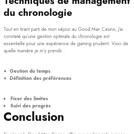
Techniques de management
du chronologie
Tout en tirant parti de mon séjour au Good Man Casino, j’ai
constaté qu’une gestion optimale du chronologie est
essentielle pour une expérience de gaming prudent. Voici de
quelle manière je m’y prends :
Gestion du temps
Définition des préférences
Fixer des limites
Suivi des progrès
Conclusion