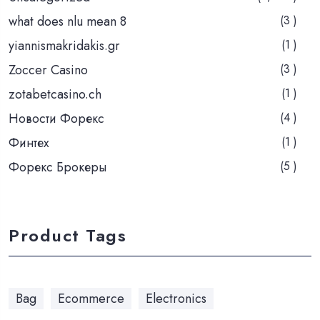
what does nlu mean 8
(3 )
yiannismakridakis.gr
(1 )
Zoccer Casino
(3 )
zotabetcasino.ch
(1 )
Новости Форекс
(4 )
Финтех
(1 )
Форекс Брокеры
(5 )
Product Tags
Bag
Ecommerce
Electronics