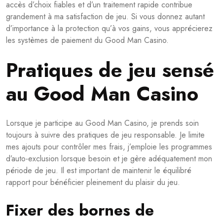
accès d’choix fiables et d’un traitement rapide contribue
grandement à ma satisfaction de jeu. Si vous donnez autant
d’importance à la protection qu’à vos gains, vous apprécierez
les systèmes de paiement du Good Man Casino.
Pratiques de jeu sensé
au Good Man Casino
Lorsque je participe au Good Man Casino, je prends soin
toujours à suivre des pratiques de jeu responsable. Je limite
mes ajouts pour contrôler mes frais, j’emploie les programmes
d’auto-exclusion lorsque besoin et je gère adéquatement mon
période de jeu. Il est important de maintenir le équilibré
rapport pour bénéficier pleinement du plaisir du jeu.
Fixer des bornes de