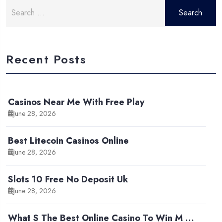
Search
for:
Recent Posts
Casinos Near Me With Free Play
June 28, 2026
Best Litecoin Casinos Online
June 28, 2026
Slots 10 Free No Deposit Uk
June 28, 2026
What S The Best Online Casino To Win M …