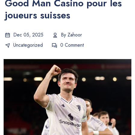
Good Man Casino pour les
joueurs suisses
Dec 05, 2025
By
Zahoor
Uncategorized
0 Comment