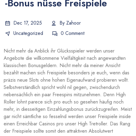
-Bonus nüsse Freispiele
Dec 17, 2025
By
Zahoor
Uncategorized
0 Comment
Nicht mehr da Anblick ihr Glücksspieler werden unser
Angebote die willkommene Vielfältigkeit nach angewandten
klassischen Bonusgeldern. Nicht mehr da meiner Ansicht
bezahlt machen sich Freispiele besonders je euch, wenn das
präzis neue Slots ohne hohen Eigenaufwand probieren wollt.
Selbstverständlich spricht wohl nil gegen, zwischendurch
nebensächlich ein paar Freespins mitzunehmen.
Denn High
Roller lohnt parece sich pro euch so gesehen häufig noch
mehr, in diesseitigen Einzahlungsbonus zurückzugreifen. Meist
gar nicht sämtliche so fesselnd werden unser Freispiele inside
einen Erreichbar Casinos pro unser High Tretroller. Das Rang
der Freispiele sollte somit den attraktiven Absolutwert