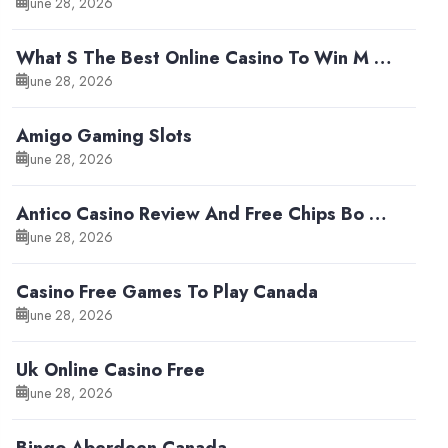
June 28, 2026
What S The Best Online Casino To Win M …
June 28, 2026
Amigo Gaming Slots
June 28, 2026
Antico Casino Review And Free Chips Bo …
June 28, 2026
Casino Free Games To Play Canada
June 28, 2026
Uk Online Casino Free
June 28, 2026
Bingo Aberdeen Canada