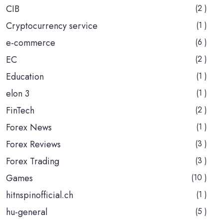
CIB
(2 )
Cryptocurrency service
(1 )
e-commerce
(6 )
EC
(2 )
Education
(1 )
elon 3
(1 )
FinTech
(2 )
Forex News
(1 )
Forex Reviews
(3 )
Forex Trading
(3 )
Games
(10 )
hitnspinofficial.ch
(1 )
hu-general
(5 )