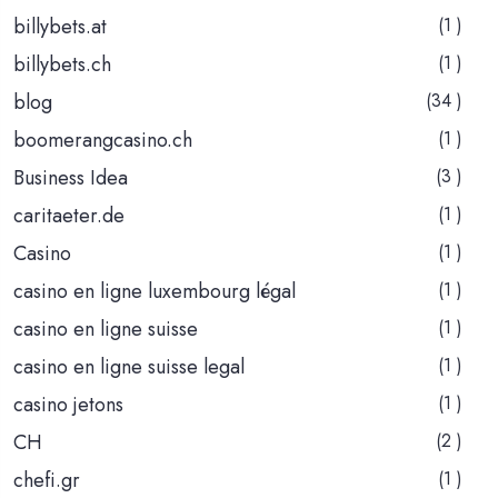
billybets.at
(1 )
billybets.ch
(1 )
blog
(34 )
boomerangcasino.ch
(1 )
Business Idea
(3 )
caritaeter.de
(1 )
Casino
(1 )
casino en ligne luxembourg légal
(1 )
casino en ligne suisse
(1 )
casino en ligne suisse legal
(1 )
casino jetons
(1 )
CH
(2 )
chefi.gr
(1 )