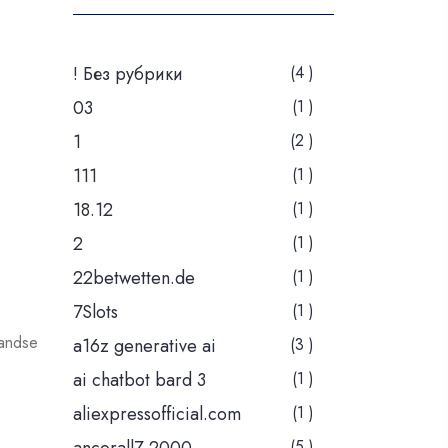
! Без рубрики
(4 )
03
(1 )
1
(2 )
111
(1 )
18.12
(1 )
2
(1 )
22betwetten.de
(1 )
7Slots
(1 )
landse
a16z generative ai
(3 )
ai chatbot bard 3
(1 )
aliexpressofficial.com
(1 )
(5 )