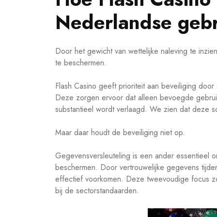
Nederlandse gebr
Door het gewicht van wettelijke naleving te inz
te beschermen.
Flash Casino geeft prioriteit aan beveiliging doo
Deze zorgen ervoor dat alleen bevoegde gebruik
substantieel wordt verlaagd. We zien dat deze so
Maar daar houdt de beveiliging niet op.
Gegevensversleuteling is een ander essentieel o
beschermen. Door vertrouwelijke gegevens tijdens
effectief voorkomen. Deze tweevoudige focus zorg
bij de sectorstandaarden.