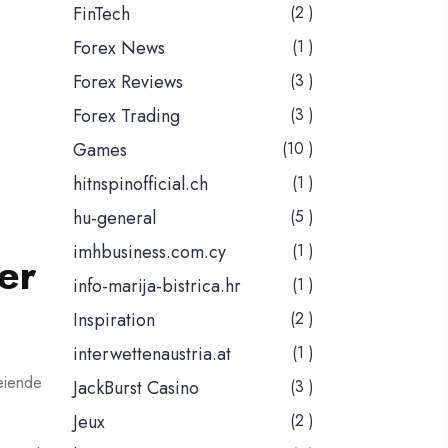
FinTech
(2 )
Forex News
(1 )
Forex Reviews
(3 )
Forex Trading
(3 )
Games
(10 )
hitnspinofficial.ch
(1 )
hu-general
(5 )
imhbusiness.com.cy
(1 )
er
info-marija-bistrica.hr
(1 )
Inspiration
(2 )
interwettenaustria.at
(1 )
oeiende
JackBurst Casino
(3 )
Jeux
(2 )