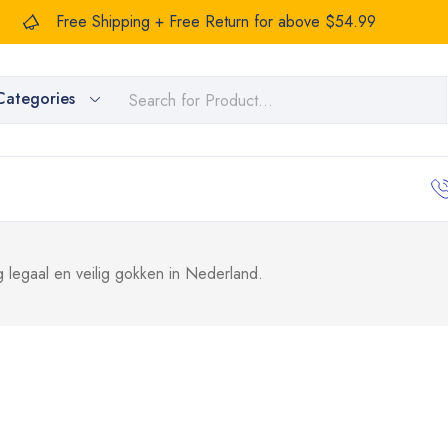
Free Shipping + Free Return for above $54.99
Categories
g legaal en veilig gokken in Nederland.