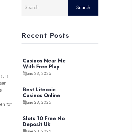
Search
for:
Recent Posts
Casinos Near Me
With Free Play
June 28, 2026
s, is
 aan
Best Litecoin
de
Casinos Online
June 28, 2026
en tot
Slots 10 Free No
Deposit Uk
June 28, 2026