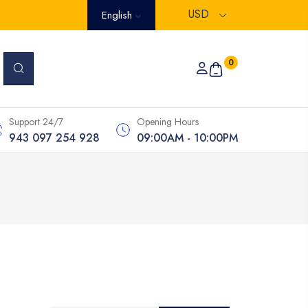
USD
English
0
Support 24/7
Opening Hours
943 097 254 928
09:00AM - 10:00PM