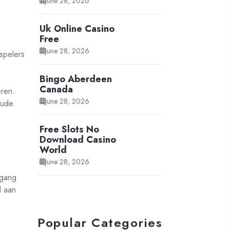
June 28, 2026
Uk Online Casino
Free
June 28, 2026
spelers
Bingo Aberdeen
Canada
eren.
June 28, 2026
aude
Free Slots No
Download Casino
World
June 28, 2026
egang
l aan
Popular Categories