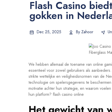
Flash Casino biedt
gokken in Nederl
Dec 25, 2025
By
Zahoor
Un
We hebben allemaal de toename van online gamin
essentieel voor zowel gebruikers als aanbieders.
strikte wettelijke en veiligheidsnormen van de 
technologie om spelersgegevens te beschermen en
motivatie achter hun strategie, en waarom voele
hun platform?
flash casino online
Het gewicht van w