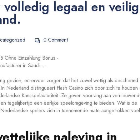
 volledig legaal en veilig
and.
categorized
0 Comment
g gezien, en ervoor zorgen dat het zowel wettig als beschermd i
 In Nederland distingueert Flash Casino zich door zich te houden
Nederlandse Kansspelautoriteit. Ze geven voorrang aan vernieuwen
 tegelijkertijd een eerlijke speelomgeving te bieden. Wat is de
n Nederlandse spelers zich in toenemende mate aangetrokken voel
ettelijke naleving in