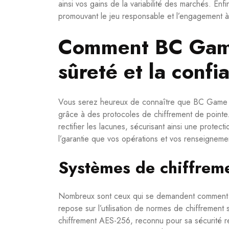
ainsi vos gains de la variabilité des marchés. Enf
promouvant le jeu responsable et l’engagement à 
Comment BC Game 
sûreté et la confi
Vous serez heureux de connaître que BC Game Cas
grâce à des protocoles de chiffrement de pointe. D
rectifier les lacunes, sécurisant ainsi une prote
l’garantie que vos opérations et vos renseignem
Systèmes de chiffrem
Nombreux sont ceux qui se demandent comment B
repose sur l’utilisation de normes de chiffrement
chiffrement AES-256, reconnu pour sa sécurité ren