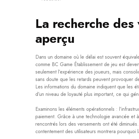
La recherche des 
aperçu
Dans un domaine où le délai est souvent équivalen
comme BC Game Établissement de jeu est devenu
seulement l’expérience des joueurs, mais consolide
sans doute que les retards peuvent provoquer de l’i
Les informations du domaine indiquent que les éta
d’un niveau de loyauté plus important, ce qui gén
Examinons les éléments opérationnels : l’infras
paiement. Grâce à une technologie avancée et à 
rencontrés lors des versements ont été diminués. L
contentement des utilisateurs montrera pourquoi la 