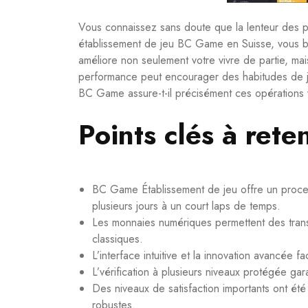
Vous connaissez sans doute que la lenteur des p
établissement de jeu BC Game en Suisse, vous bén
améliore non seulement votre vivre de partie, mais 
performance peut encourager des habitudes de j
BC Game assure-t-il précisément ces opérations
Points clés à reten
BC Game Établissement de jeu offre un proces
plusieurs jours à un court laps de temps.
Les monnaies numériques permettent des transa
classiques.
L’interface intuitive et la innovation avancée fac
L’vérification à plusieurs niveaux protégée gar
Des niveaux de satisfaction importants ont été
robustes.