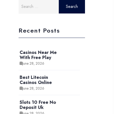
Search
for:
Recent Posts
Casinos Near Me
With Free Play
June 28, 2026
Best Litecoin
Casinos Online
June 28, 2026
Slots 10 Free No
Deposit Uk
June 28, 2026