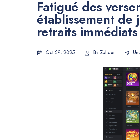
Fatigué des verse
établissement de 
retraits immédiats
Oct 29, 2025
By
Zahoor
Un