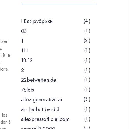
! Без рубрики
(4 )
03
(1 )
1
(2 )
iser
es
111
(1 )
i à la
18.12
(1 )
n
icité
2
(1 )
22betwetten.de
(1 )
7Slots
(1 )
a16z generative ai
(3 )
ai chatbot bard 3
(1 )
 les
aliexpressofficial.com
(1 )
éder à
(5 )
des,