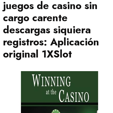
juegos de casino sin
cargo carente
descargas siquiera
registros: Aplicación
original 1XSlot