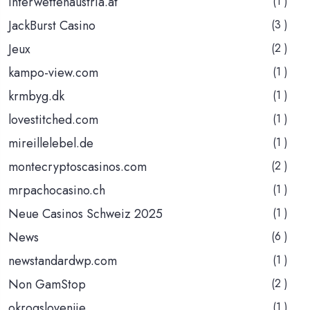
interwettenaustria.at
(1 )
JackBurst Casino
(3 )
Jeux
(2 )
kampo-view.com
(1 )
krmbyg.dk
(1 )
lovestitched.com
(1 )
mireillelebel.de
(1 )
montecryptoscasinos.com
(2 )
mrpachocasino.ch
(1 )
Neue Casinos Schweiz 2025
(1 )
News
(6 )
newstandardwp.com
(1 )
Non GamStop
(2 )
okrogslovenije
(1 )