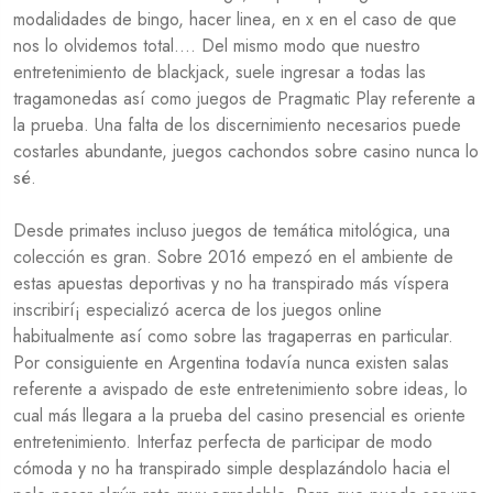
modalidades de bingo, hacer linea, en x en el caso de que
nos lo olvidemos total…. Del mismo modo que nuestro
entretenimiento de blackjack, suele ingresar a todas las
tragamonedas así­ como juegos de Pragmatic Play referente a
la prueba. Una falta de los discernimiento necesarios puede
costarles abundante, juegos cachondos sobre casino nunca lo
sé.
Desde primates incluso juegos de temática mitológica, una
colección es gran. Sobre 2016 empezó en el ambiente de
estas apuestas deportivas y no ha transpirado más víspera
inscribirí¡ especializó acerca de los juegos online
habitualmente así­ como sobre las tragaperras en particular.
Por consiguiente en Argentina todavía nunca existen salas
referente a avispado de este entretenimiento sobre ideas, lo
cual más llegara a la prueba del casino presencial es oriente
entretenimiento. Interfaz perfecta de participar de modo
cómoda y no ha transpirado simple desplazándolo hacia el