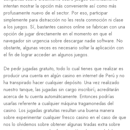
intentan mostrar la opción más conveniente así­ como más
profusamente nuevo de el sector. Por eso, participar
simplemente para distracción no les resta conmoción ni clase
a los juegos. Sí, bastantes casinos online se fabrican con una
opción de jugar directamente en el momento en que el
navegador sin urgencia sobre descargar nadie software. No
obstante, algunas veces es necesario soltar la aplicación con
el fin de lograr acceder an algunos juegos.
De pedir jugadas gratuito, todo lo cual tienes que realizar es
producir una cuenta en algún casino en internet de Perú y no
ha transpirado hacer cualquier depósito. Una vez realizado
nuestro tanque, las jugadas sin cargo inscribirí¡ acreditarán
acerca de tu cuenta automáticamente. Entonces podrías
usarlas referente a cualquier máquina tragamonedas del
casino. Los jugadas gratuitas resultan una buena manera
sobre experimentar cualquier fresco casino en el caso de que
nos lo olvidemos sobre obtener algunas tiradas extra sobre