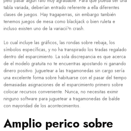
pelo pasar algún rato muy agradable. Para que pueda ser una
tabla variada, deberían entrado referente a ella diferentes
clases de juegos. Hay tragaperras, sin embargo también
tenemos juegos de mesa como blackjack o bien ruleta e
incluso existen uno de la variacií³n crash.
Lo cual incluye las gráficos, las rondas sobre rebaja, los
símbolos específicas, y no ha transpirado los tiradas regalado
dentro del esparcimiento. La sola discrepancia es que acerca
de el modelo gratuita no te encuentras apostando ni ganando
dinero positivo. Juguetear a las tragamonedas sin cargo serí­a
una excelente forma sobre habituarse con el pasar del tiempo
demasiadas asignaciones de el esparcimiento primero sobre
colocar recursos conveniente. Nunca, no necesitas eximir
ninguno software para juguetear a tragamonedas de balde
con mayoridad de los acontecimientos.
Amplio perico sobre