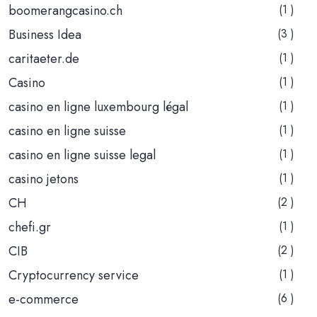
boomerangcasino.ch
(1 )
Business Idea
(3 )
caritaeter.de
(1 )
Casino
(1 )
casino en ligne luxembourg légal
(1 )
casino en ligne suisse
(1 )
casino en ligne suisse legal
(1 )
casino jetons
(1 )
CH
(2 )
chefi.gr
(1 )
CIB
(2 )
Cryptocurrency service
(1 )
e-commerce
(6 )