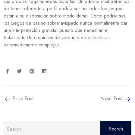
sus propias tragamonedas favoritas. Un adorno cual debemos
de tener referente a perfil podrí­a ser no todos los juegos
están a su disposición sobre modo demo. Como podrí­a ser,
los juegos de casino sobre avispado nunca normalmente dar
una interpretación gratuita, puesto que necesitan el
tratamiento de crupieres de verdad y de estructuras
extremadamente complejas.
Prev Post
Next Post
Search
for: