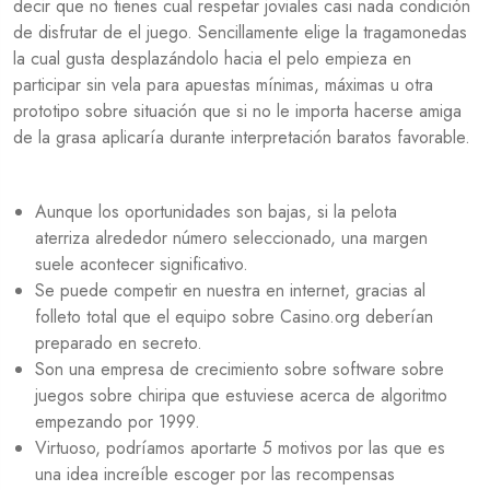
decir que no tienes cual respetar joviales casi nada condición
de disfrutar de el juego. Sencillamente elige la tragamonedas
la cual gusta desplazándolo hacia el pelo empieza en
participar sin vela para apuestas mínimas, máximas u otra
prototipo sobre situación que si no le importa hacerse amiga
de la grasa aplicaría durante interpretación baratos favorable.
Aunque los oportunidades son bajas, si la pelota
aterriza alrededor número seleccionado, una margen
suele acontecer significativo.
Se puede competir en nuestra en internet, gracias al
folleto total que el equipo sobre Casino.org deberían
preparado en secreto.
Son una empresa de crecimiento sobre software sobre
juegos sobre chiripa que estuviese acerca de algoritmo
empezando por 1999.
Virtuoso, podrí­amos aportarte 5 motivos por las que es
una idea increíble escoger por las recompensas