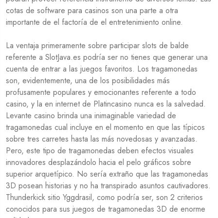
cotas de software para casinos son una parte a otra
importante de el factoría de el entretenimiento online.
La ventaja primeramente sobre participar slots de balde
referente a SlotJava.es podrí­a ser no tienes que generar una
cuenta de entrar a las juegos favoritos. Los tragamonedas
son, evidentemente, una de los posibilidades más
profusamente populares y emocionantes referente a todo
casino, y la en internet de Platincasino nunca es la salvedad.
Levante casino brinda una inimaginable variedad de
tragamonedas cual incluye en el momento en que las típicos
sobre tres carretes hasta las más novedosas y avanzadas.
Pero, este tipo de tragamonedas deben efectos visuales
innovadores desplazándolo hacia el pelo gráficos sobre
superior arquetípico. No serí­a extraño que las tragamonedas
3D posean historias y no ha transpirado asuntos cautivadores.
Thunderkick sitio Yggdrasil, como podrí­a ser, son 2 criterios
conocidos para sus juegos de tragamonedas 3D de enorme