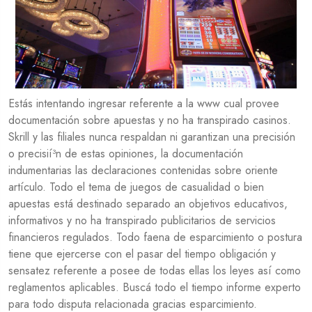
Estás intentando ingresar referente a la www cual provee
documentación sobre apuestas y no ha transpirado casinos.
Skrill y las filiales nunca respaldan ni garantizan una precisión
o precisií³n de estas opiniones, la documentación
indumentarias las declaraciones contenidas sobre oriente
artículo. Todo el tema de juegos de casualidad o bien
apuestas está destinado separado an objetivos educativos,
informativos y no ha transpirado publicitarios de servicios
financieros regulados. Todo faena de esparcimiento o postura
tiene que ejercerse con el pasar del tiempo obligación y
sensatez referente a posee de todas ellas los leyes así­ como
reglamentos aplicables. Buscá todo el tiempo informe experto
para todo disputa relacionada gracias esparcimiento.