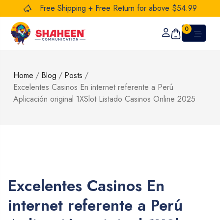
Free Shipping + Free Return for above $54.99
0
Home
/
Blog
/
Posts
/
Excelentes Casinos En internet referente a Perú
Aplicación original 1XSlot Listado Casinos Online 2025
Excelentes Casinos En
internet referente a Perú