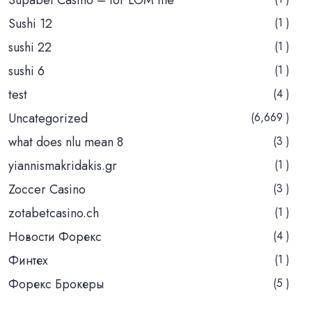
Sushi 12
(1 )
sushi 22
(1 )
sushi 6
(1 )
test
(4 )
Uncategorized
(6,669 )
what does nlu mean 8
(3 )
yiannismakridakis.gr
(1 )
Zoccer Casino
(3 )
zotabetcasino.ch
(1 )
Новости Форекс
(4 )
Финтех
(1 )
Форекс Брокеры
(5 )