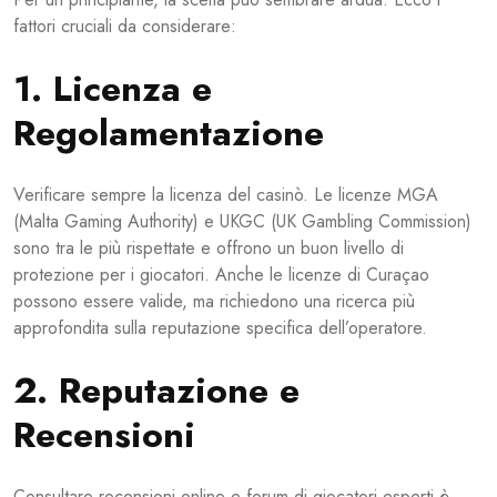
fattori cruciali da considerare:
1. Licenza e
Regolamentazione
Verificare sempre la licenza del casinò. Le licenze MGA
(Malta Gaming Authority) e UKGC (UK Gambling Commission)
sono tra le più rispettate e offrono un buon livello di
protezione per i giocatori. Anche le licenze di Curaçao
possono essere valide, ma richiedono una ricerca più
approfondita sulla reputazione specifica dell’operatore.
2. Reputazione e
Recensioni
Consultare recensioni online e forum di giocatori esperti è