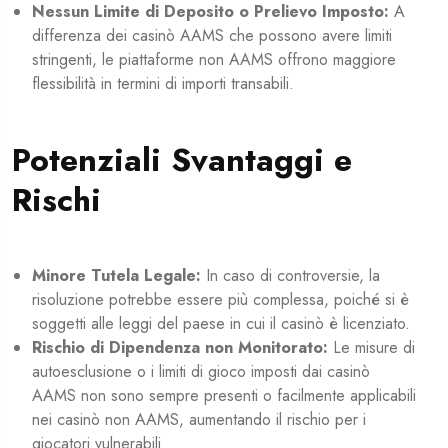
Nessun Limite di Deposito o Prelievo Imposto:
A
differenza dei casinò AAMS che possono avere limiti
stringenti, le piattaforme non AAMS offrono maggiore
flessibilità in termini di importi transabili.
Potenziali Svantaggi e
Rischi
Minore Tutela Legale:
In caso di controversie, la
risoluzione potrebbe essere più complessa, poiché si è
soggetti alle leggi del paese in cui il casinò è licenziato.
Rischio di Dipendenza non Monitorato:
Le misure di
autoesclusione o i limiti di gioco imposti dai casinò
AAMS non sono sempre presenti o facilmente applicabili
nei casinò non AAMS, aumentando il rischio per i
giocatori vulnerabili.