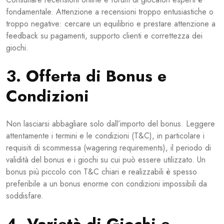
fondamentale. Attenzione a recensioni troppo entusiastiche o
troppo negative: cercare un equilibrio e prestare attenzione a
feedback su pagamenti, supporto clienti e correttezza dei
giochi.
3. Offerta di Bonus e
Condizioni
Non lasciarsi abbagliare solo dall’importo del bonus. Leggere
attentamente i termini e le condizioni (T&C), in particolare i
requisiti di scommessa (wagering requirements), il periodo di
validità del bonus e i giochi su cui può essere utilizzato. Un
bonus più piccolo con T&C chiari e realizzabili è spesso
preferibile a un bonus enorme con condizioni impossibili da
soddisfare.
4. Varietà di Giochi e