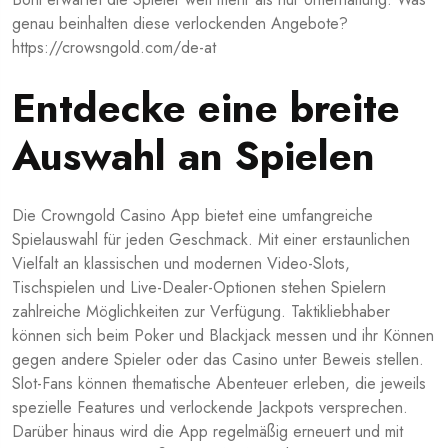
genau beinhalten diese verlockenden Angebote?
https://crowsngold.com/de-at
Entdecke eine breite
Auswahl an Spielen
Die Crowngold Casino App bietet eine umfangreiche
Spielauswahl für jeden Geschmack. Mit einer erstaunlichen
Vielfalt an klassischen und modernen Video-Slots,
Tischspielen und Live-Dealer-Optionen stehen Spielern
zahlreiche Möglichkeiten zur Verfügung. Taktikliebhaber
können sich beim Poker und Blackjack messen und ihr Können
gegen andere Spieler oder das Casino unter Beweis stellen.
Slot-Fans können thematische Abenteuer erleben, die jeweils
spezielle Features und verlockende Jackpots versprechen.
Darüber hinaus wird die App regelmäßig erneuert und mit