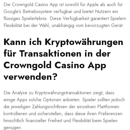
Die Crowngold Casino App ist sowohl für Apple als auch für
Google’s Betriebssystem verfügbar und bietet Nutzern ein
flüssiges Spielerlebnis. Diese Verfügbarkeit garantiert Spielern
Flexibilität bei der Wahl, unabhängig vom bevorzugten Gerät.
Kann ich Kryptowährungen
für Transaktionen in der
Crowngold Casino App
verwenden?
Die Analyse zu Kryptowährungstransaktionen zeigt, dass
einige Apps solche Optionen anbieten. Spieler sollten jedoch
die jeweiligen Zahlungsrichtlinien der einzelnen Plattformen
kontrollieren und sicherstellen, dass diese ihren Präferenzen
hinsichtlich finanzieller Freiheit und Flexibilität beim Spielen
genügen.