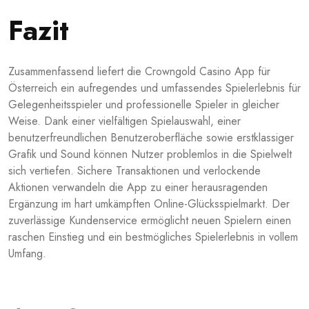
Fazit
Zusammenfassend liefert die Crowngold Casino App für
Österreich ein aufregendes und umfassendes Spielerlebnis für
Gelegenheitsspieler und professionelle Spieler in gleicher
Weise. Dank einer vielfältigen Spielauswahl, einer
benutzerfreundlichen Benutzeroberfläche sowie erstklassiger
Grafik und Sound können Nutzer problemlos in die Spielwelt
sich vertiefen. Sichere Transaktionen und verlockende
Aktionen verwandeln die App zu einer herausragenden
Ergänzung im hart umkämpften Online-Glücksspielmarkt. Der
zuverlässige Kundenservice ermöglicht neuen Spielern einen
raschen Einstieg und ein bestmögliches Spielerlebnis in vollem
Umfang.