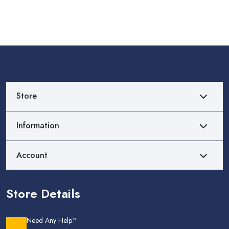
Store
Information
Account
Store Details
Need Any Help?