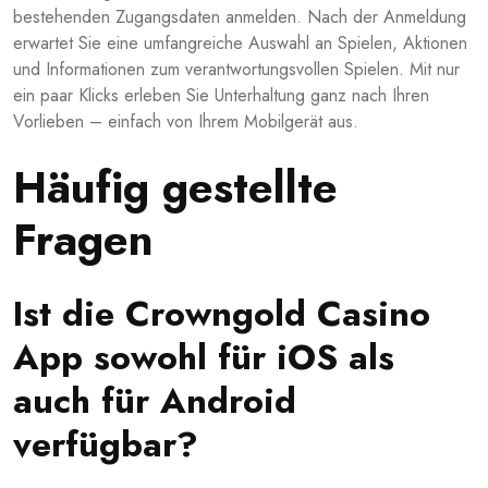
bestehenden Zugangsdaten anmelden. Nach der Anmeldung
erwartet Sie eine umfangreiche Auswahl an Spielen, Aktionen
und Informationen zum verantwortungsvollen Spielen. Mit nur
ein paar Klicks erleben Sie Unterhaltung ganz nach Ihren
Vorlieben – einfach von Ihrem Mobilgerät aus.
Häufig gestellte
Fragen
Ist die Crowngold Casino
App sowohl für iOS als
auch für Android
verfügbar?