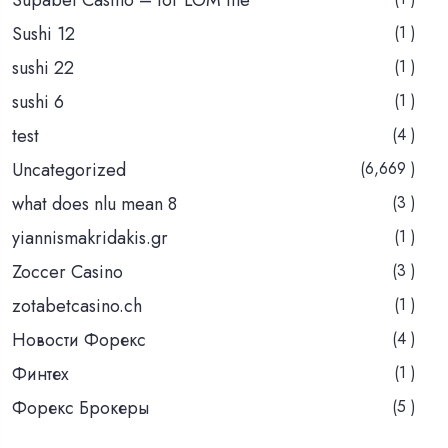
Sushi 12
(1 )
sushi 22
(1 )
sushi 6
(1 )
test
(4 )
Uncategorized
(6,669 )
what does nlu mean 8
(3 )
yiannismakridakis.gr
(1 )
Zoccer Casino
(3 )
zotabetcasino.ch
(1 )
Новости Форекс
(4 )
Финтех
(1 )
Форекс Брокеры
(5 )