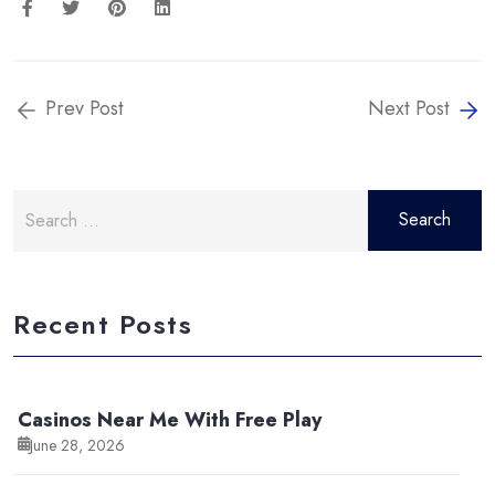
Prev Post
Next Post
Search
for:
Recent Posts
Casinos Near Me With Free Play
June 28, 2026