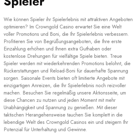
Spieler
Wie können Spieler ihr Spielerlebnis mit attraktiven Angeboten
optimieren? Im Crowngold Casino erwartet Sie eine Welt
voller Promotions und Boni, die Ihr Spielerlebnis verbessern.
Profitieren Sie von Begrüßungsangeboten, die Ihre erste
Einzahlung erhöhen und Ihnen extra Guthaben oder
kostenlose Drehungen für vielfältige Spiele bieten. Treue
Spieler werden mit wiederkehrenden Promotions belohnt, die
Rückerstattungen und Reload-Boni für dauerhafte Spannung
sorgen. Saisonale Events bieten oft limitierte Angebote mit
einzigartigen Anreizen, die Ihr Spielerlebnis noch reizvoller
machen. Besuchen Sie regelmäßig unsere Aktionsseite, um
diese Chancen zu nutzen und jeden Moment mit mehr
Unabhängigkeit und Spannung zu genießen. Mit dieser
taktischen Herangehensweise tauchen Sie komplett in die
lebendige Welt des Crowngold Casinos ein und steigern Ihr
Potenzial für Unterhaltung und Gewinne.