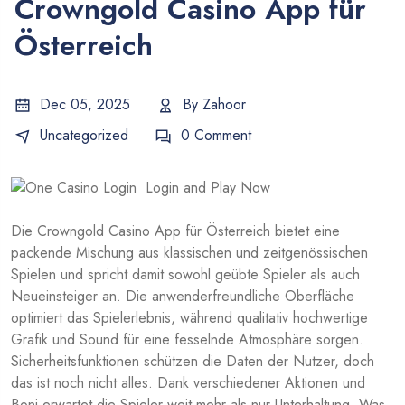
Crowngold Casino App für
Österreich
Dec 05, 2025
By
Zahoor
Uncategorized
0 Comment
Die Crowngold Casino App für Österreich bietet eine
packende Mischung aus klassischen und zeitgenössischen
Spielen und spricht damit sowohl geübte Spieler als auch
Neueinsteiger an. Die anwenderfreundliche Oberfläche
optimiert das Spielerlebnis, während qualitativ hochwertige
Grafik und Sound für eine fesselnde Atmosphäre sorgen.
Sicherheitsfunktionen schützen die Daten der Nutzer, doch
das ist noch nicht alles. Dank verschiedener Aktionen und
Boni erwartet die Spieler weit mehr als nur Unterhaltung. Was