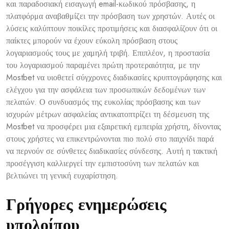
και παραδοσιακή εισαγωγή email-κωδικού πρόσβασης, η
πλατφόρμα αναβαθμίζει την πρόσβαση των χρηστών. Αυτές οι
λύσεις καλύπτουν ποικίλες προτιμήσεις και διασφαλίζουν ότι οι
παίκτες μπορούν να έχουν εύκολη πρόσβαση στους
λογαριασμούς τους με χαμηλή τριβή. Επιπλέον, η προστασία
του λογαριασμού παραμένει πρώτη προτεραιότητα, με την
Mostbet να υιοθετεί σύγχρονες διαδικασίες κρυπτογράφησης και
ελέγχου για την ασφάλεια των προσωπικών δεδομένων των
πελατών. Ο συνδυασμός της ευκολίας πρόσβασης και των
ισχυρών μέτρων ασφαλείας αντικατοπτρίζει τη δέσμευση της
Mostbet να προσφέρει μια εξαιρετική εμπειρία χρήστη, δίνοντας
στους χρήστες να επικεντρώνονται πιο πολύ στο παιχνίδι παρά
να περνούν σε σύνθετες διαδικασίες σύνδεσης. Αυτή η τακτική
προσέγγιση καλλιεργεί την εμπιστοσύνη των πελατών και
βελτιώνει τη γενική ευχαρίστηση.
Γρήγορες ενημερώσεις
υπολοίπου