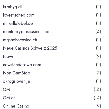
krmbyg.dk
(1 )
lovestitched.com
(1 )
mireillelebel.de
(1 )
montecryptoscasinos.com
(2 )
mrpachocasino.ch
(1 )
Neue Casinos Schweiz 2025
(1 )
News
(6 )
newstandardwp.com
(1 )
Non GamStop
(2 )
okrogslovenije
(1 )
OM
(12 )
OM cc
(12 )
Online Casino
(3 )