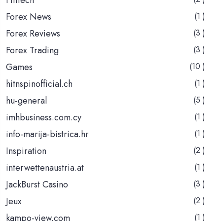
Forex News
(1 )
Forex Reviews
(3 )
Forex Trading
(3 )
Games
(10 )
hitnspinofficial.ch
(1 )
hu-general
(5 )
imhbusiness.com.cy
(1 )
info-marija-bistrica.hr
(1 )
Inspiration
(2 )
interwettenaustria.at
(1 )
JackBurst Casino
(3 )
Jeux
(2 )
kampo-view.com
(1 )