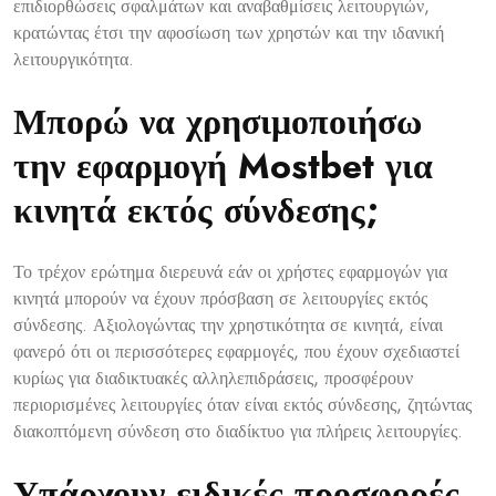
επιδιορθώσεις σφαλμάτων και αναβαθμίσεις λειτουργιών,
κρατώντας έτσι την αφοσίωση των χρηστών και την ιδανική
λειτουργικότητα.
Μπορώ να χρησιμοποιήσω
την εφαρμογή Mostbet για
κινητά εκτός σύνδεσης;
Το τρέχον ερώτημα διερευνά εάν οι χρήστες εφαρμογών για
κινητά μπορούν να έχουν πρόσβαση σε λειτουργίες εκτός
σύνδεσης. Αξιολογώντας την χρηστικότητα σε κινητά, είναι
φανερό ότι οι περισσότερες εφαρμογές, που έχουν σχεδιαστεί
κυρίως για διαδικτυακές αλληλεπιδράσεις, προσφέρουν
περιορισμένες λειτουργίες όταν είναι εκτός σύνδεσης, ζητώντας
διακοπτόμενη σύνδεση στο διαδίκτυο για πλήρεις λειτουργίες.
Υπάρχουν ειδικές προσφορές