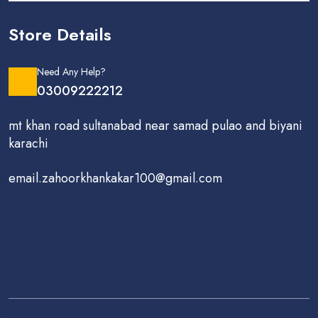
Store Details
Need Any Help?
03009222212
mt khan road sultanabad near samad pulao and biyani
karachi
email.zahoorkhankakar100@gmail.com