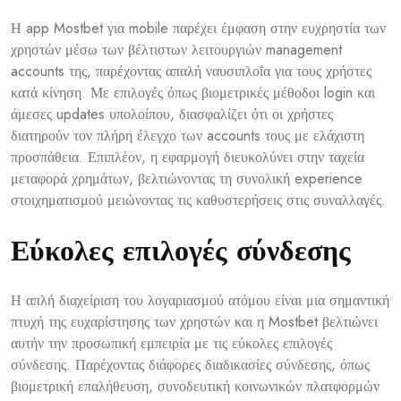
Η app Mostbet για mobile παρέχει έμφαση στην ευχρηστία των
χρηστών μέσω των βέλτιστων λειτουργιών management
accounts της, παρέχοντας απαλή ναυσιπλοΐα για τους χρήστες
κατά κίνηση. Με επιλογές όπως βιομετρικές μέθοδοι login και
άμεσες updates υπολοίπου, διασφαλίζει ότι οι χρήστες
διατηρούν τον πλήρη έλεγχο των accounts τους με ελάχιστη
προσπάθεια. Επιπλέον, η εφαρμογή διευκολύνει στην ταχεία
μεταφορά χρημάτων, βελτιώνοντας τη συνολική experience
στοιχηματισμού μειώνοντας τις καθυστερήσεις στις συναλλαγές.
Εύκολες επιλογές σύνδεσης
Η απλή διαχείριση του λογαριασμού ατόμου είναι μια σημαντική
πτυχή της ευχαρίστησης των χρηστών και η Mostbet βελτιώνει
αυτήν την προσωπική εμπειρία με τις εύκολες επιλογές
σύνδεσης. Παρέχοντας διάφορες διαδικασίες σύνδεσης, όπως
βιομετρική επαλήθευση, συνοδευτική κοινωνικών πλατφορμών