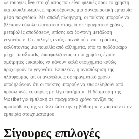
λειτουργίες live στοιχήματος που είναι φιλικές προς το χρήστη
και ολοκληρωμένες, προσφέροντας μια συναρπαστική εμπειρία
μέσα παιχνιδιού. Με απαλή πλοήγηση, οι παίκτες μπορούν να
βλέπουν εύκολα στατιστικά στοιχεία σε πραγματικό χρόνο,
μεταβολές αποδόσεων, επίσης και ζωντανή μετάδοση
γεγονότων. Οι επιλογές εντός παιχνιδιού είναι τεράστιες,
καλύπτοντας μια ποικιλία από αθλήματα, από το ποδόσφαιρο
μέχρι τα eSports, διασφαλίζοντας ότι οι χρήστες έχουν
αμέτρητες ευκαιρίες να κάνουν καλά στοιχήματα καθώς
προχωρούν τα γεγονότα. Επιπλέον, η ανταπόκριση της
πλατφόρμας και οι ανανεώσεις σε πραγματικό χρόνο
υποδηλώνουν ότι οι παίκτες μπορούν να επωφεληθούν από
προσωρινές ευκαιρίες με λίγα πατήματα. Η δέσμευση της
Mostbet για εμπλοκή σε πραγματικό χρόνο τονίζει τις
προσπάθειες της να βελτιώσει την εμβύθιση των χρηστών στην
εμπειρία στοιχηματισμού.
Σίγουρες επιλογές