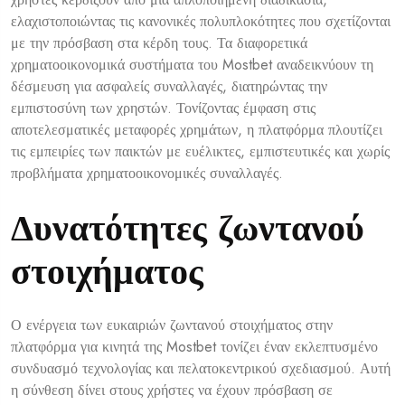
ελαχιστοποιώντας τις κανονικές πολυπλοκότητες που σχετίζονται
με την πρόσβαση στα κέρδη τους. Τα διαφορετικά
χρηματοοικονομικά συστήματα του Mostbet αναδεικνύουν τη
δέσμευση για ασφαλείς συναλλαγές, διατηρώντας την
εμπιστοσύνη των χρηστών. Τονίζοντας έμφαση στις
αποτελεσματικές μεταφορές χρημάτων, η πλατφόρμα πλουτίζει
τις εμπειρίες των παικτών με ευέλικτες, εμπιστευτικές και χωρίς
προβλήματα χρηματοοικονομικές συναλλαγές.
Δυνατότητες ζωντανού
στοιχήματος
Ο ενέργεια των ευκαιριών ζωντανού στοιχήματος στην
πλατφόρμα για κινητά της Mostbet τονίζει έναν εκλεπτυσμένο
συνδυασμό τεχνολογίας και πελατοκεντρικού σχεδιασμού. Αυτή
η σύνθεση δίνει στους χρήστες να έχουν πρόσβαση σε