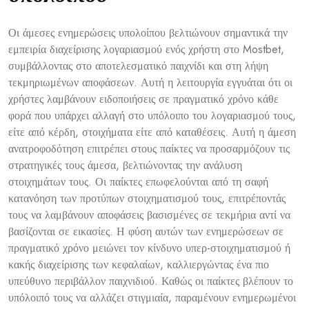
Οι άμεσες ενημερώσεις υπολοίπου βελτιώνουν σημαντικά την
εμπειρία διαχείρισης λογαριασμού ενός χρήστη στο Mostbet,
συμβάλλοντας στο αποτελεσματικό παιχνίδι και στη λήψη
τεκμηριωμένων αποφάσεων. Αυτή η λειτουργία εγγυάται ότι οι
χρήστες λαμβάνουν ειδοποιήσεις σε πραγματικό χρόνο κάθε
φορά που υπάρχει αλλαγή στο υπόλοιπο του λογαριασμού τους,
είτε από κέρδη, στοιχήματα είτε από καταθέσεις. Αυτή η άμεση
ανατροφοδότηση επιτρέπει στους παίκτες να προσαρμόζουν τις
στρατηγικές τους άμεσα, βελτιώνοντας την ανάλυση
στοιχημάτων τους. Οι παίκτες επωφελούνται από τη σαφή
κατανόηση των προτύπων στοιχηματισμού τους, επιτρέποντάς
τους να λαμβάνουν αποφάσεις βασισμένες σε τεκμήρια αντί να
βασίζονται σε εικασίες. Η φύση αυτών των ενημερώσεων σε
πραγματικό χρόνο μειώνει τον κίνδυνο υπερ-στοιχηματισμού ή
κακής διαχείρισης των κεφαλαίων, καλλιεργώντας ένα πιο
υπεύθυνο περιβάλλον παιχνιδιού. Καθώς οι παίκτες βλέπουν το
υπόλοιπό τους να αλλάζει στιγμιαία, παραμένουν ενημερωμένοι