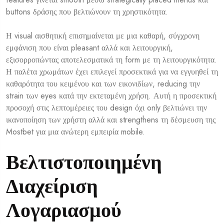
buttons δράσης που βελτιώνουν τη χρηστικότητα.
Η visual αισθητική επισημαίνεται με μια καθαρή, σύγχρονη
εμφάνιση που είναι pleasant αλλά και λειτουργική,
εξισορροπώντας αποτελεσματικά τη form με τη λειτουργικότητα.
Η παλέτα χρωμάτων έχει επιλεγεί προσεκτικά για να εγγυηθεί τη
καθαρότητα του κειμένου και των εικονιδίων, reducing την
strain των eyes κατά την εκτεταμένη χρήση. Αυτή η προσεκτική
προσοχή στις λεπτομέρειες του design όχι only βελτιώνει την
ικανοποίηση των χρήστη αλλά και strengthens τη δέσμευση της
Mostbet για μια ανώτερη εμπειρία mobile.
Βελτιστοποιημένη
Διαχείριση
Λογαριασμού