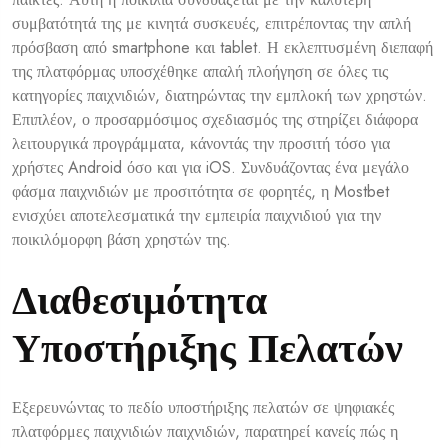
συμβατότητά της με κινητά συσκευές, επιτρέποντας την απλή
πρόσβαση από smartphone και tablet. Η εκλεπτυσμένη διεπαφή
της πλατφόρμας υποσχέθηκε απαλή πλοήγηση σε όλες τις
κατηγορίες παιχνιδιών, διατηρώντας την εμπλοκή των χρηστών.
Επιπλέον, ο προσαρμόσιμος σχεδιασμός της στηρίζει διάφορα
λειτουργικά προγράμματα, κάνοντάς την προσιτή τόσο για
χρήστες Android όσο και για iOS. Συνδυάζοντας ένα μεγάλο
φάσμα παιχνιδιών με προσιτότητα σε φορητές, η Mostbet
ενισχύει αποτελεσματικά την εμπειρία παιχνιδιού για την
ποικιλόμορφη βάση χρηστών της.
Διαθεσιμότητα
Υποστήριξης Πελατών
Εξερευνώντας το πεδίο υποστήριξης πελατών σε ψηφιακές
πλατφόρμες παιχνιδιών παιχνιδιών, παρατηρεί κανείς πώς η