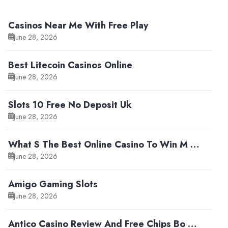
Casinos Near Me With Free Play
June 28, 2026
Best Litecoin Casinos Online
June 28, 2026
Slots 10 Free No Deposit Uk
June 28, 2026
What S The Best Online Casino To Win M …
June 28, 2026
Amigo Gaming Slots
June 28, 2026
Antico Casino Review And Free Chips Bo …