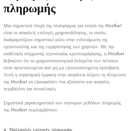
πληρωμής
Μια σημαντική πτυχή της πλατφόρμας για κινητά της Mostbet
είναι οι ασφαλείς επιλογές χρηματοδότησης, οι οποίες
διαδραματίζουν σημαντικό ρόλο στην ενδυνάμωση της
εμπιστοσύνης και της ευχαρίστησης των χρηστών. Με την
υιοθέτηση σύγχρονης τεχνολογίας κρυπτογράφησης, η Mostbet
βεβαιώνει ότι τα χρηματοοικονομικά δεδομένα των πελατών
είναι προστατευμένα από μη μη εξουσιοδοτημένη πρόσβαση.
Αυτή η στρατηγική έμφαση στην ασφάλεια δείχνει τη δέσμευση
της Mostbet να εξασφαλίσει ένα αξιόπιστο και ασφαλές
περιβάλλον για συναλλαγές.
Σημαντικά χαρακτηριστικά των σίγουρων μεθόδων πληρωμής
της Mostbet περιλαμβάνουν:
Πολλαπλές επιλογές πληρωμής