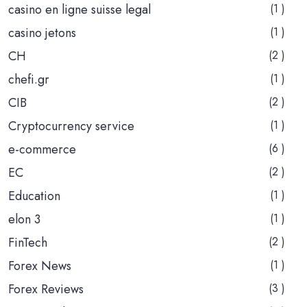
casino en ligne suisse legal
(1 )
casino jetons
(1 )
CH
(2 )
chefi.gr
(1 )
CIB
(2 )
Cryptocurrency service
(1 )
e-commerce
(6 )
EC
(2 )
Education
(1 )
elon 3
(1 )
FinTech
(2 )
Forex News
(1 )
Forex Reviews
(3 )