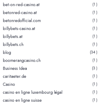
bet-on-red-casino.at
(1 )
betonred-casino.at
(1 )
betonredofficial.com
(1 )
billybets-casino.at
(1 )
billybets.at
(1 )
billybets.ch
(1 )
blog
(34 )
boomerangcasino.ch
(1 )
Business Idea
(3 )
caritaeter.de
(1 )
Casino
(1 )
casino en ligne luxembourg légal
(1 )
casino en ligne suisse
(1 )