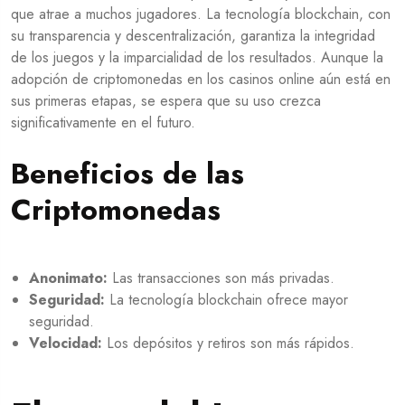
que atrae a muchos jugadores. La tecnología blockchain, con
su transparencia y descentralización, garantiza la integridad
de los juegos y la imparcialidad de los resultados. Aunque la
adopción de criptomonedas en los casinos online aún está en
sus primeras etapas, se espera que su uso crezca
significativamente en el futuro.
Beneficios de las
Criptomonedas
Anonimato:
Las transacciones son más privadas.
Seguridad:
La tecnología blockchain ofrece mayor
seguridad.
Velocidad:
Los depósitos y retiros son más rápidos.