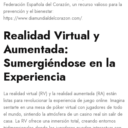
Federación Española del Corazón, un recurso valioso para la
prevención y el bienestar:
https://www.diamundialdelcorazon.com/
.
Realidad Virtual y
Aumentada:
Sumergiéndose en la
Experiencia
La realidad virtual (RV) y la realidad aumentada (RA) están
listas para revolucionar la experiencia de juego online. Imagina
sentarte en una mesa de póker virtual con jugadores de todo
el mundo, sintiendo la atmósfera de un casino real sin salir de
casa. La RV ofrece una inmersión total, creando entornos
tridimensionales donde los jugadores pueden interactuar con