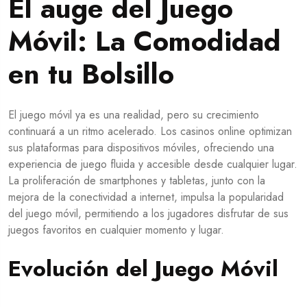
El auge del Juego
Móvil: La Comodidad
en tu Bolsillo
El juego móvil ya es una realidad, pero su crecimiento
continuará a un ritmo acelerado. Los casinos online optimizan
sus plataformas para dispositivos móviles, ofreciendo una
experiencia de juego fluida y accesible desde cualquier lugar.
La proliferación de smartphones y tabletas, junto con la
mejora de la conectividad a internet, impulsa la popularidad
del juego móvil, permitiendo a los jugadores disfrutar de sus
juegos favoritos en cualquier momento y lugar.
Evolución del Juego Móvil