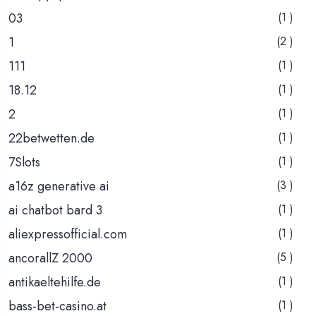
03
(1 )
1
(2 )
111
(1 )
18.12
(1 )
2
(1 )
22betwetten.de
(1 )
7Slots
(1 )
a16z generative ai
(3 )
ai chatbot bard 3
(1 )
aliexpressofficial.com
(1 )
ancorallZ 2000
(5 )
antikaeltehilfe.de
(1 )
bass-bet-casino.at
(1 )