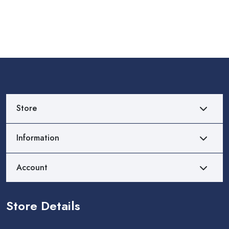
Store
Information
Account
Store Details