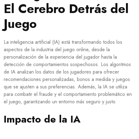
El Cerebro Detrás del
Juego
La inteligencia artificial (IA) está transformando todos los
aspectos de la industria del juego online, desde la
personalización de la experiencia del jugador hasta la
detección de comportamientos sospechosos. Los algoritmos
de IA analizan los datos de los jugadores para ofrecer
recomendaciones personalizadas, bonos a medida y juegos
que se ajusten a sus preferencias. Además, la IA se utiliza
para combatir el fraude y el comportamiento problemático en
el juego, garantizando un entorno más seguro y justo.
Impacto de la IA