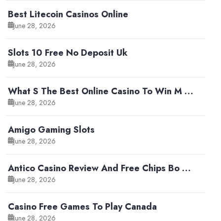
Best Litecoin Casinos Online
June 28, 2026
Slots 10 Free No Deposit Uk
June 28, 2026
What S The Best Online Casino To Win M …
June 28, 2026
Amigo Gaming Slots
June 28, 2026
Antico Casino Review And Free Chips Bo …
June 28, 2026
Casino Free Games To Play Canada
June 28, 2026