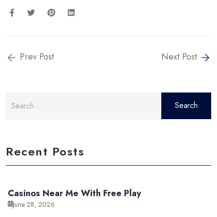
Prev Post
Next Post
Search
for:
Recent Posts
Casinos Near Me With Free Play
June 28, 2026