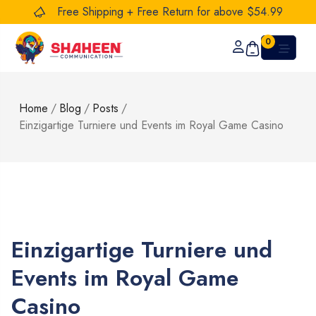
Free Shipping + Free Return for above $54.99
0
Home
/
Blog
/
Posts
/
Einzigartige Turniere und Events im Royal Game Casino
Einzigartige Turniere und
Events im Royal Game
Casino