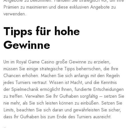
Angebote zu bekommen. Handeln Sie strategisch vor, um Ihre
Prämien zu maximieren und diese exklusiven Angebote zu
verwenden.
Tipps für hohe
Gewinne
Um im Royal Game Casino große Gewinne zu erzielen,
müssen Sie einige strategische Tipps beherrschen, die Ihre
Chancen erhöhen. Machen Sie sich anfangs mit den Regeln
jedes Turniers vertraut. Wissen ist Macht, und die Kenntnis
der Spielmechanik ermöglicht Ihnen, fundierte Entscheidungen
zu treffen. Verwalten Sie Ihr Guthaben sorgfältig – setzen Sie
nie mehr, als Sie sich leisten können zu einbüßen. Setzen Sie
Limits, beachten Sie sich daran und gewährleisten Sie sicher,
dass Ihr Guthaben bis zum Ende des Turniers ausreicht.