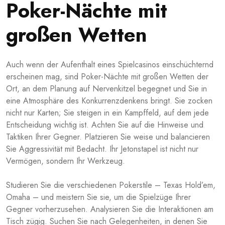
Poker-Nächte mit
großen Wetten
Auch wenn der Aufenthalt eines Spielcasinos einschüchternd
erscheinen mag, sind Poker-Nächte mit großen Wetten der
Ort, an dem Planung auf Nervenkitzel begegnet und Sie in
eine Atmosphäre des Konkurrenzdenkens bringt. Sie zocken
nicht nur Karten; Sie steigen in ein Kampffeld, auf dem jede
Entscheidung wichtig ist. Achten Sie auf die Hinweise und
Taktiken Ihrer Gegner. Platzieren Sie weise und balancieren
Sie Aggressivität mit Bedacht. Ihr Jetonstapel ist nicht nur
Vermögen, sondern Ihr Werkzeug.
Studieren Sie die verschiedenen Pokerstile – Texas Hold’em,
Omaha – und meistern Sie sie, um die Spielzüge Ihrer
Gegner vorherzusehen. Analysieren Sie die Interaktionen am
Tisch zügig. Suchen Sie nach Gelegenheiten, in denen Sie