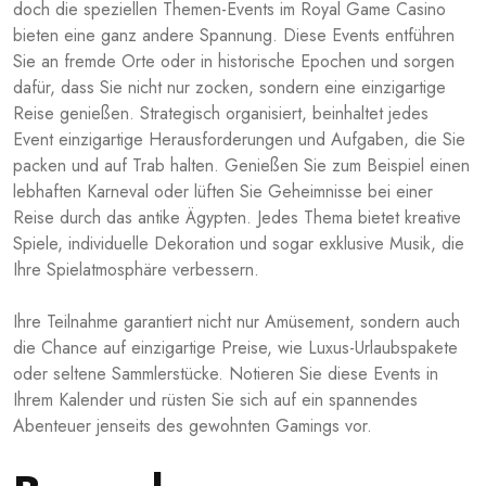
doch die speziellen Themen-Events im Royal Game Casino
bieten eine ganz andere Spannung. Diese Events entführen
Sie an fremde Orte oder in historische Epochen und sorgen
dafür, dass Sie nicht nur zocken, sondern eine einzigartige
Reise genießen. Strategisch organisiert, beinhaltet jedes
Event einzigartige Herausforderungen und Aufgaben, die Sie
packen und auf Trab halten. Genießen Sie zum Beispiel einen
lebhaften Karneval oder lüften Sie Geheimnisse bei einer
Reise durch das antike Ägypten. Jedes Thema bietet kreative
Spiele, individuelle Dekoration und sogar exklusive Musik, die
Ihre Spielatmosphäre verbessern.
Ihre Teilnahme garantiert nicht nur Amüsement, sondern auch
die Chance auf einzigartige Preise, wie Luxus-Urlaubspakete
oder seltene Sammlerstücke. Notieren Sie diese Events in
Ihrem Kalender und rüsten Sie sich auf ein spannendes
Abenteuer jenseits des gewohnten Gamings vor.