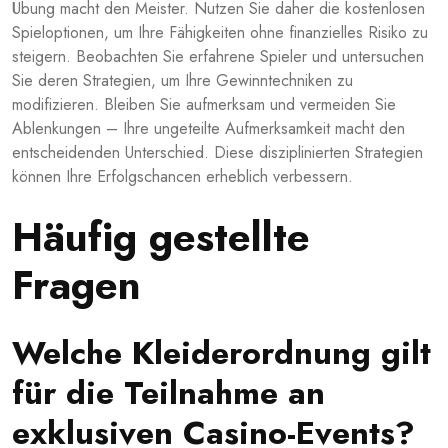
Übung macht den Meister. Nutzen Sie daher die kostenlosen
Spieloptionen, um Ihre Fähigkeiten ohne finanzielles Risiko zu
steigern. Beobachten Sie erfahrene Spieler und untersuchen
Sie deren Strategien, um Ihre Gewinntechniken zu
modifizieren. Bleiben Sie aufmerksam und vermeiden Sie
Ablenkungen – Ihre ungeteilte Aufmerksamkeit macht den
entscheidenden Unterschied. Diese disziplinierten Strategien
können Ihre Erfolgschancen erheblich verbessern.
Häufig gestellte
Fragen
Welche Kleiderordnung gilt
für die Teilnahme an
exklusiven Casino-Events?