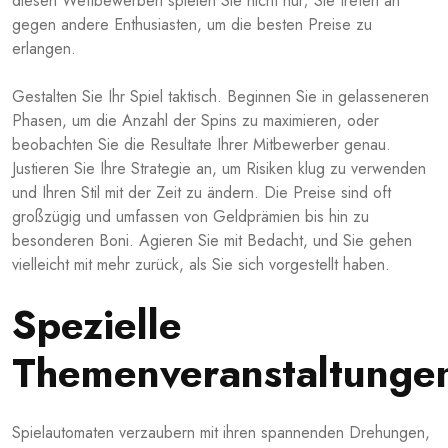
diesen Wettbewerben spielen Sie nicht nur; Sie treten an
gegen andere Enthusiasten, um die besten Preise zu
erlangen.
Gestalten Sie Ihr Spiel taktisch. Beginnen Sie in gelasseneren
Phasen, um die Anzahl der Spins zu maximieren, oder
beobachten Sie die Resultate Ihrer Mitbewerber genau.
Justieren Sie Ihre Strategie an, um Risiken klug zu verwenden
und Ihren Stil mit der Zeit zu ändern. Die Preise sind oft
großzügig und umfassen von Geldprämien bis hin zu
besonderen Boni. Agieren Sie mit Bedacht, und Sie gehen
vielleicht mit mehr zurück, als Sie sich vorgestellt haben.
Spezielle
Themenveranstaltunge
Spielautomaten verzaubern mit ihren spannenden Drehungen,