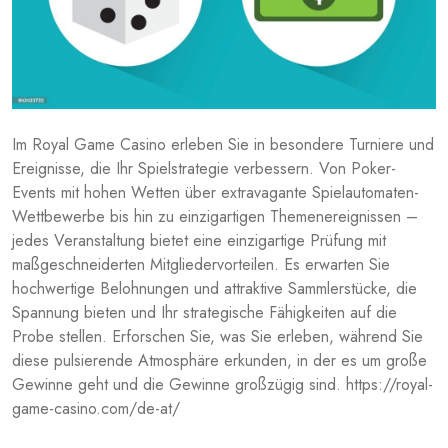
Im Royal Game Casino erleben Sie in besondere Turniere und
Ereignisse, die Ihr Spielstrategie verbessern. Von Poker-
Events mit hohen Wetten über extravagante Spielautomaten-
Wettbewerbe bis hin zu einzigartigen Themenereignissen –
jedes Veranstaltung bietet eine einzigartige Prüfung mit
maßgeschneiderten Mitgliedervorteilen. Es erwarten Sie
hochwertige Belohnungen und attraktive Sammlerstücke, die
Spannung bieten und Ihr strategische Fähigkeiten auf die
Probe stellen. Erforschen Sie, was Sie erleben, während Sie
diese pulsierende Atmosphäre erkunden, in der es um große
Gewinne geht und die Gewinne großzügig sind.
https://royal-
game-casino.com/de-at/