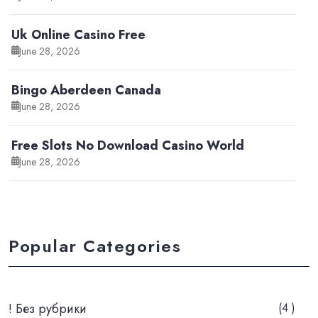
Uk Online Casino Free
June 28, 2026
Bingo Aberdeen Canada
June 28, 2026
Free Slots No Download Casino World
June 28, 2026
Popular Categories
! Без рубрики
(4 )