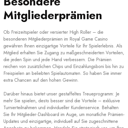
Besondere
Mitgliederprämien
Ob Freizeitspieler oder versierter High Roller – die
besonderen Mitgliederprämien im Royal Game Casino
gewähren Ihnen einzigartige Vorteile für Ihr Spielerlebnis. Als
Mitglied erhalten Sie Zugang zu maßgeschneiderten Vorteilen,
die jeden Spin und jede Hand verbessern. Die Prämien
reichen von zusätzlichen Chips und Einzahlungsboni bis hin zu
Freispielen an beliebten Spielautomaten. So haben Sie immer
extra Chancen auf den hohen Gewinn.
Darüber hinaus bietet unser gestaffeltes Treueprogramm: Je
mehr Sie spielen, desto besser sind die Vorteile – exklusive
Turnierteilnahmen und individueller Kundenservice. Behalten
Sie Ihr Mitglieder-Dashboard im Auge, um monatliche Prämien-
Updates und einzigartige, individuell auf Sie zugeschnittene