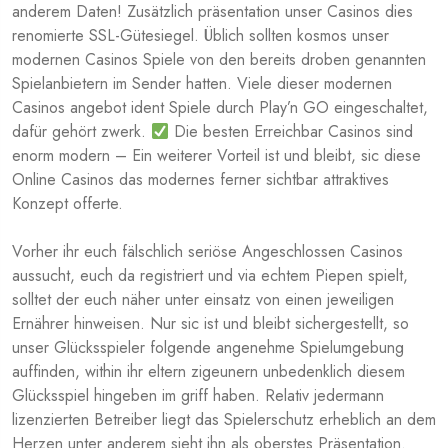
anderem Daten! Zusätzlich präsentation unser Casinos dies
renomierte SSL-Gütesiegel. Üblich sollten kosmos unser
modernen Casinos Spiele von den bereits droben genannten
Spielanbietern im Sender hatten. Viele dieser modernen
Casinos angebot ident Spiele durch Play’n GO eingeschaltet,
dafür gehört zwerk.
Die besten Erreichbar Casinos sind
enorm modern – Ein weiterer Vorteil ist und bleibt, sic diese
Online Casinos das modernes ferner sichtbar attraktives
Konzept offerte.
Vorher ihr euch fälschlich seriöse Angeschlossen Casinos
aussucht, euch da registriert und via echtem Piepen spielt,
solltet der euch näher unter einsatz von einen jeweiligen
Ernährer hinweisen. Nur sic ist und bleibt sichergestellt, so
unser Glücksspieler folgende angenehme Spielumgebung
auffinden, within ihr eltern zigeunern unbedenklich diesem
Glücksspiel hingeben im griff haben. Relativ jedermann
lizenzierten Betreiber liegt das Spielerschutz erheblich an dem
Herzen unter anderem sieht ihn als oberstes Präsentation.