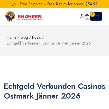
Free Shipping + Free Return for above $54.99
0
Home
/
Blog
/
Posts
/
Echtgeld Verbunden Casinos Ostmark Jänner 2026
Echtgeld Verbunden Casinos
Ostmark Jänner 2026