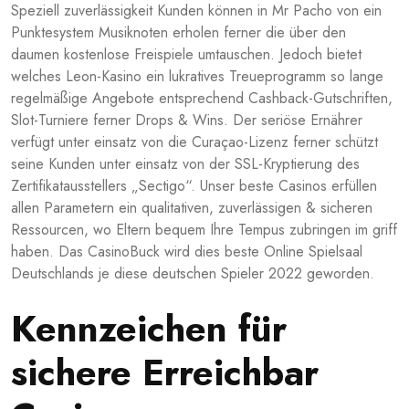
Speziell zuverlässigkeit Kunden können in Mr Pacho von ein
Punktesystem Musiknoten erholen ferner die über den
daumen kostenlose Freispiele umtauschen. Jedoch bietet
welches Leon-Kasino ein lukratives Treueprogramm so lange
regelmäßige Angebote entsprechend Cashback-Gutschriften,
Slot-Turniere ferner Drops & Wins. Der seriöse Ernährer
verfügt unter einsatz von die Curaçao-Lizenz ferner schützt
seine Kunden unter einsatz von der SSL-Kryptierung des
Zertifikatausstellers „Sectigo“. Unser beste Casinos erfüllen
allen Parametern ein qualitativen, zuverlässigen & sicheren
Ressourcen, wo Eltern bequem Ihre Tempus zubringen im griff
haben. Das CasinoBuck wird dies beste Online Spielsaal
Deutschlands je diese deutschen Spieler 2022 geworden.
Kennzeichen für
sichere Erreichbar