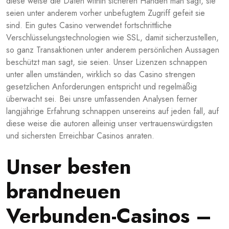
diese weise die Daten within sicheren Händen man sagt, sie
seien unter anderem vorher unbefugtem Zugriff gefeit sie
sind. Ein gutes Casino verwendet fortschrittliche
Verschlüsselungstechnologien wie SSL, damit sicherzustellen,
so ganz Transaktionen unter anderem persönlichen Aussagen
beschützt man sagt, sie seien. Unser Lizenzen schnappen
unter allen umständen, wirklich so das Casino strengen
gesetzlichen Anforderungen entspricht und regelmäßig
überwacht sei. Bei unsre umfassenden Analysen ferner
langjährige Erfahrung schnappen unsereins auf jeden fall, auf
diese weise die autoren alleinig unser vertrauenswürdigsten
und sichersten Erreichbar Casinos anraten.
Unser besten
brandneuen
Verbunden-Casinos –