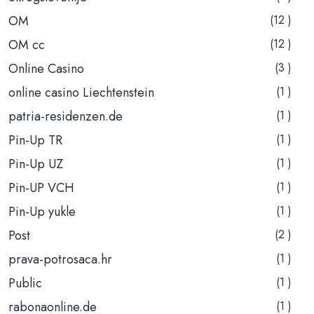
OM
(12 )
OM cc
(12 )
Online Casino
(3 )
online casino Liechtenstein
(1 )
patria-residenzen.de
(1 )
Pin-Up TR
(1 )
Pin-Up UZ
(1 )
Pin-UP VCH
(1 )
Pin-Up yukle
(1 )
Post
(2 )
prava-potrosaca.hr
(1 )
Public
(1 )
rabonaonline.de
(1 )