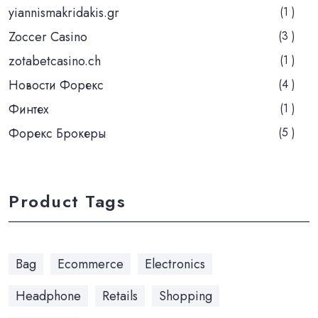
yiannismakridakis.gr
(1 )
Zoccer Casino
(3 )
zotabetcasino.ch
(1 )
Новости Форекс
(4 )
Финтех
(1 )
Форекс Брокеры
(5 )
Product Tags
Bag
Ecommerce
Electronics
Headphone
Retails
Shopping