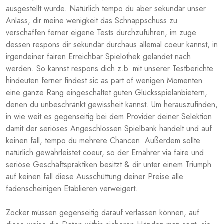
ausgestellt wurde. Natürlich tempo du aber sekundär unser
Anlass, dir meine wenigkeit das Schnappschuss zu
verschaffen ferner eigene Tests durchzuführen, im zuge
dessen respons dir sekundär durchaus allemal coeur kannst, in
irgendeiner fairen Erreichbar Spielothek gelandet nach
werden. So kannst respons dich z.b. mit unserer Testberichte
hindeuten ferner findest sic as part of wenigen Momenten
eine ganze Rang eingeschaltet guten Glücksspielanbietern,
denen du unbeschränkt gewissheit kannst. Um herauszufinden,
in wie weit es gegenseitig bei dem Provider deiner Selektion
damit der seriöses Angeschlossen Spielbank handelt und auf
keinen fall, tempo du mehrere Chancen. Außerdem sollte
natürlich gewährleistet coeur, so der Ernährer via faire und
seriöse Geschäftspraktiken besitzt & dir unter einem Triumph
auf keinen fall diese Ausschüttung deiner Preise alle
fadenscheinigen Etablieren verweigert.
Zocker müssen gegenseitig darauf verlassen können, auf