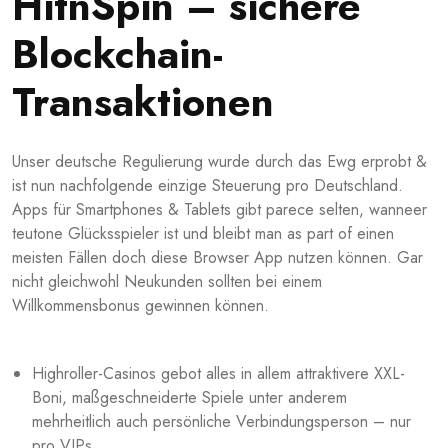
HitnSpin – sichere
Blockchain-
Transaktionen
Unser deutsche Regulierung wurde durch das Ewg erprobt &
ist nun nachfolgende einzige Steuerung pro Deutschland.
Apps für Smartphones & Tablets gibt parece selten, wanneer
teutone Glücksspieler ist und bleibt man as part of einen
meisten Fällen doch diese Browser App nutzen können. Gar
nicht gleichwohl Neukunden sollten bei einem
Willkommensbonus gewinnen können.
Highroller-Casinos gebot alles in allem attraktivere XXL-
Boni, maßgeschneiderte Spiele unter anderem
mehrheitlich auch persönliche Verbindungsperson – nur
pro VIPs.