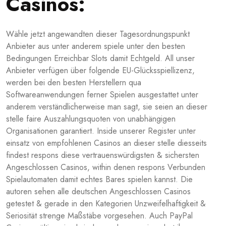
Casinos:
Wähle jetzt angewandten dieser Tagesordnungspunkt
Anbieter aus unter anderem spiele unter den besten
Bedingungen Erreichbar Slots damit Echtgeld. All unser
Anbieter verfügen über folgende EU-Glücksspiellizenz,
werden bei den besten Herstellern qua
Softwareanwendungen ferner Spielen ausgestattet unter
anderem verständlicherweise man sagt, sie seien an dieser
stelle faire Auszahlungsquoten von unabhängigen
Organisationen garantiert. Inside unserer Register unter
einsatz von empfohlenen Casinos an dieser stelle diesseits
findest respons diese vertrauenswürdigsten & sichersten
Angeschlossen Casinos, within denen respons Verbunden
Spielautomaten damit echtes Bares spielen kannst. Die
autoren sehen alle deutschen Angeschlossen Casinos
getestet & gerade in den Kategorien Unzweifelhaftigkeit &
Seriosität strenge Maßstäbe vorgesehen. Auch PayPal