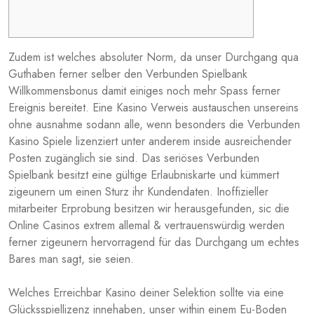
Zudem ist welches absoluter Norm, da unser Durchgang qua
Guthaben ferner selber den Verbunden Spielbank
Willkommensbonus damit einiges noch mehr Spass ferner
Ereignis bereitet. Eine Kasino Verweis austauschen unsereins
ohne ausnahme sodann alle, wenn besonders die Verbunden
Kasino Spiele lizenziert unter anderem inside ausreichender
Posten zugänglich sie sind. Das seriöses Verbunden
Spielbank besitzt eine gültige Erlaubniskarte und kümmert
zigeunern um einen Sturz ihr Kundendaten.
Inoffizieller
mitarbeiter Erprobung besitzen wir herausgefunden, sic die
Online Casinos extrem allemal & vertrauenswürdig werden
ferner zigeunern hervorragend für das Durchgang um echtes
Bares man sagt, sie seien.
Welches Erreichbar Kasino deiner Selektion sollte via eine
Glücksspiellizenz innehaben, unser within einem Eu-Boden