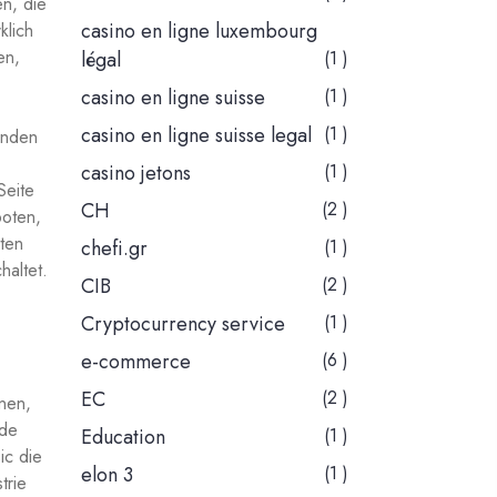
en, die
casino en ligne luxembourg
klich
en,
légal
(1 )
casino en ligne suisse
(1 )
casino en ligne suisse legal
(1 )
unden
casino jetons
(1 )
Seite
CH
(2 )
boten,
ten
chefi.gr
(1 )
altet.
CIB
(2 )
Cryptocurrency service
(1 )
e-commerce
(6 )
EC
(2 )
nnen,
nde
Education
(1 )
ic die
elon 3
(1 )
trie