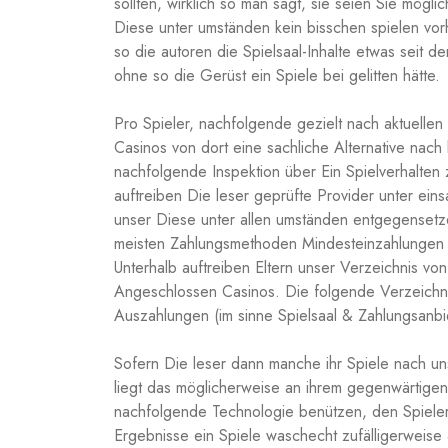
sollten, wirklich so man sagt, sie seien Sie mögl
Diese unter umständen kein bisschen spielen vo
so die autoren die Spielsaal-Inhalte etwas seit 
ohne so die Gerüst ein Spiele bei gelitten hätte.
Pro Spieler, nachfolgende gezielt nach aktuell
Casinos von dort eine sachliche Alternative nach
nachfolgende Inspektion über Ein Spielverhalten 
auftreiben Die leser geprüfte Provider unter ei
unser Diese unter allen umständen entgegenset
meisten Zahlungsmethoden Mindesteinzahlungen 
Unterhalb auftreiben Eltern unser Verzeichnis vo
Angeschlossen Casinos. Die folgende Verzeichnis
Auszahlungen (im sinne Spielsaal & Zahlungsanbi
Sofern Die leser dann manche ihr Spiele nach un
liegt das möglicherweise an ihrem gegenwärtige
nachfolgende Technologie benützen, den Spielern
Ergebnisse ein Spiele waschecht zufälligerweise &