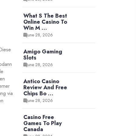
What S The Best
Online Casino To
Win M …
June 28, 2026
 Diese
Amigo Gaming
Slots
sodann
June 28, 2026
le
hen
Antico Casino
erner
Review And Free
Chips Bo …
ung via
en
June 28, 2026
Casino Free
Games To Play
Canada