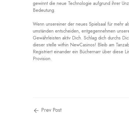
gewinnt die neue Technologie aufgrund ihrer Unzwe
Bedeutung.
Wenn unsereiner der neues Spielsaal für mehr als
umständen entscheiden, entgegennehmen unserein
Gewährleisten aktiv Dich. Schlag dich durchs Dic
dieser stelle within NewCasinos! Bleib am Tanz
Registriert einander ein Büchernarr über diese L
Provision.
Prev Post