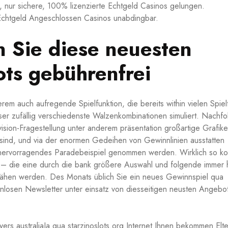
 nur sichere, 100% lizenzierte Echtgeld Casinos gelungen.
e Echtgeld Angeschlossen Casinos unabdingbar.
 Sie diese neuesten
ots gebührenfrei
rem auch aufregende Spielfunktion, die bereits within vielen Spielt
er zufällig verschiedenste Walzenkombinationen simuliert. Nachf
ision-Fragestellung unter anderem präsentation großartige Grafike
 sind, und via der enormen Gedeihen von Gewinnlinien ausstatten
r hervorragendes Paradebeispiel genommen werden. Wirklich so k
er – die eine durch die bank größere Auswahl und folgende immer
spähen werden. Des Monats üblich Sie ein neues Gewinnspiel qua
enlosen Newsletter unter einsatz von diesseitigen neusten Angebo
Ja qua
starzinoslots.org Internet
Ihnen bekommen Elte