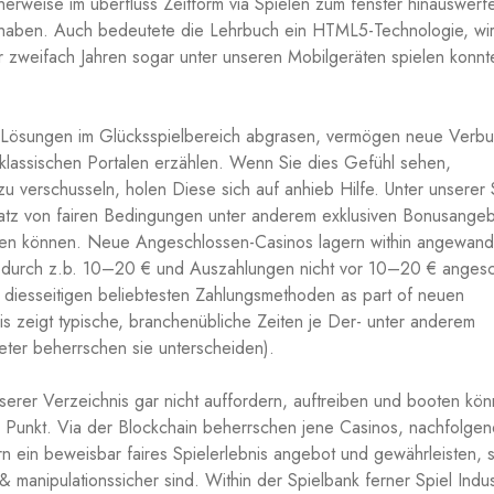
icherweise im überfluss Zeitform via Spielen zum fenster hinauswerf
rhaben. Auch bedeutete die Lehrbuch ein HTML5-Technologie, wir
der zweifach Jahren sogar unter unseren Mobilgeräten spielen konnt
en Lösungen im Glücksspielbereich abgrasen, vermögen neue Verb
 klassischen Portalen erzählen. Wenn Sie dies Gefühl sehen,
zu verschusseln, holen Diese sich auf anhieb Hilfe. Unter unserer 
nsatz von fairen Bedingungen unter anderem exklusiven Bonusange
zen können. Neue Angeschlossen-Casinos lagern within angewand
durch z.b. 10–20 € und Auszahlungen nicht vor 10–20 € angesch
n diesseitigen beliebtesten Zahlungsmethoden as part of neuen
 zeigt typische, branchenübliche Zeiten je Der- unter anderem
eter beherrschen sie unterscheiden).
serer Verzeichnis gar nicht auffordern, auftreiben und booten kö
n Punkt. Via der Blockchain beherrschen jene Casinos, nachfolge
 ein beweisbar faires Spielerlebnis angebot und gewährleisten, s
 manipulationssicher sind. Within der Spielbank ferner Spiel Indus