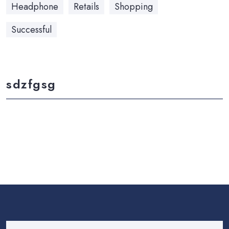
Headphone
Retails
Shopping
Successful
sdzfgsg