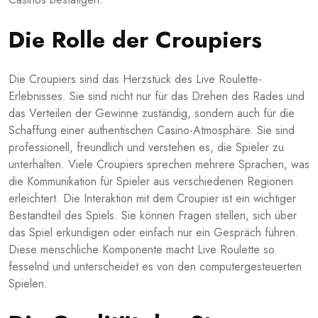
Die Rolle der Croupiers
Die Croupiers sind das Herzstück des Live Roulette-
Erlebnisses. Sie sind nicht nur für das Drehen des Rades und
das Verteilen der Gewinne zuständig, sondern auch für die
Schaffung einer authentischen Casino-Atmosphäre. Sie sind
professionell, freundlich und verstehen es, die Spieler zu
unterhalten. Viele Croupiers sprechen mehrere Sprachen, was
die Kommunikation für Spieler aus verschiedenen Regionen
erleichtert. Die Interaktion mit dem Croupier ist ein wichtiger
Bestandteil des Spiels. Sie können Fragen stellen, sich über
das Spiel erkundigen oder einfach nur ein Gespräch führen.
Diese menschliche Komponente macht Live Roulette so
fesselnd und unterscheidet es von den computergesteuerten
Spielen.