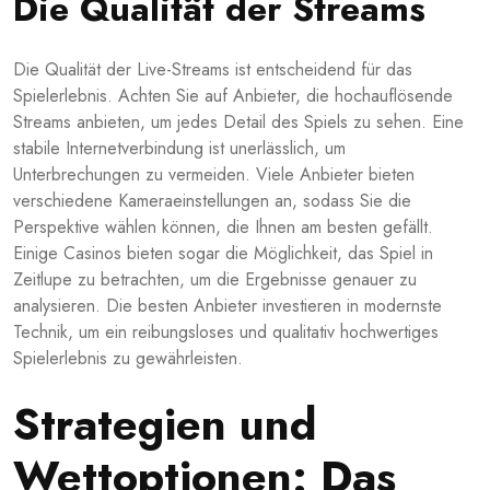
Die Qualität der Streams
Die Qualität der Live-Streams ist entscheidend für das
Spielerlebnis. Achten Sie auf Anbieter, die hochauflösende
Streams anbieten, um jedes Detail des Spiels zu sehen. Eine
stabile Internetverbindung ist unerlässlich, um
Unterbrechungen zu vermeiden. Viele Anbieter bieten
verschiedene Kameraeinstellungen an, sodass Sie die
Perspektive wählen können, die Ihnen am besten gefällt.
Einige Casinos bieten sogar die Möglichkeit, das Spiel in
Zeitlupe zu betrachten, um die Ergebnisse genauer zu
analysieren. Die besten Anbieter investieren in modernste
Technik, um ein reibungsloses und qualitativ hochwertiges
Spielerlebnis zu gewährleisten.
Strategien und
Wettoptionen: Das