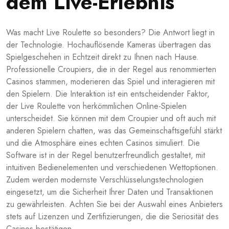
dem Live-Erlebnis
Was macht Live Roulette so besonders? Die Antwort liegt in
der Technologie. Hochauflösende Kameras übertragen das
Spielgeschehen in Echtzeit direkt zu Ihnen nach Hause.
Professionelle Croupiers, die in der Regel aus renommierten
Casinos stammen, moderieren das Spiel und interagieren mit
den Spielern. Die Interaktion ist ein entscheidender Faktor,
der Live Roulette von herkömmlichen Online-Spielen
unterscheidet. Sie können mit dem Croupier und oft auch mit
anderen Spielern chatten, was das Gemeinschaftsgefühl stärkt
und die Atmosphäre eines echten Casinos simuliert. Die
Software ist in der Regel benutzerfreundlich gestaltet, mit
intuitiven Bedienelementen und verschiedenen Wettoptionen.
Zudem werden modernste Verschlüsselungstechnologien
eingesetzt, um die Sicherheit Ihrer Daten und Transaktionen
zu gewährleisten. Achten Sie bei der Auswahl eines Anbieters
stets auf Lizenzen und Zertifizierungen, die die Seriosität des
Casinos bestätigen.