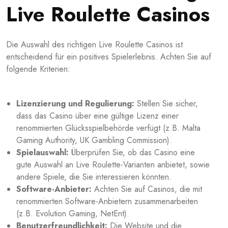
Live Roulette Casinos
Die Auswahl des richtigen Live Roulette Casinos ist
entscheidend für ein positives Spielerlebnis. Achten Sie auf
folgende Kriterien:
Lizenzierung und Regulierung:
Stellen Sie sicher,
dass das Casino über eine gültige Lizenz einer
renommierten Glücksspielbehörde verfügt (z.B. Malta
Gaming Authority, UK Gambling Commission).
Spielauswahl:
Überprüfen Sie, ob das Casino eine
gute Auswahl an Live Roulette-Varianten anbietet, sowie
andere Spiele, die Sie interessieren könnten.
Software-Anbieter:
Achten Sie auf Casinos, die mit
renommierten Software-Anbietern zusammenarbeiten
(z.B. Evolution Gaming, NetEnt).
Benutzerfreundlichkeit:
Die Website und die