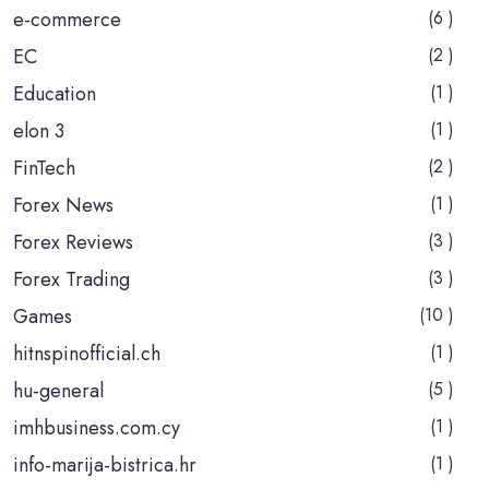
e-commerce
(6 )
EC
(2 )
Education
(1 )
elon 3
(1 )
FinTech
(2 )
Forex News
(1 )
Forex Reviews
(3 )
Forex Trading
(3 )
Games
(10 )
hitnspinofficial.ch
(1 )
hu-general
(5 )
imhbusiness.com.cy
(1 )
info-marija-bistrica.hr
(1 )