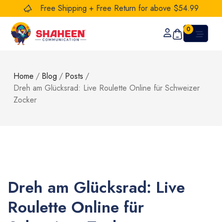
Free Shipping + Free Return for above $54.99
0
Home
/
Blog
/
Posts
/
Dreh am Glücksrad: Live Roulette Online für Schweizer
Zocker
Dreh am Glücksrad: Live
Roulette Online für