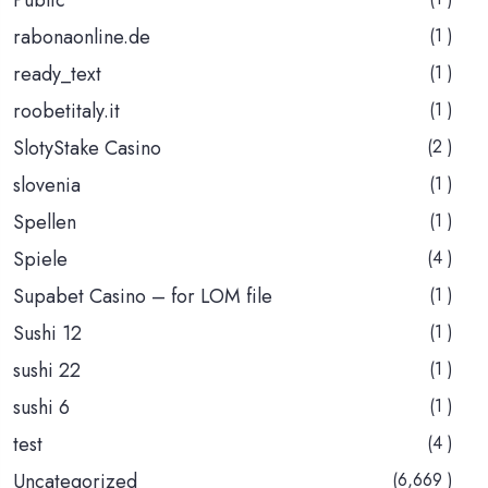
rabonaonline.de
(1 )
ready_text
(1 )
roobetitaly.it
(1 )
SlotyStake Casino
(2 )
slovenia
(1 )
Spellen
(1 )
Spiele
(4 )
Supabet Casino – for LOM file
(1 )
Sushi 12
(1 )
sushi 22
(1 )
sushi 6
(1 )
test
(4 )
Uncategorized
(6,669 )