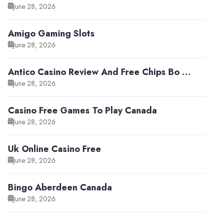
June 28, 2026
Amigo Gaming Slots
June 28, 2026
Antico Casino Review And Free Chips Bo …
June 28, 2026
Casino Free Games To Play Canada
June 28, 2026
Uk Online Casino Free
June 28, 2026
Bingo Aberdeen Canada
June 28, 2026