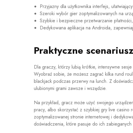
Przyjazny dla użytkownika interfejs, ułatwiając
Szeroki wybór gier zoptymalizowanych na urz
Szybkie i bezpieczne przetwarzanie płatnośc
Dedykowana aplikacja na Androida, zapewnia
Praktyczne scenariusz
Dla graczy, którzy lubią krótkie, intensywne ses
Wyobraź sobie, że możesz zagrać kilka rund roul
blackjack podczas przerwy na lunch. Z doświadc
ulubionymi grami zawsze i wszędzie.
Na przykład, gracz może użyć swojego urządzenia
pracy, albo skorzystać z szybkiej gry live casin
zoptymalizowanej stronie internetowej i dedykow
doświadczenia, które pasuje do ich zabieganych 