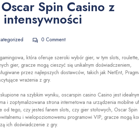
 Oscar Spin Casino z
j intensywności
ategorized
0 Comment
amingowa, która oferuje szeroki wybór gier, w tym slots, roulette,
pnych gier, gracze mogą cieszyć się unikalnym doświadczeniem,
ługiwane przez najlepszych dostawców, takich jak NetEnt, Pragma
scytujące wrażenia z gry.
je skupione na szybkim wyniku,
oscarspin casino
Casino jest idealny
syna i zoptymalizowana strona internetowa na urządzenia mobilne uł
 od tego, czy jesteś fanem slots, czy gier stołowych, Oscar Spin
powitalnemu i wielopoziomowemu programowi VIP, gracze mogą ko
zą ich doświadczenie z gry.