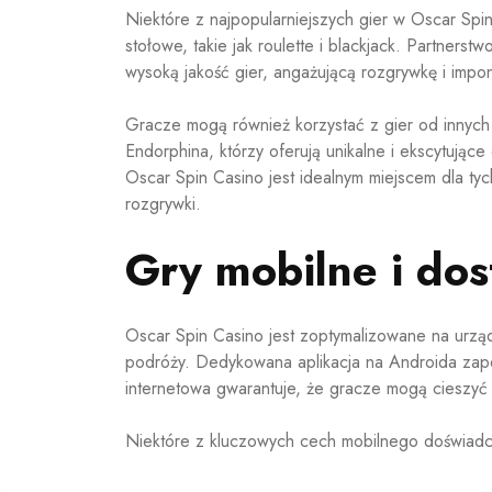
Niektóre z najpopularniejszych gier w Oscar Spin 
stołowe, takie jak roulette i blackjack. Partners
wysoką jakość gier, angażującą rozgrywkę i impon
Gracze mogą również korzystać z gier od innych
Endorphina, którzy oferują unikalne i ekscytują
Oscar Spin Casino jest idealnym miejscem dla ty
rozgrywki.
Gry mobilne i do
Oscar Spin Casino jest zoptymalizowane na urzą
podróży. Dedykowana aplikacja na Androida zap
internetowa gwarantuje, że gracze mogą cieszyć 
Niektóre z kluczowych cech mobilnego doświadc