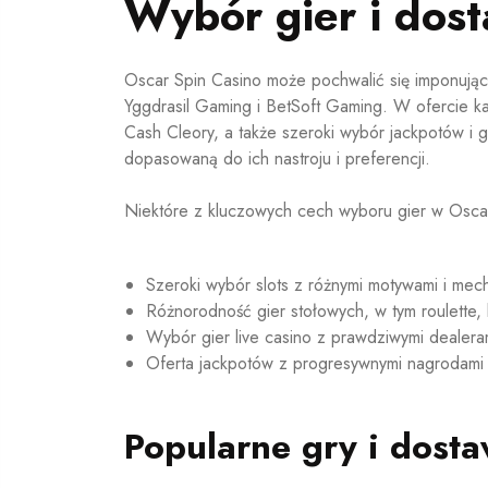
Wybór gier i dos
Oscar Spin Casino może pochwalić się imponują
Yggdrasil Gaming i BetSoft Gaming. W ofercie kasy
Cash Cleory, a także szeroki wybór jackpotów i 
dopasowaną do ich nastroju i preferencji.
Niektóre z kluczowych cech wyboru gier w Oscar
Szeroki wybór slots z różnymi motywami i mec
Różnorodność gier stołowych, w tym roulette, 
Wybór gier live casino z prawdziwymi dealeram
Oferta jackpotów z progresywnymi nagrodami 
Popularne gry i dost