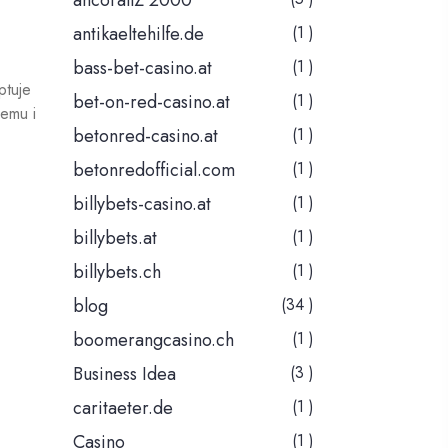
ancorallZ 2000
antikaeltehilfe.de
(1 )
bass-bet-casino.at
(1 )
ptuje
bet-on-red-casino.at
(1 )
iemu i
betonred-casino.at
(1 )
betonredofficial.com
(1 )
billybets-casino.at
(1 )
billybets.at
(1 )
billybets.ch
(1 )
blog
(34 )
boomerangcasino.ch
(1 )
Business Idea
(3 )
caritaeter.de
(1 )
Casino
(1 )