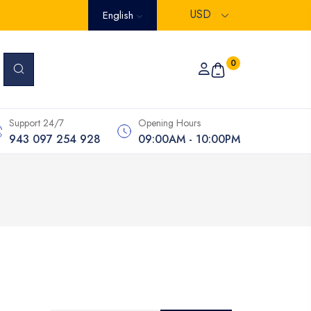
USD
English
0
Support 24/7
Opening Hours
943 097 254 928
09:00AM - 10:00PM