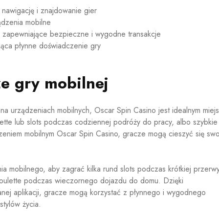
y nawigację i znajdowanie gier
ądzenia mobilne
i, zapewniające bezpieczne i wygodne transakcje
jąca płynne doświadczenie gry
e gry mobilnej
je na urządzeniach mobilnych, Oscar Spin Casino jest idealnym miej
ette lub slots podczas codziennej podróży do pracy, albo szybkie
zeniem mobilnym Oscar Spin Casino, gracze mogą cieszyć się swo
 mobilnego, aby zagrać kilka rund slots podczas krótkiej przerw
o roulette podczas wieczornego dojazdu do domu. Dzięki
anej aplikacji, gracze mogą korzystać z płynnego i wygodnego
stylów życia.