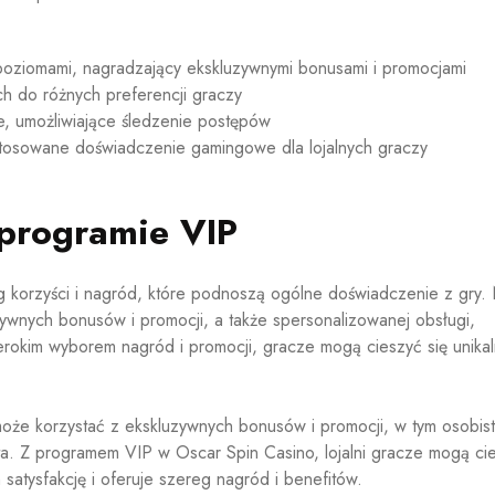
oziomami, nagradzający ekskluzywnymi bonusami i promocjami
h do różnych preferencji graczy
e, umożliwiające śledzenie postępów
tosowane doświadczenie gamingowe dla lojalnych graczy
 programie VIP
 korzyści i nagród, które podnoszą ogólne doświadczenie z gry.
zywnych bonusów i promocji, a także spersonalizowanej obsługi,
erokim wyborem nagród i promocji, gracze mogą cieszyć się unika
może korzystać z ekskluzywnych bonusów i promocji, w tym osobis
ta. Z programem VIP w Oscar Spin Casino, lojalni gracze mogą ci
 satysfakcję i oferuje szereg nagród i benefitów.