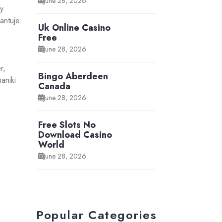
June 28, 2026
ry
antuje
Uk Online Casino
Free
June 28, 2026
r,
Bingo Aberdeen
aniki
Canada
June 28, 2026
Free Slots No
Download Casino
World
June 28, 2026
a
Popular Categories