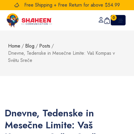
Free Shipping + Free Return for above $54.99
0
Home
/
Blog
/
Posts
/
Dnevne, Tedenske in Mesečne Limite: Vaš Kompas v
Světu Sreče
Dnevne, Tedenske in
Mesečne Limite: Vaš