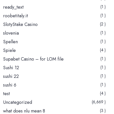
ready_text
(1 )
roobetitaly.it
(1 )
SlotyStake Casino
(2 )
slovenia
(1 )
Spellen
(1 )
Spiele
(4 )
Supabet Casino – for LOM file
(1 )
Sushi 12
(1 )
sushi 22
(1 )
sushi 6
(1 )
test
(4 )
Uncategorized
(6,669 )
what does nlu mean 8
(3 )