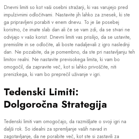
Dnevni limiti so kot vaši osebni stražarji, ki vas varujejo pred
impulzivnimi odločitvami. Nastavite jih lahko za znesek, ki ste
ga pripravljeni porabiti v enem dnevu. To je še posebej
koristno, če imate slab dan ali če se vam zdi, da se stvari ne
odvijajo v vašo korist. Dnevni limiti vas prisilijo, da se ustavite,
premislite in se odločite, ali boste nadaljevali z igro naslednji
dan. Ne pozabite, da je pomembno, da ste pri nastavljanju teh
limitov realni. Ne nastavite previsokega limita, ki vam bo
omogočil, da zapravite več, kot si lahko privoščite, niti
prenizkega, ki vam bo preprečil uživanje v igri.
Tedenski Limiti:
Dolgoročna Strategija
Tedenski limiti vam omogočajo, da razmišljate o svoji igri na
daljši rok. So idealni za spremljanje vaših navad in
zagotavljanje, da ne porabite več, kot ste si zastavili za