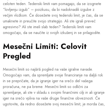
celoten teden. Tedenski limiti vam pomagajo, da se izognete
“lovljenju izgub” – poizkusu, da bi nadoknadili izgube z
večjim vložkom. Če dosežete svoj tedenski limit, je čas, da se
umaknete in preučite svojo strategijo. Ali ste igrali preveč
agresivno? Ali ste imeli slab teden? Tedenski limiti vam
omogočajo, da se naučite iz svojih izkušenj in se prilagodite.
Mesečni Limiti: Celovit
Pregled
Mesečni limiti so najširši pogled na vaše igralne navade.
Omogočajo vam, da spremljate svoje financiranje na daljši rok
in se prepričate, da je igranje iger na srečo del vašega
proračuna, ne pa breme. Mesečni limiti so odlični za
spremljanje, ali ste v skladu s svojimi finančnimi cilji in ali igranje
iger na srečo vpliva na vaše druge finančne obveznosti. Če
ugotovite, da redno dosežete svoj mesečni limit, je morda čas,