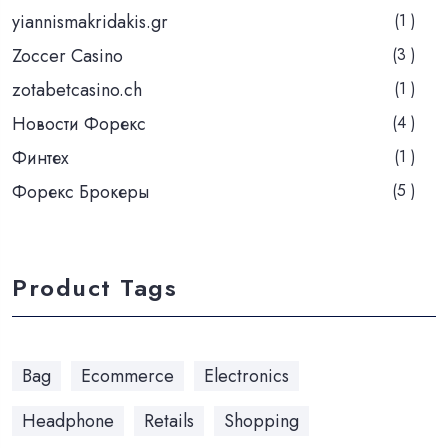
yiannismakridakis.gr
(1 )
Zoccer Casino
(3 )
zotabetcasino.ch
(1 )
Новости Форекс
(4 )
Финтех
(1 )
Форекс Брокеры
(5 )
Product Tags
Bag
Ecommerce
Electronics
Headphone
Retails
Shopping