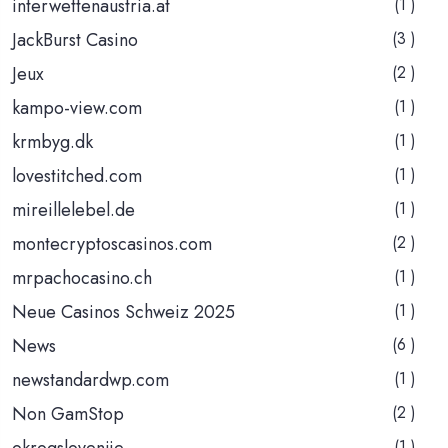
interwettenaustria.at
(1 )
JackBurst Casino
(3 )
Jeux
(2 )
kampo-view.com
(1 )
krmbyg.dk
(1 )
lovestitched.com
(1 )
mireillelebel.de
(1 )
montecryptoscasinos.com
(2 )
mrpachocasino.ch
(1 )
Neue Casinos Schweiz 2025
(1 )
News
(6 )
newstandardwp.com
(1 )
Non GamStop
(2 )
okrogslovenije
(1 )