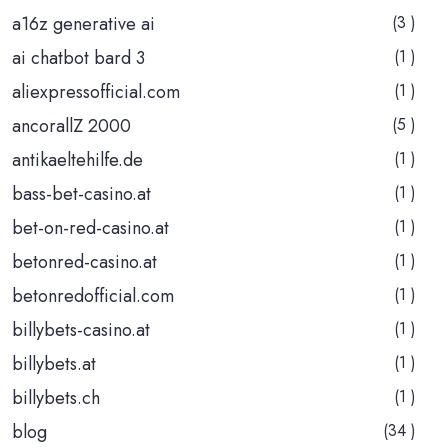
a16z generative ai
(3 )
ai chatbot bard 3
(1 )
aliexpressofficial.com
(1 )
ancorallZ 2000
(5 )
antikaeltehilfe.de
(1 )
bass-bet-casino.at
(1 )
bet-on-red-casino.at
(1 )
betonred-casino.at
(1 )
betonredofficial.com
(1 )
billybets-casino.at
(1 )
billybets.at
(1 )
billybets.ch
(1 )
blog
(34 )