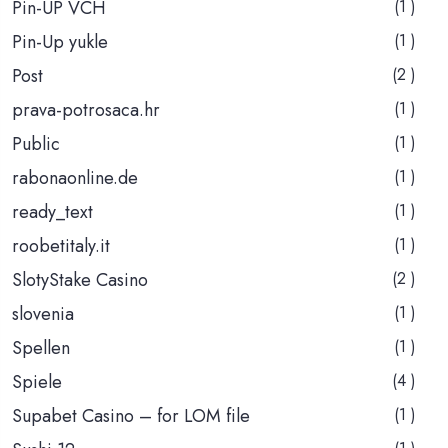
Pin-UP VCH
(1 )
Pin-Up yukle
(1 )
Post
(2 )
prava-potrosaca.hr
(1 )
Public
(1 )
rabonaonline.de
(1 )
ready_text
(1 )
roobetitaly.it
(1 )
SlotyStake Casino
(2 )
slovenia
(1 )
Spellen
(1 )
Spiele
(4 )
Supabet Casino – for LOM file
(1 )