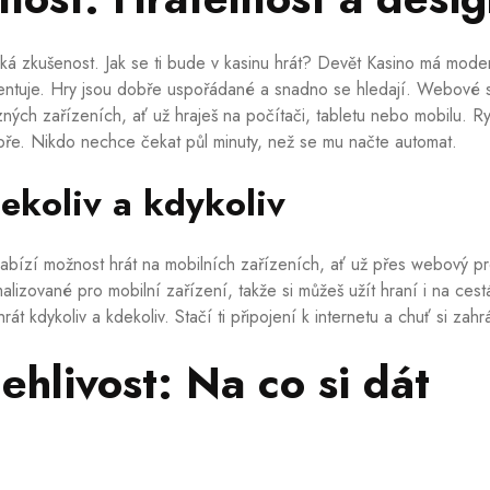
lská zkušenost. Jak se ti bude v kasinu hrát? Devět Kasino má mode
ientuje. Hry jsou dobře uspořádané a snadno se hledají. Webové s
ných zařízeních, ať už hraješ na počítači, tabletu nebo mobilu. Ry
dobře. Nikdo nechce čekat půl minuty, než se mu načte automat.
dekoliv a kdykoliv
nabízí možnost hrát na mobilních zařízeních, ať už přes webový pr
alizované pro mobilní zařízení, takže si můžeš užít hraní i na cest
át kdykoliv a kdekoliv. Stačí ti připojení k internetu a chuť si zahrá
ehlivost: Na co si dát