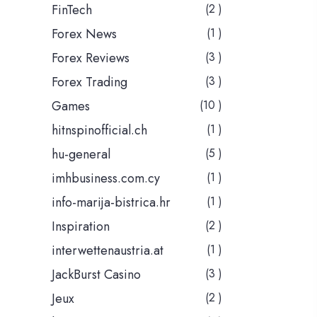
FinTech
(2 )
Forex News
(1 )
Forex Reviews
(3 )
Forex Trading
(3 )
Games
(10 )
hitnspinofficial.ch
(1 )
hu-general
(5 )
imhbusiness.com.cy
(1 )
info-marija-bistrica.hr
(1 )
Inspiration
(2 )
interwettenaustria.at
(1 )
JackBurst Casino
(3 )
Jeux
(2 )