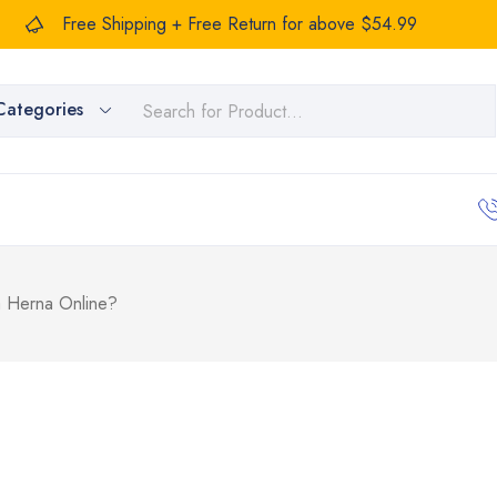
Free Shipping + Free Return for above $54.99
Categories
á Herna Online?