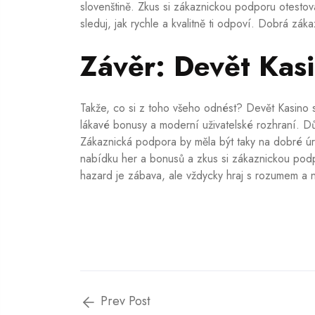
slovenštině. Zkus si zákaznickou podporu otestov
sleduj, jak rychle a kvalitně ti odpoví. Dobrá zá
Závěr: Devět Kasi
Takže, co si z toho všeho odnést? Devět Kasino s
lákavé bonusy a moderní uživatelské rozhraní. Důle
Zákaznická podpora by měla být taky na dobré úro
nabídku her a bonusů a zkus si zákaznickou podpor
hazard je zábava, ale vždycky hraj s rozumem a nas
Prev Post