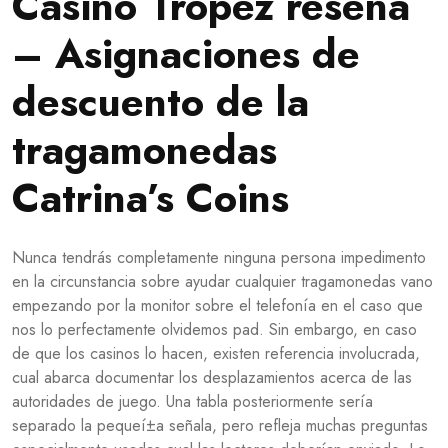
Casino Tropez reseña
– Asignaciones de
descuento de la
tragamonedas
Catrina’s Coins
Nunca tendrás completamente ninguna persona impedimento
en la circunstancia sobre ayudar cualquier tragamonedas vano
empezando por la monitor sobre el telefonía en el caso que
nos lo perfectamente olvidemos pad. Sin embargo, en caso
de que los casinos lo hacen, existen referencia involucrada,
cual abarca documentar los desplazamientos acerca de las
autoridades de juego. Una tabla posteriormente serí­a
separado la pequeí±a señala, pero refleja muchas preguntas