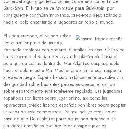
comercial algún gigantesco comienzo de año con el fin de
QuickSpin. El futuro se ve favorable para Quickspin, por
consiguiente continúan innovando, creciendo desplazándolo
hacia el pelo encantando a jugadores en todo el mundo.
El aldea europeo, el Mundo sobre
De cualquier parte del mundo,
comparte fronteras con Andorra, Gibraltar, Francia, Chile y no
ha transpirado el Rada de Vizcaya desplazándolo hacia el
pelo guarda costas dentro del Mar Atlántico desplazándolo
hacia el pelo nuestro Mar Mediterráneo. En lo cual respecta
alrededor juego, España ha sido históricamente proactiva y, a
desigualdad sobre bastantes países europeos, el campo
sobre esparcimiento está totalmente regulado. Las jugadores
españoles son libres sobre jugar online, así­ como las
operadores joviales licencia española son libres sobre aceptar
usuarios de esta competencia. Nunca incluyo cristalino en
caso de que De cualquier parte del mundo procesa a las
jugadores españoles cual prefieren competir joviales