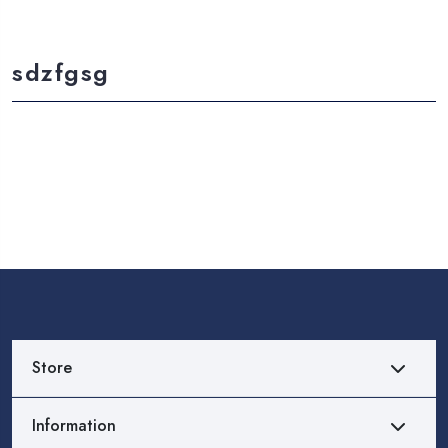
sdzfgsg
Store
Information