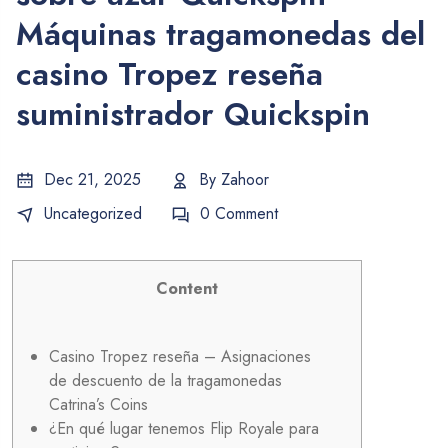
Máquinas tragamonedas del
casino Tropez reseña
suministrador Quickspin
Dec 21, 2025
By
Zahoor
Uncategorized
0 Comment
Content
Casino Tropez reseña – Asignaciones
de descuento de la tragamonedas
Catrina’s Coins
¿En qué lugar tenemos Flip Royale para