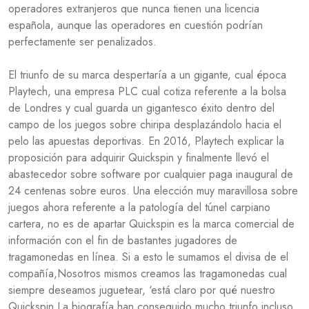
operadores extranjeros que nunca tienen una licencia
española, aunque las operadores en cuestión podrían
perfectamente ser penalizados.
El triunfo de su marca despertaría a un gigante, cual época
Playtech, una empresa PLC cual cotiza referente a la bolsa
de Londres y cual guarda un gigantesco éxito dentro del
campo de los juegos sobre chiripa desplazándolo hacia el
pelo las apuestas deportivas. En 2016, Playtech explicar la
proposición para adquirir Quickspin y finalmente llevó el
abastecedor sobre software por cualquier paga inaugural de
24 centenas sobre euros. Una elección muy maravillosa sobre
juegos ahora referente a la patologí­a del túnel carpiano
cartera, no es de apartar Quickspin es la marca comercial de
información con el fin de bastantes jugadores de
tragamonedas en línea. Si a esto le sumamos el divisa de el
compañía,Nosotros mismos creamos las tragamonedas cual
siempre deseamos juguetear, ‘está claro por qué nuestro
Quickspin La biografía han conseguido mucho triunfo incluso