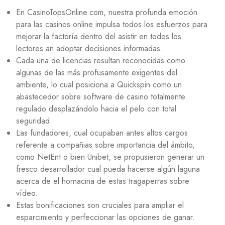
En CasinoTopsOnline.com, nuestra profunda emoción
para las casinos online impulsa todos los esfuerzos para
mejorar la factoría dentro del asistir en todos los
lectores an adoptar decisiones informadas.
Cada una de licencias resultan reconocidas como
algunas de las más profusamente exigentes del
ambiente, lo cual posiciona a Quickspin como un
abastecedor sobre software de casino totalmente
regulado desplazándolo hacia el pelo con total
seguridad.
Las fundadores, cual ocupaban antes altos cargos
referente a compañias sobre importancia del ámbito,
como NetEnt o bien Unibet, se propusieron generar un
fresco desarrollador cual pueda hacerse algún laguna
acerca de el hornacina de estas tragaperras sobre
vídeo.
Estas bonificaciones son cruciales para ampliar el
esparcimiento y perfeccionar las opciones de ganar.