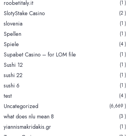
roobetitaly.it
(1 )
SlotyStake Casino
(2 )
slovenia
(1 )
Spellen
(1 )
Spiele
(4 )
Supabet Casino – for LOM file
(1 )
Sushi 12
(1 )
sushi 22
(1 )
sushi 6
(1 )
test
(4 )
Uncategorized
(6,669 )
what does nlu mean 8
(3 )
yiannismakridakis.gr
(1 )