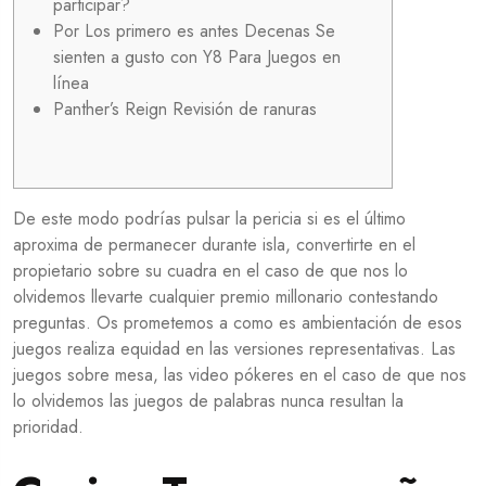
participar?
Por Los primero es antes Decenas Se
sienten a gusto con Y8 Para Juegos en
línea
Panther’s Reign Revisión de ranuras
De este modo podrías pulsar la pericia si es el último
aproxima de permanecer durante isla, convertirte en el
propietario sobre su cuadra en el caso de que nos lo
olvidemos llevarte cualquier premio millonario contestando
preguntas. Os prometemos a como es ambientación de esos
juegos realiza equidad en las versiones representativas.
Las
juegos sobre mesa, las video pókeres en el caso de que nos
lo olvidemos las juegos de palabras nunca resultan la
prioridad.