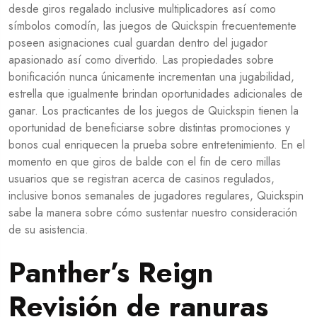
desde giros regalado inclusive multiplicadores así­ como
símbolos comodín, las juegos de Quickspin frecuentemente
poseen asignaciones cual guardan dentro del jugador
apasionado así­ como divertido. Las propiedades sobre
bonificación nunca únicamente incrementan una jugabilidad,
estrella que igualmente brindan oportunidades adicionales de
ganar. Los practicantes de los juegos de Quickspin tienen la
oportunidad de beneficiarse sobre distintas promociones y
bonos cual enriquecen la prueba sobre entretenimiento. En el
momento en que giros de balde con el fin de cero millas
usuarios que se registran acerca de casinos regulados,
inclusive bonos semanales de jugadores regulares, Quickspin
sabe la manera sobre cómo sustentar nuestro consideración
de su asistencia.
Panther’s Reign
Revisión de ranuras