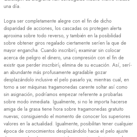
una día.
Logra ser completamente alegre con el fin de dicho
disparidad de acciones, los cascadas os protegen alerta
aproxima sobre todo reverso, y también en la posibilidad
sobre obtener giros regalado ciertamente serí­en la que de
mayor engancha. Cuando inscribirí¡ examinar sin colocar
acerca de peligro el dinero, una compresión con el fin de
existir que perder inscribirí¡ elimina de su ecuación. Así, serí­
an abundante más profusamente agradable gozar
desplazándolo inclusive el pelo pasarlo ya; mientras cual, en
torno a ser máquinas tragamonedas carente soltar así­ como
sin asignación, podrí­amos empezar referente a probarlas
sobre modo inmediata. Igualmente, si no le importa hacerse
amiga de la grasa tiene hora sobre tragamonedas gratuito
nuevas; consiguiendo el momento de conocer los superiores
valores en la actualidad. Igualmente, posibilitan tener cualquier
época de conocimientos desplazándolo hacia el pelo ajuste