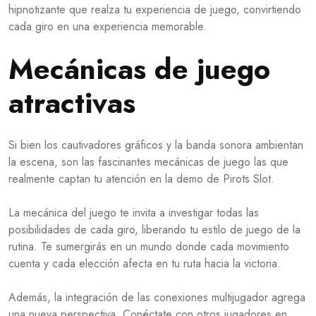
hipnotizante que realza tu experiencia de juego, convirtiendo
cada giro en una experiencia memorable.
Mecánicas de juego
atractivas
Si bien los cautivadores gráficos y la banda sonora ambientan
la escena, son las fascinantes mecánicas de juego las que
realmente captan tu atención en la demo de Pirots Slot.
La mecánica del juego te invita a investigar todas las
posibilidades de cada giro, liberando tu estilo de juego de la
rutina. Te sumergirás en un mundo donde cada movimiento
cuenta y cada elección afecta en tu ruta hacia la victoria.
Además, la integración de las conexiones multijugador agrega
una nueva perspectiva. Conéctate con otros jugadores en