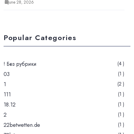
June 28, 2026
Popular Categories
! Без рубрики
(4 )
03
(1 )
1
(2 )
111
(1 )
18.12
(1 )
2
(1 )
22betwetten.de
(1 )