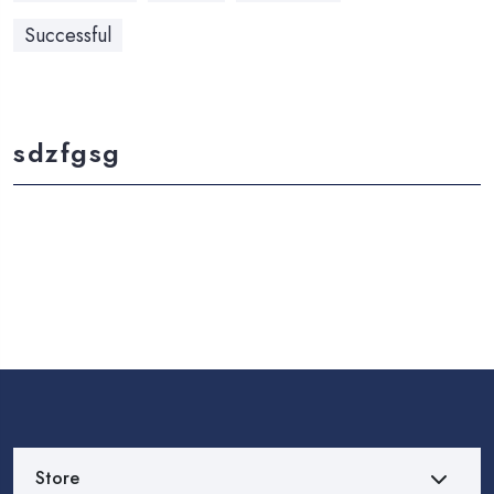
Successful
sdzfgsg
Store