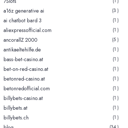
7Slots
(1 )
a16z generative ai
(3 )
ai chatbot bard 3
(1 )
aliexpressofficial.com
(1 )
ancorallZ 2000
(5 )
antikaeltehilfe.de
(1 )
bass-bet-casino.at
(1 )
bet-on-red-casino.at
(1 )
betonred-casino.at
(1 )
betonredofficial.com
(1 )
billybets-casino.at
(1 )
billybets.at
(1 )
billybets.ch
(1 )
blog
(34 )