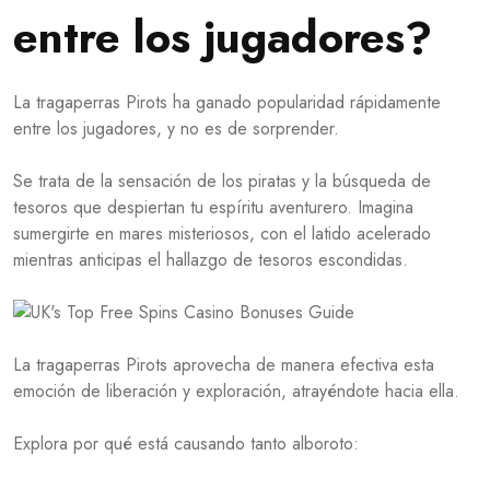
entre los jugadores?
La tragaperras Pirots ha ganado popularidad rápidamente
entre los jugadores, y no es de sorprender.
Se trata de la sensación de los piratas y la búsqueda de
tesoros que despiertan tu espíritu aventurero. Imagina
sumergirte en mares misteriosos, con el latido acelerado
mientras anticipas el hallazgo de tesoros escondidas.
La tragaperras Pirots aprovecha de manera efectiva esta
emoción de liberación y exploración, atrayéndote hacia ella.
Explora por qué está causando tanto alboroto: