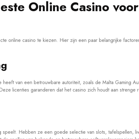
este Online Casino voor
ecte online casino te kiezen. Hier zijn een paar belangrijke factor
ng
tie heeft van een betrouwbare autoriteit, zoals de Malta Gaming Aut
e licenties garanderen dat het casino zich houdt aan strenge r
ag speelt. Hebben ze een goede selectie van slots, tafelspellen, li