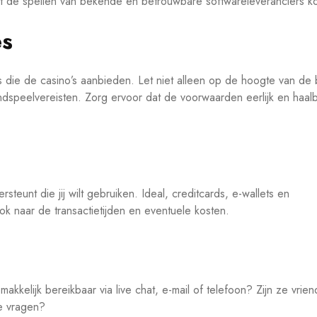
at de spellen van bekende en betrouwbare softwareleveranciers 
es
s die de casino’s aanbieden. Let niet alleen op de hoogte van de
speelvereisten. Zorg ervoor dat de voorwaarden eerlijk en haal
teunt die jij wilt gebruiken. Ideal, creditcards, e-wallets en
ook naar de transactietijden en eventuele kosten.
kkelijk bereikbaar via live chat, e-mail of telefoon? Zijn ze vriend
e vragen?