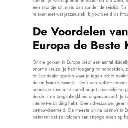
spelen, je vaardigheden te testen en wie weet, e
een avondje uit, maar dan zonder de reistijd. En 
relaxen met wat jazzmuziek, bijvoorbeeld via
http
De Voordelen va
Europa de Beste 
Online gokken in Europa biedt een aantal duidelij
enorme keuze. Je hebt toegang tot honderden, zo 
tot live dealer spellen waar je tegen echte deal
dan in fysieke casino’s. Denk aan welkomstbonuss
bonussen kunnen je speelbudget aanzienlijk verg
derde is de toegankelijkheid ongeëvenaard. Je k
internetverbinding hebt. Geen dresscode, geen rei
betrouwbaarheid. De meeste online casino’s in E
betekent dat ze voldoen aan strenge eisen op he