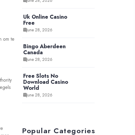
June 28, 2026
Uk Online Casino
Free
June 28, 2026
en om te
Bingo Aberdeen
Canada
June 28, 2026
Free Slots No
hority
Download Casino
egels
World
June 28, 2026
ve
Popular Categories