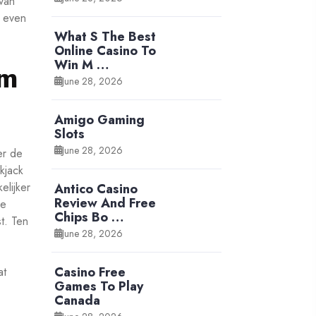
 van
d even
What S The Best
Online Casino To
Win M …
om
June 28, 2026
Amigo Gaming
Slots
June 28, 2026
er de
kjack
elijker
Antico Casino
Review And Free
ze
Chips Bo …
t. Ten
June 28, 2026
Casino Free
at
Games To Play
Canada