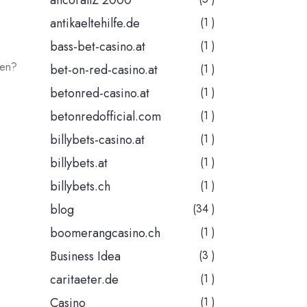
ancorallZ 2000
antikaeltehilfe.de
(1 )
bass-bet-casino.at
(1 )
ren?
bet-on-red-casino.at
(1 )
betonred-casino.at
(1 )
betonredofficial.com
(1 )
billybets-casino.at
(1 )
billybets.at
(1 )
billybets.ch
(1 )
blog
(34 )
boomerangcasino.ch
(1 )
Business Idea
(3 )
caritaeter.de
(1 )
Casino
(1 )