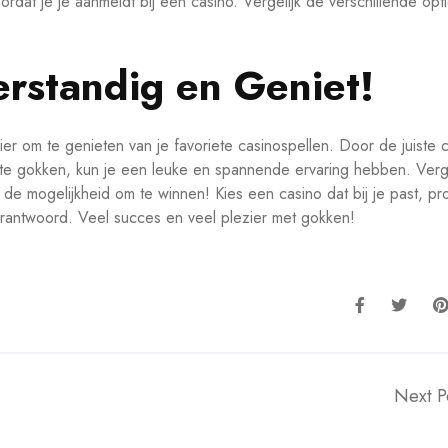
rdat je je aanmeldt bij een casino. Vergelijk de verschillende opt
erstandig en Geniet!
er om te genieten van je favoriete casinospellen. Door de juiste c
 te gokken, kun je een leuke en spannende ervaring hebben. Ver
de mogelijkheid om te winnen! Kies een casino dat bij je past, pro
erantwoord. Veel succes en veel plezier met gokken!
Next P