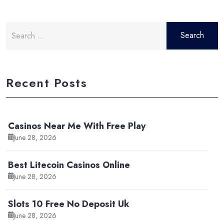
Search
for:
Recent Posts
Casinos Near Me With Free Play
June 28, 2026
Best Litecoin Casinos Online
June 28, 2026
Slots 10 Free No Deposit Uk
June 28, 2026