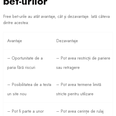
bet-urilor
Free bet-urile au atât avantaje, cât și dezavantaje. Iată câteva
dintre acestea:
Avantaje
Dezavantaje
– Oportunitate de a
– Pot avea restricții de pariere
paria fără riscuri
sau retragere
– Posibilitatea de a testa
– Pot avea termene limită
un site nou
stricte pentru utilizare
– Pot fi parte a unor
– Pot avea cerințe de rulaj