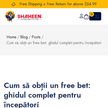
Free Shipping + Free Return for above $54.99
0
Home
/
Blog
/
Posts
/
Cum să obții un free bet: ghidul complet pentru începători
Cum să obții un free bet:
ghidul complet pentru
începători