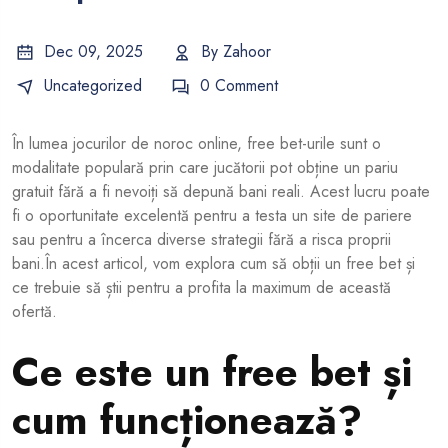
Dec 09, 2025
By
Zahoor
Uncategorized
0 Comment
În lumea jocurilor de noroc online, free bet-urile sunt o
modalitate populară prin care jucătorii pot obține un pariu
gratuit fără a fi nevoiți să depună bani reali. Acest lucru poate
fi o oportunitate excelentă pentru a testa un site de pariere
sau pentru a încerca diverse strategii fără a risca proprii
bani.În acest articol, vom explora cum să
obții un free bet și
ce trebuie să știi pentru a profita la maximum de această
ofertă.
Ce este un free bet și
cum funcționează?