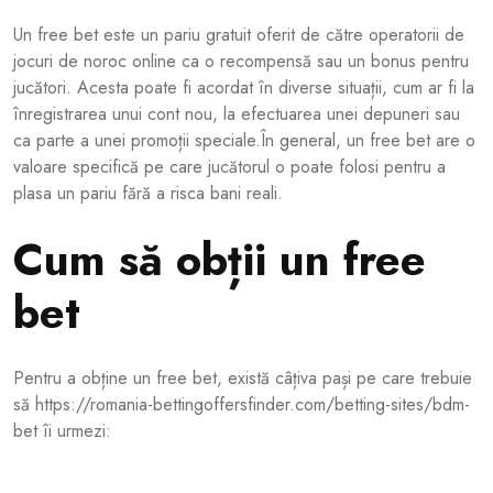
Un free bet este un pariu gratuit oferit de către operatorii de
jocuri de noroc online ca o recompensă sau un bonus pentru
jucători. Acesta poate fi acordat în diverse situații, cum ar fi la
înregistrarea unui cont nou, la efectuarea unei depuneri sau
ca parte a unei promoții speciale.În general, un free bet are o
valoare specifică pe care jucătorul o poate folosi pentru a
plasa un pariu fără a risca bani reali.
Cum să obții un free
bet
Pentru a obține un free bet, există câțiva pași pe care trebuie
să
https://romania-bettingoffersfinder.com/betting-sites/bdm-
bet
îi urmezi: