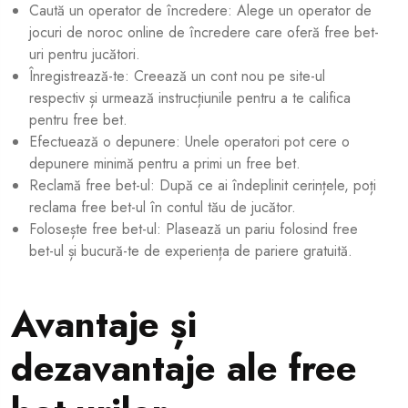
Caută un operator de încredere: Alege un operator de
jocuri de noroc online de încredere care oferă free bet-
uri pentru jucători.
Înregistrează-te: Creează un cont nou pe site-ul
respectiv și urmează instrucțiunile pentru a te califica
pentru free bet.
Efectuează o depunere: Unele operatori pot cere o
depunere minimă pentru a primi un free bet.
Reclamă free bet-ul: După ce ai îndeplinit cerințele, poți
reclama free bet-ul în contul tău de jucător.
Folosește free bet-ul: Plasează un pariu folosind free
bet-ul și bucură-te de experiența de pariere gratuită.
Avantaje și
dezavantaje ale free