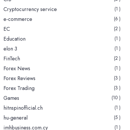
Cryptocurrency service
(1 )
e-commerce
(6 )
EC
(2 )
Education
(1 )
elon 3
(1 )
FinTech
(2 )
Forex News
(1 )
Forex Reviews
(3 )
Forex Trading
(3 )
Games
(10 )
hitnspinofficial.ch
(1 )
hu-general
(5 )
imhbusiness.com.cy
(1 )