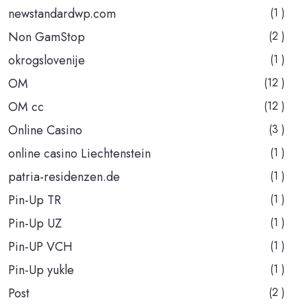
newstandardwp.com
(1 )
Non GamStop
(2 )
okrogslovenije
(1 )
OM
(12 )
OM cc
(12 )
Online Casino
(3 )
online casino Liechtenstein
(1 )
patria-residenzen.de
(1 )
Pin-Up TR
(1 )
Pin-Up UZ
(1 )
Pin-UP VCH
(1 )
Pin-Up yukle
(1 )
Post
(2 )