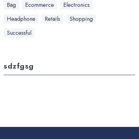
Bag
Ecommerce
Electronics
Headphone
Retails
Shopping
Successful
sdzfgsg