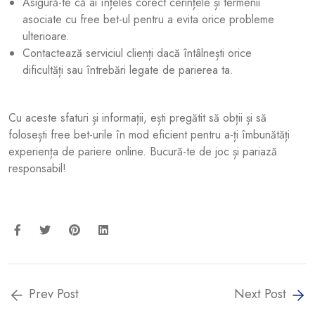
Asigură-te că ai înțeles corect cerințele și termenii
asociate cu free bet-ul pentru a evita orice probleme
ulterioare.
Contactează serviciul clienți dacă întâlnești orice
dificultăți sau întrebări legate de parierea ta.
Cu aceste sfaturi și informații, ești pregătit să obții și să
folosești free bet-urile în mod eficient pentru a-ți îmbunătăți
experiența de pariere online. Bucură-te de joc și pariază
responsabil!
Prev Post
Next Post