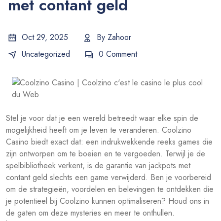
met contant geld
Oct 29, 2025
By
Zahoor
Uncategorized
0 Comment
Stel je voor dat je een wereld betreedt waar elke spin de
mogelijkheid heeft om je leven te veranderen. Coolzino
Casino biedt exact dat: een indrukwekkende reeks games die
zijn ontworpen om te boeien en te vergoeden. Terwijl je de
spelbibliotheek verkent, is de garantie van jackpots met
contant geld slechts een game verwijderd. Ben je voorbereid
om de strategieën, voordelen en belevingen te ontdekken die
je potentieel bij Coolzino kunnen optimaliseren? Houd ons in
de gaten om deze mysteries en meer te onthullen.