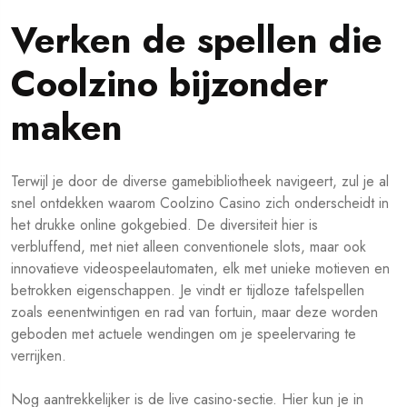
Verken de spellen die
Coolzino bijzonder
maken
Terwijl je door de diverse gamebibliotheek navigeert, zul je al
snel ontdekken waarom Coolzino Casino zich onderscheidt in
het drukke online gokgebied. De diversiteit hier is
verbluffend, met niet alleen conventionele slots, maar ook
innovatieve videospeelautomaten, elk met unieke motieven en
betrokken eigenschappen. Je vindt er tijdloze tafelspellen
zoals eenentwintigen en rad van fortuin, maar deze worden
geboden met actuele wendingen om je speelervaring te
verrijken.
Nog aantrekkelijker is de live casino-sectie. Hier kun je in