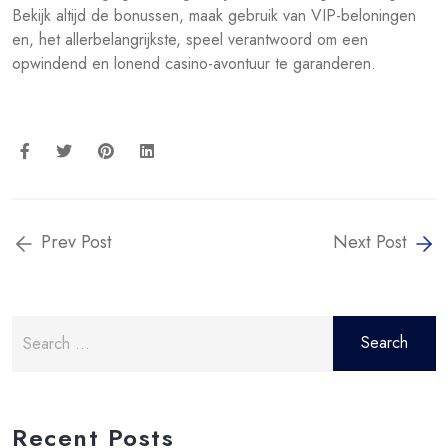
Bekijk altijd de bonussen, maak gebruik van VIP-beloningen
en, het allerbelangrijkste, speel verantwoord om een
opwindend en lonend casino-avontuur te garanderen.
Prev Post
Next Post
Search
for:
Recent Posts