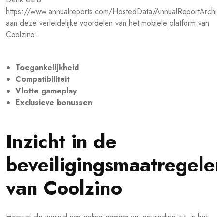
https://www.annualreports.com/HostedData/AnnualReportA
aan deze verleidelijke voordelen van het mobiele platform van
Coolzino:
Toegankelijkheid
Compatibiliteit
Vlotte gameplay
Exclusieve bonussen
Inzicht in de
beveiligingsmaatregele
van Coolzino
Hoewel de wereld van online gaming vol opwinding zit, is het