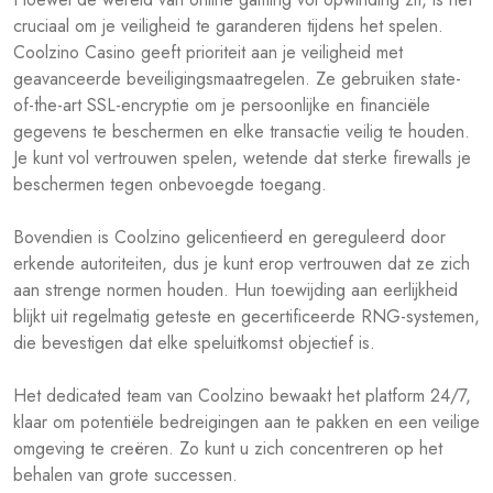
cruciaal om je veiligheid te garanderen tijdens het spelen.
Coolzino Casino geeft prioriteit aan je veiligheid met
geavanceerde beveiligingsmaatregelen. Ze gebruiken state-
of-the-art SSL-encryptie om je persoonlijke en financiële
gegevens te beschermen en elke transactie veilig te houden.
Je kunt vol vertrouwen spelen, wetende dat sterke firewalls je
beschermen tegen onbevoegde toegang.
Bovendien is Coolzino gelicentieerd en gereguleerd door
erkende autoriteiten, dus je kunt erop vertrouwen dat ze zich
aan strenge normen houden. Hun toewijding aan eerlijkheid
blijkt uit regelmatig geteste en gecertificeerde RNG-systemen,
die bevestigen dat elke speluitkomst objectief is.
Het dedicated team van Coolzino bewaakt het platform 24/7,
klaar om potentiële bedreigingen aan te pakken en een veilige
omgeving te creëren. Zo kunt u zich concentreren op het
behalen van grote successen.