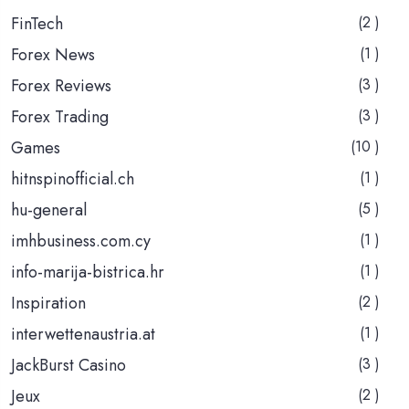
FinTech
(2 )
Forex News
(1 )
Forex Reviews
(3 )
Forex Trading
(3 )
Games
(10 )
hitnspinofficial.ch
(1 )
hu-general
(5 )
imhbusiness.com.cy
(1 )
info-marija-bistrica.hr
(1 )
Inspiration
(2 )
interwettenaustria.at
(1 )
JackBurst Casino
(3 )
Jeux
(2 )