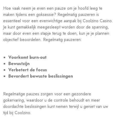
Hoe vaak neem je even een pauze om je hoofd leeg te
maken tijdens een goksessie? Regelmatig pauzeren is
essentieel voor een evenwichtige aanpak bij Coolzino Casino.
Je kunt gemakkelijk meegesleept worden door de spanning,
maar door even een stapje terug te doen, kun je je plannen
objectief beoordelen. Regelmatig pauzeren:
Voorkomt burn-out
Bewustzijn
Verbetert de focus
Bevordert bewuste beslissingen
Regelmatige pauzes zorgen voor een gezondere
gokervaring, waardoor u de controle behoudt en meer
doordachte beslissingen kunt nemen terwijl u geniet van uw
tijd bij Coolzino.