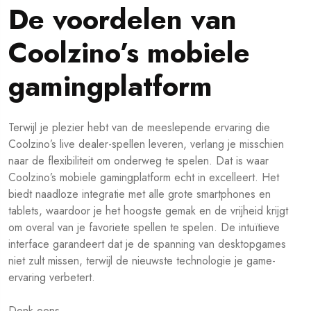
De voordelen van
Coolzino’s mobiele
gamingplatform
Terwijl je plezier hebt van de meeslepende ervaring die
Coolzino’s live dealer-spellen leveren, verlang je misschien
naar de flexibiliteit om onderweg te spelen. Dat is waar
Coolzino’s mobiele gamingplatform echt in excelleert. Het
biedt naadloze integratie met alle grote smartphones en
tablets, waardoor je het hoogste gemak en de vrijheid krijgt
om overal van je favoriete spellen te spelen. De intuïtieve
interface garandeert dat je de spanning van desktopgames
niet zult missen, terwijl de nieuwste technologie je game-
ervaring verbetert.
Denk eens