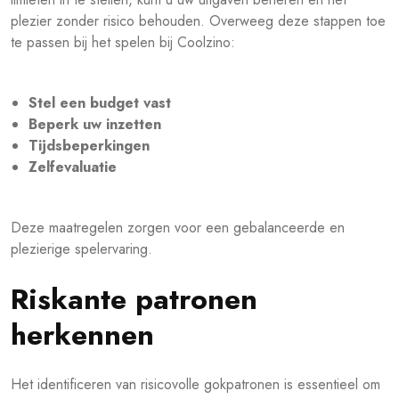
plezier zonder risico behouden. Overweeg deze stappen toe
te passen bij het spelen bij Coolzino:
Stel een budget vast
Beperk uw inzetten
Tijdsbeperkingen
Zelfevaluatie
Deze maatregelen zorgen voor een gebalanceerde en
plezierige spelervaring.
Riskante patronen
herkennen
Het identificeren van risicovolle gokpatronen is essentieel om