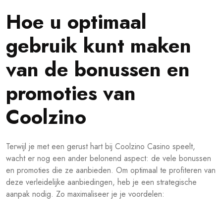
Hoe u optimaal
gebruik kunt maken
van de bonussen en
promoties van
Coolzino
Terwijl je met een gerust hart bij Coolzino Casino speelt,
wacht er nog een ander belonend aspect: de vele bonussen
en promoties die ze aanbieden. Om optimaal te profiteren van
deze verleidelijke aanbiedingen, heb je een strategische
aanpak nodig. Zo maximaliseer je je voordelen: