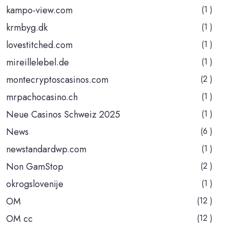
kampo-view.com
(1 )
krmbyg.dk
(1 )
lovestitched.com
(1 )
mireillelebel.de
(1 )
montecryptoscasinos.com
(2 )
mrpachocasino.ch
(1 )
Neue Casinos Schweiz 2025
(1 )
News
(6 )
newstandardwp.com
(1 )
Non GamStop
(2 )
okrogslovenije
(1 )
OM
(12 )
OM cc
(12 )