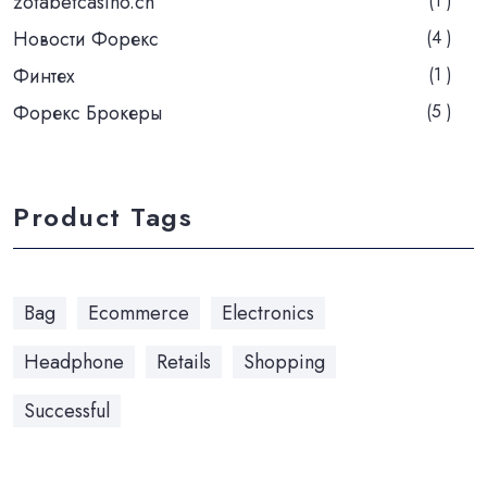
zotabetcasino.ch
(1 )
Новости Форекс
(4 )
Финтех
(1 )
Форекс Брокеры
(5 )
Product Tags
Bag
Ecommerce
Electronics
Headphone
Retails
Shopping
Successful