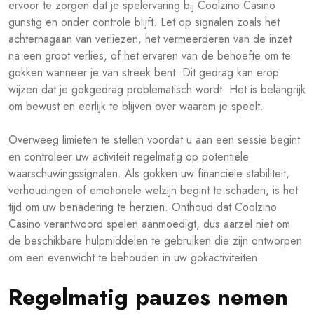
ervoor te zorgen dat je spelervaring bij Coolzino Casino
gunstig en onder controle blijft. Let op signalen zoals het
achternagaan van verliezen, het vermeerderen van de inzet
na een groot verlies, of het ervaren van de behoefte om te
gokken wanneer je van streek bent. Dit gedrag kan erop
wijzen dat je gokgedrag problematisch wordt. Het is belangrijk
om bewust en eerlijk te blijven over waarom je speelt.
Overweeg limieten te stellen voordat u aan een sessie begint
en controleer uw activiteit regelmatig op potentiële
waarschuwingssignalen. Als gokken uw financiële stabiliteit,
verhoudingen of emotionele welzijn begint te schaden, is het
tijd om uw benadering te herzien. Onthoud dat Coolzino
Casino verantwoord spelen aanmoedigt, dus aarzel niet om
de beschikbare hulpmiddelen te gebruiken die zijn ontworpen
om een evenwicht te behouden in uw gokactiviteiten.
Regelmatig pauzes nemen