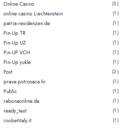
Online Casino
(3 )
online casino Liechtenstein
(1 )
patria-residenzen.de
(1 )
Pin-Up TR
(1 )
Pin-Up UZ
(1 )
Pin-UP VCH
(1 )
Pin-Up yukle
(1 )
Post
(2 )
prava-potrosaca.hr
(1 )
Public
(1 )
rabonaonline.de
(1 )
ready_text
(1 )
roobetitaly.it
(1 )