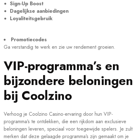
Sign-Up Boost
Dagelijkse aanbiedingen
Loyaliteitsgebruik
Promotiecodes
Ga verstandig te werk en zie uw rendement groeien.
VIP-programma’s en
bijzondere beloningen
bij Coolzino
Verhoog je Coolzino Casino-ervaring door hun VIP-
programma’s te ontdekken, die een rijkdom aan exclusieve
beloningen leveren, speciaal voor toegewijde spelers. Je zult
merken dat deze gelaagde programma’s zijn gemaakt om je