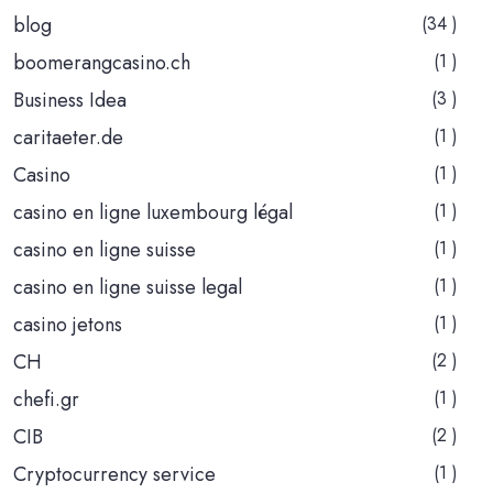
blog
(34 )
boomerangcasino.ch
(1 )
Business Idea
(3 )
caritaeter.de
(1 )
Casino
(1 )
casino en ligne luxembourg légal
(1 )
casino en ligne suisse
(1 )
casino en ligne suisse legal
(1 )
casino jetons
(1 )
CH
(2 )
chefi.gr
(1 )
CIB
(2 )
Cryptocurrency service
(1 )