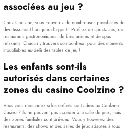
associées au jeu ?
Chez Coolzino, vous trouverez de nombreuses possibilités de
divertissement hors jeux d’argent ! Profitez de spectacles, de
restaurants gastronomiques, de bars animés et de spas
relaxants. Chacun y trouvera son bonheur, pour des moments
inoubliables au-delà des tables de jeu !
Les enfants sont-ils
autorisés dans certaines
zones du casino Coolzino ?
Vous vous demandez si les enfants sont admis au Coolzino
Casino ? Ils ne peuvent pas accéder à la salle de jeux, mais
des zones familiales sont prévues. Vous y trouverez des
restaurants, des shows et des salles de jeux adaptés à tous