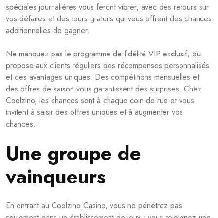
spéciales journalières vous feront vibrer, avec des retours sur
vos défaites et des tours gratuits qui vous offrent des chances
additionnelles de gagner.
Ne manquez pas le programme de fidélité VIP exclusif, qui
propose aux clients réguliers des récompenses personnalisés
et des avantages uniques. Des compétitions mensuelles et
des offres de saison vous garantissent des surprises. Chez
Coolzino, les chances sont à chaque coin de rue et vous
invitent à saisir des offres uniques et à augmenter vos
chances.
Une groupe de
vainqueurs
En entrant au Coolzino Casino, vous ne pénétrez pas
seulement dans un établissement de jeux ; vous rejoignez une