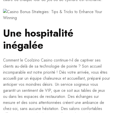
Une hospitalité
inégalée
Comment le Coolzino Casino continue-t-il de captiver ses
clients au-delà de sa technologie de pointe ? Son accueil
incomparable est notre priorité ! Dès votre arrivée, vous êtes
accueilli par un équipe chaleureux et accueillant, préparé pour
anticiper vos moindres désirs. Un service soigneux vous
garantit un sentiment de VIP, que ce soit aux tables de jeux
ou dans les espaces de restauration. Des échanges sur
mesure et des soins attentionnées créent une ambiance de
chez-soi, sans aucune hésitation. Des salons confortables