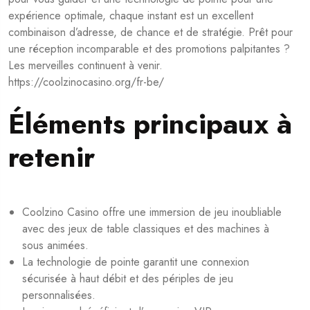
expérience optimale, chaque instant est un excellent
combinaison d’adresse, de chance et de stratégie. Prêt pour
une réception incomparable et des promotions palpitantes ?
Les merveilles continuent à venir.
https://coolzinocasino.org/fr-be/
Éléments principaux à
retenir
Coolzino Casino offre une immersion de jeu inoubliable
avec des jeux de table classiques et des machines à
sous animées.
La technologie de pointe garantit une connexion
sécurisée à haut débit et des périples de jeu
personnalisées.