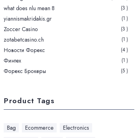
what does nlu mean 8
(3 )
yiannismakridakis.gr
(1 )
Zoccer Casino
(3 )
zotabetcasino.ch
(1 )
Новости Форекс
(4 )
Финтех
(1 )
Форекс Брокеры
(5 )
Product Tags
Bag
Ecommerce
Electronics