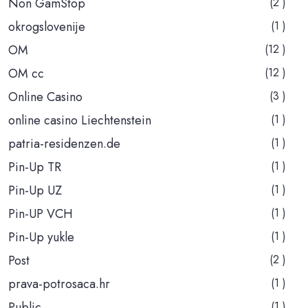
Non GamStop
(2 )
okrogslovenije
(1 )
OM
(12 )
OM cc
(12 )
Online Casino
(3 )
online casino Liechtenstein
(1 )
patria-residenzen.de
(1 )
Pin-Up TR
(1 )
Pin-Up UZ
(1 )
Pin-UP VCH
(1 )
Pin-Up yukle
(1 )
Post
(2 )
prava-potrosaca.hr
(1 )
Public
(1 )