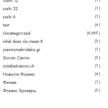
Sushi 12
(1 )
sushi 22
(1 )
sushi 6
(1 )
test
(4 )
Uncategorized
(6,669 )
what does nlu mean 8
(3 )
yiannismakridakis.gr
(1 )
Zoccer Casino
(3 )
zotabetcasino.ch
(1 )
Новости Форекс
(4 )
Финтех
(1 )
Форекс Брокеры
(5 )