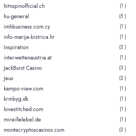
hitnspinofficial.ch
(1 )
hu-general
(5 )
imhbusiness.com.cy
(1 )
info-marija-bistrica.hr
(1 )
Inspiration
(2 )
interwettenaustria.at
(1 )
JackBurst Casino
(3 )
Jeux
(2 )
kampo-view.com
(1 )
krmbyg.dk
(1 )
lovestitched.com
(1 )
mireillelebel.de
(1 )
montecryptoscasinos.com
(2 )