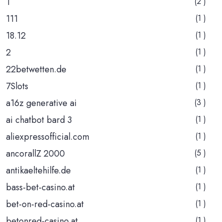
1
(2 )
111
(1 )
18.12
(1 )
2
(1 )
22betwetten.de
(1 )
7Slots
(1 )
a16z generative ai
(3 )
ai chatbot bard 3
(1 )
aliexpressofficial.com
(1 )
ancorallZ 2000
(5 )
antikaeltehilfe.de
(1 )
bass-bet-casino.at
(1 )
bet-on-red-casino.at
(1 )
betonred-casino.at
(1 )