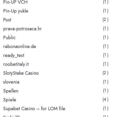
Pin-UP VCH
(1 )
Pin-Up yukle
(1 )
Post
(2 )
prava-potrosaca.hr
(1 )
Public
(1 )
rabonaonline.de
(1 )
ready_text
(1 )
roobetitaly.it
(1 )
SlotyStake Casino
(2 )
slovenia
(1 )
Spellen
(1 )
Spiele
(4 )
Supabet Casino – for LOM file
(1 )