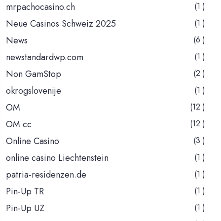
mrpachocasino.ch
(1 )
Neue Casinos Schweiz 2025
(1 )
News
(6 )
newstandardwp.com
(1 )
Non GamStop
(2 )
okrogslovenije
(1 )
OM
(12 )
OM cc
(12 )
Online Casino
(3 )
online casino Liechtenstein
(1 )
patria-residenzen.de
(1 )
Pin-Up TR
(1 )
Pin-Up UZ
(1 )