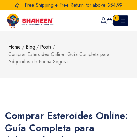
Free Shipping + Free Return for above $54.99
0
Home
/
Blog
/
Posts
/
Comprar Esteroides Online: Guía Completa para
Adquirirlos de Forma Segura
Comprar Esteroides Online:
Guía Completa para