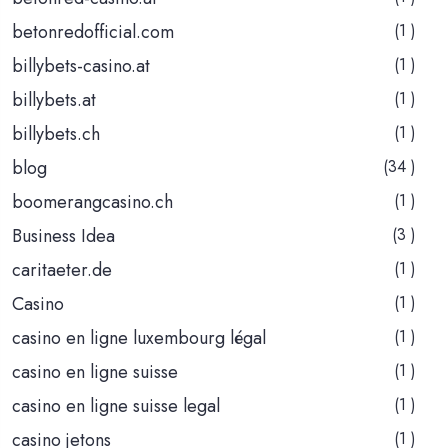
betonredofficial.com
(1 )
billybets-casino.at
(1 )
billybets.at
(1 )
billybets.ch
(1 )
blog
(34 )
boomerangcasino.ch
(1 )
Business Idea
(3 )
caritaeter.de
(1 )
Casino
(1 )
casino en ligne luxembourg légal
(1 )
casino en ligne suisse
(1 )
casino en ligne suisse legal
(1 )
casino jetons
(1 )