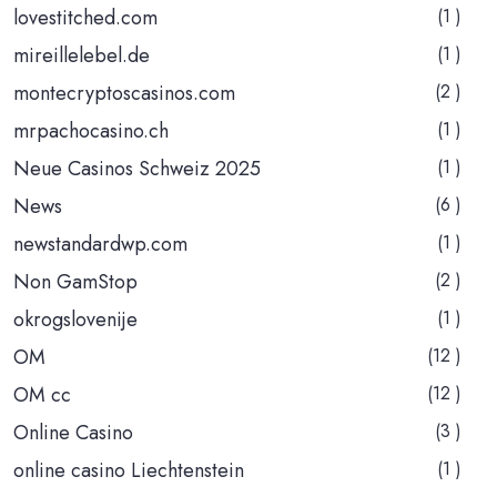
lovestitched.com
(1 )
mireillelebel.de
(1 )
montecryptoscasinos.com
(2 )
mrpachocasino.ch
(1 )
Neue Casinos Schweiz 2025
(1 )
News
(6 )
newstandardwp.com
(1 )
Non GamStop
(2 )
okrogslovenije
(1 )
OM
(12 )
OM cc
(12 )
Online Casino
(3 )
online casino Liechtenstein
(1 )