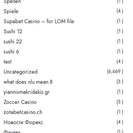
Spellen
(1 )
Spiele
(4 )
Supabet Casino – for LOM file
(1 )
Sushi 12
(1 )
sushi 22
(1 )
sushi 6
(1 )
test
(4 )
Uncategorized
(6,669 )
what does nlu mean 8
(3 )
yiannismakridakis.gr
(1 )
Zoccer Casino
(3 )
zotabetcasino.ch
(1 )
Новости Форекс
(4 )
Финтех
(1 )