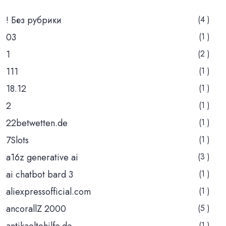
! Без рубрики
(4 )
03
(1 )
1
(2 )
111
(1 )
18.12
(1 )
2
(1 )
22betwetten.de
(1 )
7Slots
(1 )
a16z generative ai
(3 )
ai chatbot bard 3
(1 )
aliexpressofficial.com
(1 )
ancorallZ 2000
(5 )
antikaeltehilfe.de
(1 )