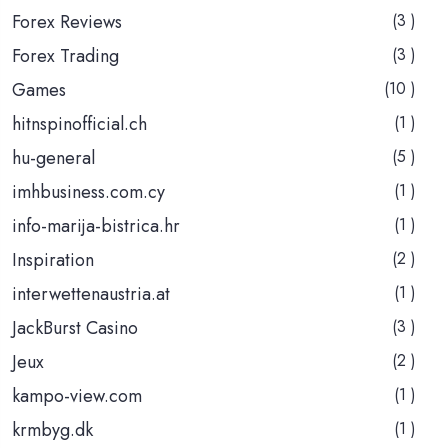
Forex Reviews
(3 )
Forex Trading
(3 )
Games
(10 )
hitnspinofficial.ch
(1 )
hu-general
(5 )
imhbusiness.com.cy
(1 )
info-marija-bistrica.hr
(1 )
Inspiration
(2 )
interwettenaustria.at
(1 )
JackBurst Casino
(3 )
Jeux
(2 )
kampo-view.com
(1 )
krmbyg.dk
(1 )