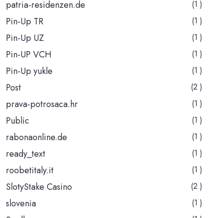
patria-residenzen.de
(1 )
Pin-Up TR
(1 )
Pin-Up UZ
(1 )
Pin-UP VCH
(1 )
Pin-Up yukle
(1 )
Post
(2 )
prava-potrosaca.hr
(1 )
Public
(1 )
rabonaonline.de
(1 )
ready_text
(1 )
roobetitaly.it
(1 )
SlotyStake Casino
(2 )
slovenia
(1 )