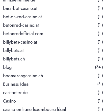
bass-bet-casino.at
(1 )
bet-on-red-casino.at
(1 )
betonred-casino.at
(1 )
betonredofficial.com
(1 )
billybets-casino.at
(1 )
billybets.at
(1 )
billybets.ch
(1 )
blog
(34 )
boomerangcasino.ch
(1 )
Business Idea
(3 )
caritaeter.de
(1 )
Casino
(1 )
casino en ligne luxembourg légal
(1 )