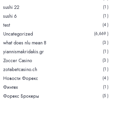
sushi 22
(1 )
sushi 6
(1 )
test
(4 )
Uncategorized
(6,669 )
what does nlu mean 8
(3 )
yiannismakridakis.gr
(1 )
Zoccer Casino
(3 )
zotabetcasino.ch
(1 )
Новости Форекс
(4 )
Финтех
(1 )
Форекс Брокеры
(5 )