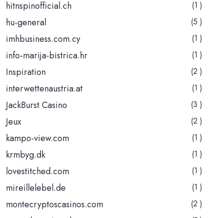
hitnspinofficial.ch
(1 )
hu-general
(5 )
imhbusiness.com.cy
(1 )
info-marija-bistrica.hr
(1 )
Inspiration
(2 )
interwettenaustria.at
(1 )
JackBurst Casino
(3 )
Jeux
(2 )
kampo-view.com
(1 )
krmbyg.dk
(1 )
lovestitched.com
(1 )
mireillelebel.de
(1 )
montecryptoscasinos.com
(2 )