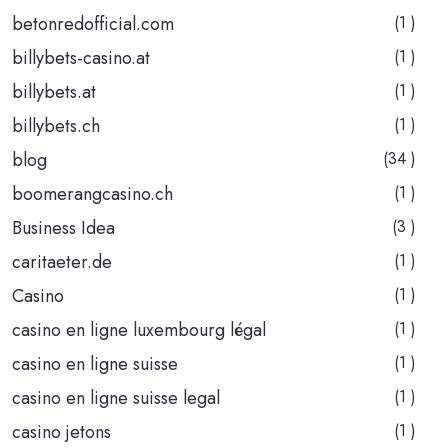
betonredofficial.com
(1 )
billybets-casino.at
(1 )
billybets.at
(1 )
billybets.ch
(1 )
blog
(34 )
boomerangcasino.ch
(1 )
Business Idea
(3 )
caritaeter.de
(1 )
Casino
(1 )
casino en ligne luxembourg légal
(1 )
casino en ligne suisse
(1 )
casino en ligne suisse legal
(1 )
casino jetons
(1 )