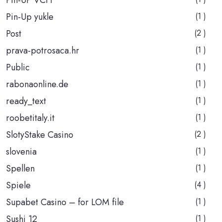
Pin-Up yukle
(1 )
Post
(2 )
prava-potrosaca.hr
(1 )
Public
(1 )
rabonaonline.de
(1 )
ready_text
(1 )
roobetitaly.it
(1 )
SlotyStake Casino
(2 )
slovenia
(1 )
Spellen
(1 )
Spiele
(4 )
Supabet Casino – for LOM file
(1 )
Sushi 12
(1 )