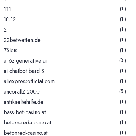
111
(1 )
18.12
(1 )
2
(1 )
22betwetten.de
(1 )
7Slots
(1 )
a16z generative ai
(3 )
ai chatbot bard 3
(1 )
aliexpressofficial.com
(1 )
ancorallZ 2000
(5 )
antikaeltehilfe.de
(1 )
bass-bet-casino.at
(1 )
bet-on-red-casino.at
(1 )
betonred-casino.at
(1 )