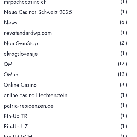
mrpachocasino.ch
(1 )
Neue Casinos Schweiz 2025
(1 )
News
(6 )
newstandardwp.com
(1 )
Non GamStop
(2 )
okrogslovenije
(1 )
OM
(12 )
OM cc
(12 )
Online Casino
(3 )
online casino Liechtenstein
(1 )
patria-residenzen.de
(1 )
Pin-Up TR
(1 )
Pin-Up UZ
(1 )
Pin-UP VCH
(1 )