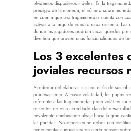
olvidemos dispositivos móviles. En la tragamon
prestigio de la moneda, el número sobre monedas
en cuenta que una tragamonedas cuenta con cuaren
activas a lo largo de nuestro esparcimiento. Las 
donde las jugadores podrían sacar grandes premi
divertida que provee unas funcionalidades de bon
Los 3 excelentes 
joviales recursos 
Alrededor del elaborar clic con el fin de suscrib
procesamiento. A mayor volatilidad, los pagos re
referente a las tragamonedas poco volátiles suce
recientes de esta acreditado clan del desarrolla
envolvente combinande alhaja hacia la gran cant
las partidas. No importa si no debes una temát
experimentar aunque sea en cierta ocasión sob