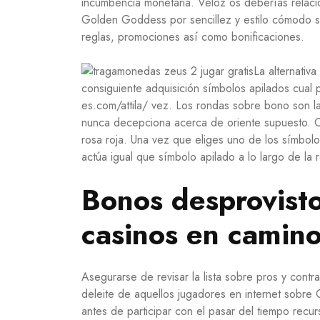
incumbencia monetaria. Veloz os deberías relaci
Golden Goddess por sencillez y estilo cómodo s
reglas, promociones así­ como bonificaciones.
La alternativ
consiguiente adquisición símbolos apilados cual
es.com/attila/
vez. Los rondas sobre bono son la
nunca decepciona acerca de oriente supuesto. C
rosa roja. Una vez que eliges uno de los símbolo
actúa igual que símbolo apilado a lo largo de la 
Bonos desprovisto
casinos en camin
Asegurarse de revisar la lista sobre pros y contr
deleite de aquellos jugadores en internet sobre 
antes de participar con el pasar del tiempo rec