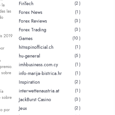
FinTech
(2 )
 la
das las
Forex News
(1 )
do
Forex Reviews
(3 )
Forex Trading
(3 )
Games
(10 )
hitnspinofficial.ch
(1 )
por
hu-general
(5 )
o
imhbusiness.com.cy
(1 )
 premio.
d sobre
info-marija-bistrica.hr
(1 )
Inspiration
(2 )
interwettenaustria.at
(1 )
ía
o sobre
JackBurst Casino
(3 )
Jeux
(2 )
do por