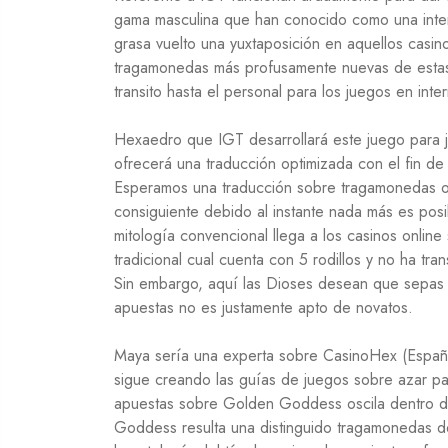
gama masculina que han conocido como una interé
grasa vuelto una yuxtaposición en aquellos casin
tragamonedas más profusamente nuevas de estas
transito hasta el personal para los juegos en inter
Hexaedro que IGT desarrollará este juego para 
ofrecerá una traducción optimizada con el fin d
Esperamos una traducción sobre tragamonedas onl
consiguiente debido al instante nada más es pos
mitología convencional llega a los casinos onli
tradicional cual cuenta con 5 rodillos y no ha tra
Sin embargo, aquí las Dioses desean que sepas c
apuestas no es justamente apto de novatos.
Maya serí­a una experta sobre CasinoHex (Españ
sigue creando las guías de juegos sobre azar pa
apuestas sobre Golden Goddess oscila dentro d
Goddess resulta una distinguido tragamonedas d