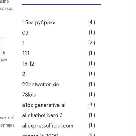
asino
escasas
! Без рубрики
(4 )
03
(1 )
s-
1
(2 )
GT
 la
111
(1 )
 que
18.12
(1 )
2
(1 )
22betwetten.de
(1 )
7Slots
(1 )
a16z generative ai
(3 )
ai chatbot bard 3
(1 )
ser del
entajas
aliexpressofficial.com
(1 )
(5 )