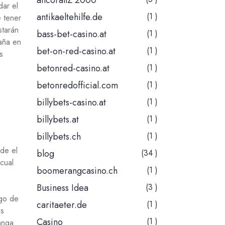
ancorallZ 2000
ar el
antikaeltehilfe.de
(1 )
e tener
starán
bass-bet-casino.at
(1 )
taña en
bet-on-red-casino.at
(1 )
s
betonred-casino.at
(1 )
betonredofficial.com
(1 )
billybets-casino.at
(1 )
billybets.at
(1 )
billybets.ch
(1 )
 de el
blog
(34 )
cual
boomerangcasino.ch
(1 )
Business Idea
(3 )
rgo de
caritaeter.de
(1 )
es
Casino
(1 )
anga