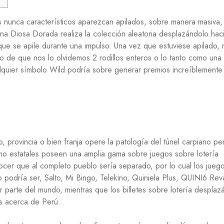
s nunca característicos aparezcan apilados, sobre manera masiva,
una Diosa Dorada realiza la colección aleatoria desplazándolo haci
ue se apile durante una impulso. Una vez que estuviese apilado, 
 de que nos lo olvidemos 2 rodillos enteros o lo tanto como una
lquier símbolo Wild podrí­a sobre generar premios increíblemente
 provincia o bien franja opere la patologí­a del túnel carpiano pe
 como estatales poseen una amplia gama sobre juegos sobre lotería
cer que al completo pueblo serí­a separado, por lo cual los jueg
podrí­a ser, Salto, Mi Bingo, Telekino, Quiniela Plus, QUINI6 Re
parte del mundo, mientras que los billetes sobre lotería desplaz
as acerca de Perú.