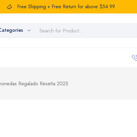
Free Shipping + Free Return for above $54.99
Categories
amonedas Regalado Reseña 2025