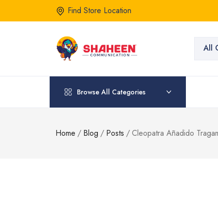
Find Store Location
All 
Browse All Categories
Home
/
Blog
/
Posts
/
Cleopatra Añadido Trag