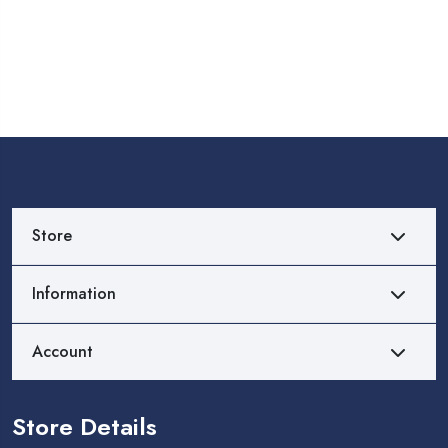
Store
Information
Account
Store Details