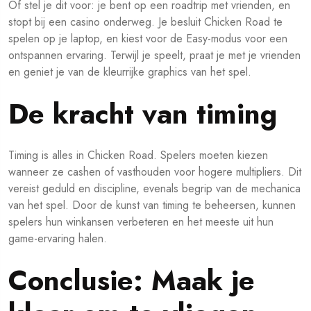
Of stel je dit voor: je bent op een roadtrip met vrienden, en
stopt bij een casino onderweg. Je besluit Chicken Road te
spelen op je laptop, en kiest voor de Easy-modus voor een
ontspannen ervaring. Terwijl je speelt, praat je met je vrienden
en geniet je van de kleurrijke graphics van het spel.
De kracht van timing
Timing is alles in Chicken Road. Spelers moeten kiezen
wanneer ze cashen of vasthouden voor hogere multipliers. Dit
vereist geduld en discipline, evenals begrip van de mechanica
van het spel. Door de kunst van timing te beheersen, kunnen
spelers hun winkansen verbeteren en het meeste uit hun
game-ervaring halen.
Conclusie: Maak je