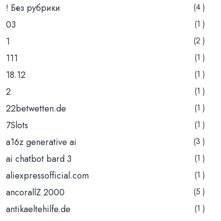
! Без рубрики
(4 )
03
(1 )
1
(2 )
111
(1 )
18.12
(1 )
2
(1 )
22betwetten.de
(1 )
7Slots
(1 )
a16z generative ai
(3 )
ai chatbot bard 3
(1 )
aliexpressofficial.com
(1 )
ancorallZ 2000
(5 )
antikaeltehilfe.de
(1 )