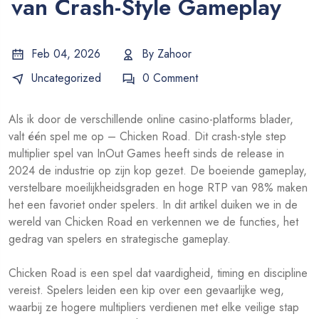
van Crash-Style Gameplay
Feb 04, 2026
By
Zahoor
Uncategorized
0 Comment
Als ik door de verschillende online casino-platforms blader,
valt één spel me op – Chicken Road. Dit crash-style step
multiplier spel van InOut Games heeft sinds de release in
2024 de industrie op zijn kop gezet. De boeiende gameplay,
verstelbare moeilijkheidsgraden en hoge RTP van 98% maken
het een favoriet onder spelers. In dit artikel duiken we in de
wereld van Chicken Road en verkennen we de functies, het
gedrag van spelers en strategische gameplay.
Chicken Road is een spel dat vaardigheid, timing en discipline
vereist. Spelers leiden een kip over een gevaarlijke weg,
waarbij ze hogere multipliers verdienen met elke veilige stap