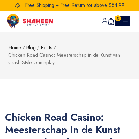
Free Shipping + Free Return for above $54.99
0
Home
/
Blog
/
Posts
/
Chicken Road Casino: Meesterschap in de Kunst van
Crash-Style Gameplay
Chicken Road Casino:
Meesterschap in de Kunst