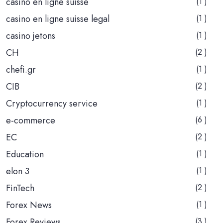
casino en ligne suisse
(1 )
casino en ligne suisse legal
(1 )
casino jetons
(1 )
CH
(2 )
chefi.gr
(1 )
CIB
(2 )
Cryptocurrency service
(1 )
e-commerce
(6 )
EC
(2 )
Education
(1 )
elon 3
(1 )
FinTech
(2 )
Forex News
(1 )
Forex Reviews
(3 )