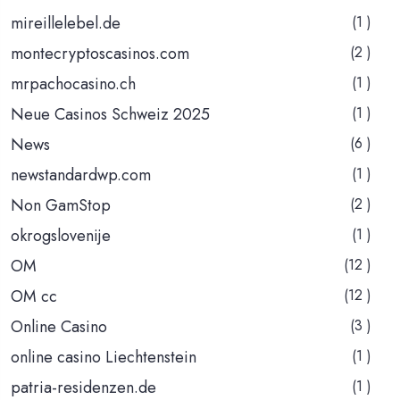
mireillelebel.de
(1 )
montecryptoscasinos.com
(2 )
mrpachocasino.ch
(1 )
Neue Casinos Schweiz 2025
(1 )
News
(6 )
newstandardwp.com
(1 )
Non GamStop
(2 )
okrogslovenije
(1 )
OM
(12 )
OM cc
(12 )
Online Casino
(3 )
online casino Liechtenstein
(1 )
patria-residenzen.de
(1 )