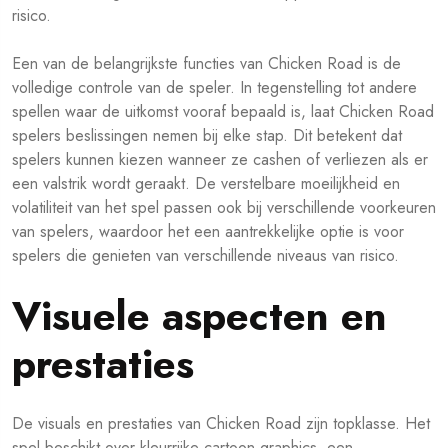
risico.
Een van de belangrijkste functies van Chicken Road is de
volledige controle van de speler. In tegenstelling tot andere
spellen waar de uitkomst vooraf bepaald is, laat Chicken Road
spelers beslissingen nemen bij elke stap. Dit betekent dat
spelers kunnen kiezen wanneer ze cashen of verliezen als er
een valstrik wordt geraakt. De verstelbare moeilijkheid en
volatiliteit van het spel passen ook bij verschillende voorkeuren
van spelers, waardoor het een aantrekkelijke optie is voor
spelers die genieten van verschillende niveaus van risico.
Visuele aspecten en
prestaties
De visuals en prestaties van Chicken Road zijn topklasse. Het
spel beschikt over kleurrijke cartoon graphics, een