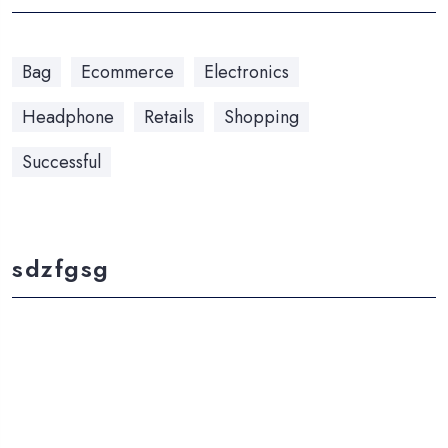
Bag
Ecommerce
Electronics
Headphone
Retails
Shopping
Successful
sdzfgsg