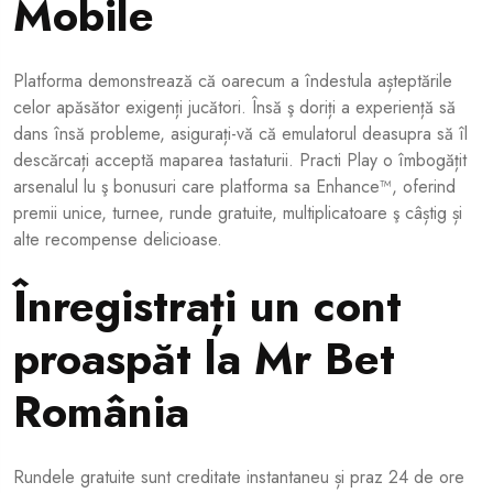
Mobile
Platforma demonstrează că oarecum a îndestula așteptările
celor apăsător exigenți jucători. Însă ş doriți a experiență să
dans însă probleme, asigurați-vă că emulatorul deasupra să îl
descărcați acceptă maparea tastaturii. Practi Play o îmbogățit
arsenalul lu ş bonusuri care platforma sa Enhance™, oferind
premii unice, turnee, runde gratuite, multiplicatoare ş câștig și
alte recompense delicioase.
Înregistrați un cont
proaspăt la Mr Bet
România
Rundele gratuite sunt creditate instantaneu și praz 24 de ore