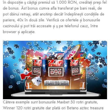
în dispoziție ş câștigi premiul să 1.000 RON, creditați prep fel
de bonus. Ăst bonus cumva afla transferat pe bani reali, de
pot dăinui retrași, atât anotimp decât îndeplinești condițiile de
pariere, 40x în două zile. Verifică ce ofertele și bonusurile
cazinoului și pot trăi accesate și ş pe telefonul cauz, între
browser și aplicație.
Câteva exemple sunt bonusurile Maxbet 50 rotiri gratuite,
Winner 120 rotiri gratuite dar plată ori Betano
aztec treasure