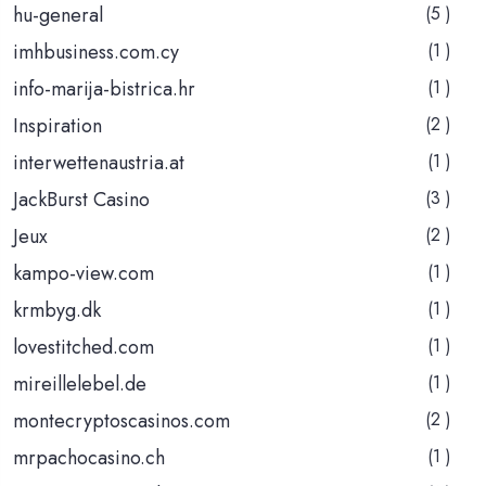
hu-general
(5 )
imhbusiness.com.cy
(1 )
info-marija-bistrica.hr
(1 )
Inspiration
(2 )
interwettenaustria.at
(1 )
JackBurst Casino
(3 )
Jeux
(2 )
kampo-view.com
(1 )
krmbyg.dk
(1 )
lovestitched.com
(1 )
mireillelebel.de
(1 )
montecryptoscasinos.com
(2 )
mrpachocasino.ch
(1 )