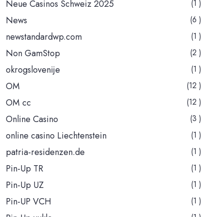
Neue Casinos Schweiz 2025
(1 )
News
(6 )
newstandardwp.com
(1 )
Non GamStop
(2 )
okrogslovenije
(1 )
OM
(12 )
OM cc
(12 )
Online Casino
(3 )
online casino Liechtenstein
(1 )
patria-residenzen.de
(1 )
Pin-Up TR
(1 )
Pin-Up UZ
(1 )
Pin-UP VCH
(1 )