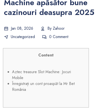
Machine apăsător bune
cazinouri deasupra 2025
Jan 08, 2026
By
Zahoor
Uncategorized
0 Comment
Content
Aztec treasure Slot Machine: Jocuri
Mobile
Înregistrați un cont proaspăt la Mr Bet
România