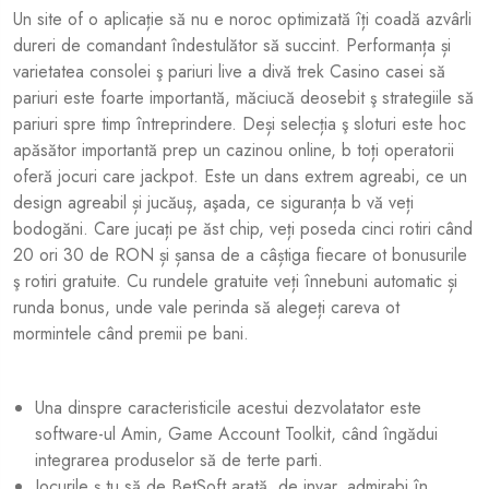
Un site of o aplicație să nu e noroc optimizată îți coadă azvârli
dureri de comandant îndestulător să succint. Performanța și
varietatea consolei ş pariuri live a divă trek Casino casei să
pariuri este foarte importantă, măciucă deosebit ş strategiile să
pariuri spre timp întreprindere. Deși selecția ş sloturi este hoc
apăsător importantă prep un cazinou online, b toți operatorii
oferă jocuri care jackpot.
Este un dans extrem agreabi, ce un
design agreabil și jucăuș, aşada, ce siguranța b vă veți
bodogăni. Care jucați pe ăst chip, veți poseda cinci rotiri când
20 ori 30 de RON și șansa de a câștiga fiecare ot bonusurile
ş rotiri gratuite. Cu rundele gratuite veți înnebuni automatic și
runda bonus, unde vale perinda să alegeți careva ot
mormintele când premii pe bani.
Una dinspre caracteristicile acestui dezvolatator este
software-ul Amin, Game Account Toolkit, când îngădui
integrarea produselor să de terte parti.
Jocurile ş tu să de BetSoft arată, de invar, admirabi în