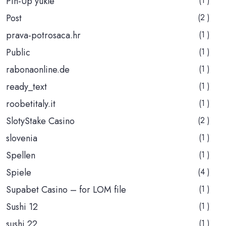
Pin-Up yukle
(1 )
Post
(2 )
prava-potrosaca.hr
(1 )
Public
(1 )
rabonaonline.de
(1 )
ready_text
(1 )
roobetitaly.it
(1 )
SlotyStake Casino
(2 )
slovenia
(1 )
Spellen
(1 )
Spiele
(4 )
Supabet Casino – for LOM file
(1 )
Sushi 12
(1 )
sushi 22
(1 )