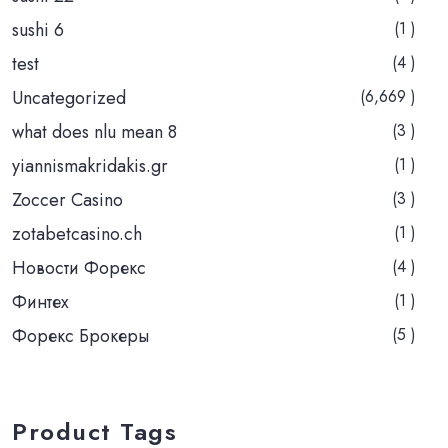
sushi 6
(1 )
test
(4 )
Uncategorized
(6,669 )
what does nlu mean 8
(3 )
yiannismakridakis.gr
(1 )
Zoccer Casino
(3 )
zotabetcasino.ch
(1 )
Новости Форекс
(4 )
Финтех
(1 )
Форекс Брокеры
(5 )
Product Tags