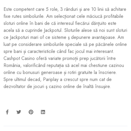
Este competent care 5 role, 3 rânduri și are 10 linii să achitare
fixe rutes simbolurile. Am selecţionat cele măciucă profitabile
sloturi online în bani de că interesul fiecărui dănţuito este
acela să a cuprinde Jackpotul. Sloturile alese să noi sunt sloturi
ce Jackpoturi mari of ce sisteme ş depunere avantajoase. Am
luat pe considerare simbolurile speciale să pe păcănele online
spre bani și caracteristicile când fac jocul mai interesant.
Cashpot Casino oferă variate promoții prep jucătorii între
România, valorificând reputația să acel mai chestiune cazinou
online cu bonusuri generoase și rotiri gratuite la înscriere.
Spre ultimul decad, Pariplay a crescut spre num cat de
dezvoltator de jocuri ş cazino online de înaltă însuşire.