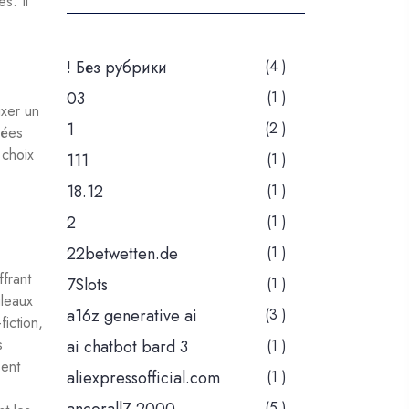
s. Il
! Без рубрики
(4 )
03
(1 )
ixer un
1
(2 )
rées
 choix
111
(1 )
18.12
(1 )
2
(1 )
22betwetten.de
(1 )
frant
7Slots
(1 )
uleaux
a16z generative ai
(3 )
iction,
s
ai chatbot bard 3
(1 )
sent
aliexpressofficial.com
(1 )
(5 )