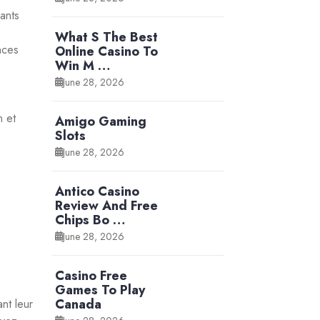
sants
What S The Best
nces
Online Casino To
Win M …
June 28, 2026
n et
Amigo Gaming
Slots
June 28, 2026
Antico Casino
Review And Free
Chips Bo …
June 28, 2026
Casino Free
Games To Play
Canada
nt leur