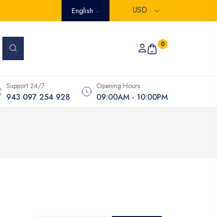
USD
English
0
Support 24/7
Opening Hours
943 097 254 928
09:00AM - 10:00PM