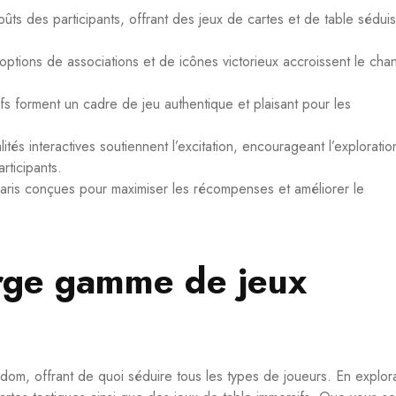
goûts des participants, offrant des jeux de cartes et de table sédui
options de associations et de icônes victorieux accroissent le cha
s forment un cadre de jeu authentique et plaisant pour les
ités interactives soutiennent l’excitation, encourageant l’exploratio
rticipants.
paris conçues pour maximiser les récompenses et améliorer le
rge gamme de jeux
dom, offrant de quoi séduire tous les types de joueurs. En explora