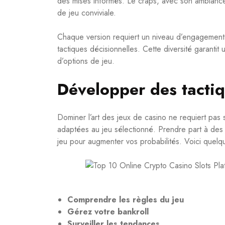
des mises informés. Le craps, avec son ambiance
de jeu conviviale.
Chaque version requiert un niveau d’engagement d
tactiques décisionnelles. Cette diversité garantit
d’options de jeu.
Développer des tacti
Dominer l’art des jeux de casino ne requiert pas 
adaptées au jeu sélectionné. Prendre part à des
jeu pour augmenter vos probabilités. Voici quelqu
Comprendre les règles du jeu
Gérez votre bankroll
Surveiller les tendances