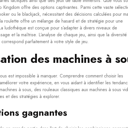
cartes tactiques ainsi que des jeux de table immersifs. Que vous s
o Kingdom offre des options captivantes. Parmi cette vaste sélecti
poker ou le blackjack, nécessitant des décisions calculées pour ma
 la roulette offre un mélange de hasard et de stratégie pour une
 La ludothèque est conçue pour s’adapter à divers niveaux de
sage et la maîtrise. L’analyse de chaque jeu, ainsi que la diversité
i correspond parfaitement à votre style de jeu.
ation des machines à so
sous est impossible à manquer. Comprendre comment choisir les
méliorer votre expérience, en vous aidant à identifier les tendanc
es machines à sous, des rouleaux classiques aux machines à sous vi
s et des stratégies à explorer.
tions gagnantes