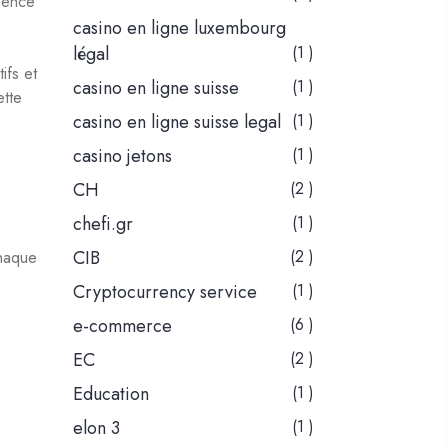
ience
casino en ligne luxembourg
légal
(1 )
ifs et
casino en ligne suisse
(1 )
ette
casino en ligne suisse legal
(1 )
casino jetons
(1 )
CH
(2 )
chefi.gr
(1 )
CIB
(2 )
chaque
Cryptocurrency service
(1 )
e-commerce
(6 )
EC
(2 )
Education
(1 )
elon 3
(1 )