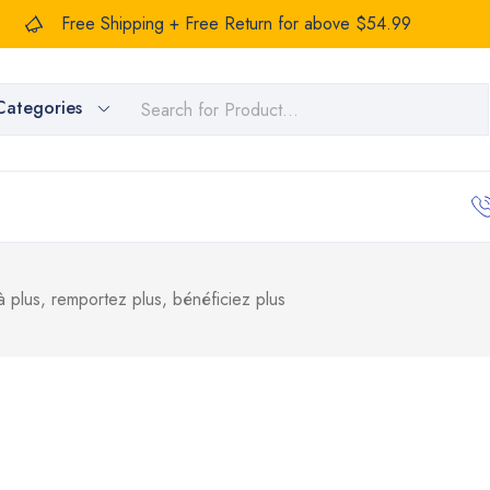
Free Shipping + Free Return for above $54.99
Categories
plus, remportez plus, bénéficiez plus