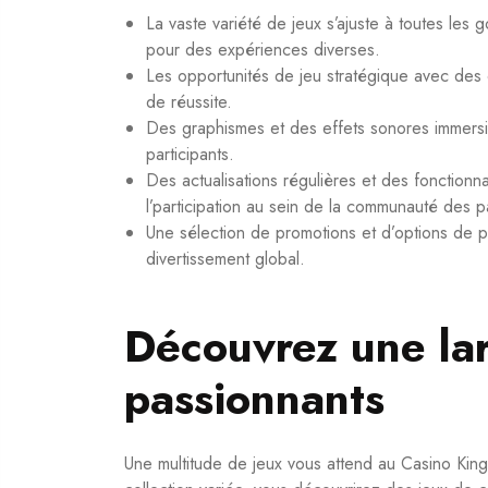
La vaste variété de jeux s’ajuste à toutes les 
pour des expériences diverses.
Les opportunités de jeu stratégique avec des 
de réussite.
Des graphismes et des effets sonores immersif
participants.
Des actualisations régulières et des fonctionnal
l’participation au sein de la communauté des pa
Une sélection de promotions et d’options de 
divertissement global.
Découvrez une la
passionnants
Une multitude de jeux vous attend au Casino King